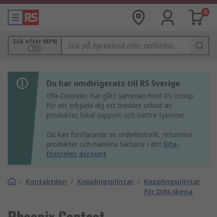
0
Sök efter MPN
Du har omdirigerats till RS Sverige
Elfa-Distrelec har gått samman med RS Group
för att erbjuda dig ett bredare utbud av
produkter, lokal support och bättre tjänster.
Du kan fortfarande se orderhistorik, returnera
produkter och hantera fakturor i ditt
Elfa-
Distrelec account
/
Kontaktdon
/
Kopplingsplintar
/
Kopplingsplintar
för DIN-skena
Phoenix Contact