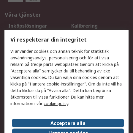
Våra tjänster
Inköpslösningar
Kalibrering
Utökat sortiment
Oljetestning och analys
Vi respekterar din integritet
DesignSpark
Teknisk Support
Ditt lokala säljteam
Exportlösningar
Vi använder cookies och annan teknik för statistisk
användningsanalys, personalisering och för att visa
reklam på tredje parts webbplatser. Genom att klicka på
Support
"Acceptera alla" samtycker du till behandling av icke
Få hjälp
Retur av varor
väsentliga cookies. Du kan välja dina cookies genom att
klicka på "Hantera cookie-inställningar". Om du inte vill ha
Leverans
Spåra din order
detta klickar du på "Avvisa alla". Detta kan begränsa
Begär en fakturakopi
Fördelar med RS-konto
åtkomsten till vissa funktioner. Du kan hitta mer
Betalningsalternativ
Okdo
information i vår
cookie policy
.
Om RS
Acceptera alla
Om RS
Försäljningsvillkor
Hantera cookies