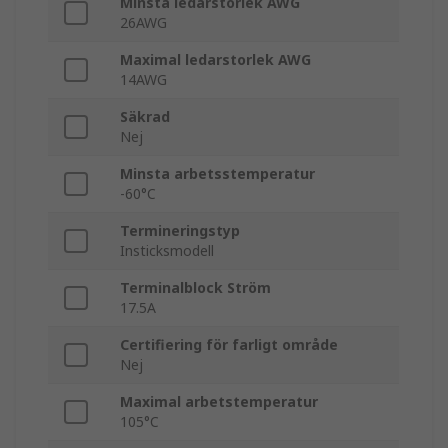
Minsta ledarstorlek AWG
26AWG
Maximal ledarstorlek AWG
14AWG
Säkrad
Nej
Minsta arbetsstemperatur
-60°C
Termineringstyp
Insticksmodell
Terminalblock Ström
17.5A
Certifiering för farligt område
Nej
Maximal arbetstemperatur
105°C