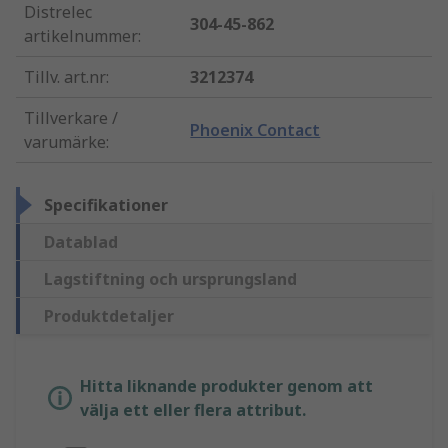
Distrelec
304-45-862
artikelnummer
:
Tillv. art.nr
:
3212374
Tillverkare /
Phoenix Contact
varumärke
:
Specifikationer
Datablad
Lagstiftning och ursprungsland
Produktdetaljer
Hitta liknande produkter genom att
välja ett eller flera attribut.