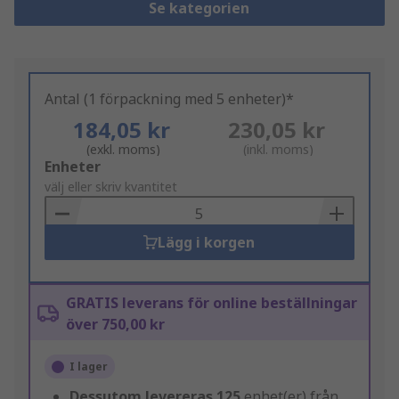
Se kategorien
Antal (1 förpackning med 5 enheter)*
184,05 kr
230,05 kr
(exkl. moms)
(inkl. moms)
Add
Enheter
to
välj eller skriv kvantitet
Basket
Lägg i korgen
GRATIS leverans för online beställningar
över 750,00 kr
I lager
Dessutom levereras
125
enhet(er) från