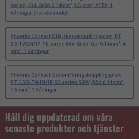
serien, Gul, Grön 0.14mm², 1.5 mm², ATEX, 1
Våningar Insticksmodell
Phoenix Contact DIN-skenekopplingsplint, PT
2.5-TWIN/1P-PE serien 6kV, Grön, Gul 0.14mm², 4
mm², 1 Våningar
Phoenix Contact Genomföringskopplingsplint,
PT 1.5/S-TWIN/1P RD serien 500V, Röd 0.14mm²,
1.5 mm², 1 Våningar
Håll dig uppdaterad om våra
senaste produkter och tjänster