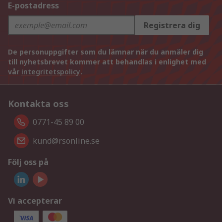
E-postadress
Registrera dig
De personuppgifter som du lämnar när du anmäler dig
till nyhetsbrevet kommer att behandlas i enlighet med
vår
integritetspolicy
.
Kontakta oss
0771-45 89 00
kund@rsonline.se
Följ oss på
Vi accepterar