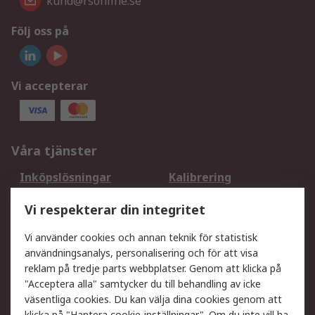
kund@rsonline.se
Följ oss på
Vi accepterar
Våra tjänster
Inköpslösningar
Kalibrering
Utökat sortiment
Oljetestning och analys
Vi respekterar din integritet
DesignSpark
Teknisk Support
Ditt lokala säljteam
Exportlösningar
Vi använder cookies och annan teknik för statistisk
användningsanalys, personalisering och för att visa
reklam på tredje parts webbplatser. Genom att klicka på
Support
"Acceptera alla" samtycker du till behandling av icke
Få hjälp
Retur av varor
väsentliga cookies. Du kan välja dina cookies genom att
klicka på "Hantera cookie-inställningar". Om du inte vill ha