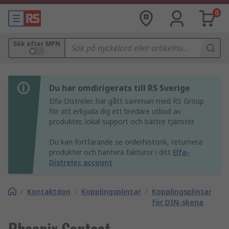
0
Sök efter MPN
Du har omdirigerats till RS Sverige
Elfa-Distrelec har gått samman med RS Group
för att erbjuda dig ett bredare utbud av
produkter, lokal support och bättre tjänster.
Du kan fortfarande se orderhistorik, returnera
produkter och hantera fakturor i ditt
Elfa-
Distrelec account
/
Kontaktdon
/
Kopplingsplintar
/
Kopplingsplintar
för DIN-skena
Phoenix Contact