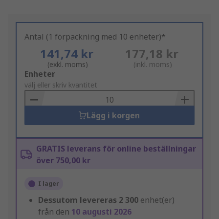
Antal (1 förpackning med 10 enheter)*
141,74 kr
177,18 kr
(exkl. moms)
(inkl. moms)
Add
Enheter
to
välj eller skriv kvantitet
Basket
Lägg i korgen
GRATIS leverans för online beställningar
över 750,00 kr
I lager
Dessutom levereras
2 300
enhet(er)
från den
10 augusti 2026