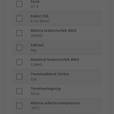
Serie
UT 4
Kabel CSA
0.14, 4mm²
Minsta ledarstorlek AWG
26AWG
Säkrad
Nej
Maximal ledarstorlek AWG
12AWG
Terminalblock Ström
32A
Termineringstyp
Skruv
Minsta arbetsstemperatur
-60°C