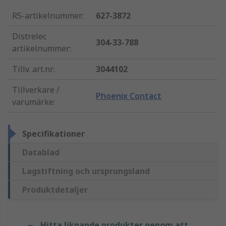
RS-artikelnummer
:
627-3872
Distrelec
304-33-788
artikelnummer
:
Tillv. art.nr
:
3044102
Tillverkare /
Phoenix Contact
varumärke
:
Specifikationer
Datablad
Lagstiftning och ursprungsland
Produktdetaljer
Hitta liknande produkter genom att