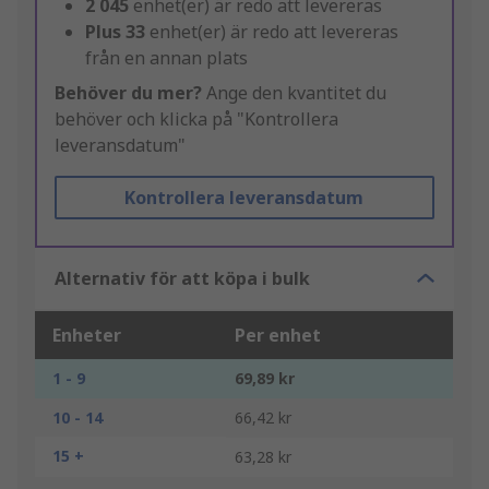
2 045
enhet(er) är redo att levereras
Plus
33
enhet(er) är redo att levereras
från en annan plats
Behöver du mer?
Ange den kvantitet du
behöver och klicka på "Kontrollera
leveransdatum"
Kontrollera leveransdatum
Alternativ för att köpa i bulk
Enheter
Per enhet
1 - 9
69,89 kr
10 - 14
66,42 kr
15 +
63,28 kr