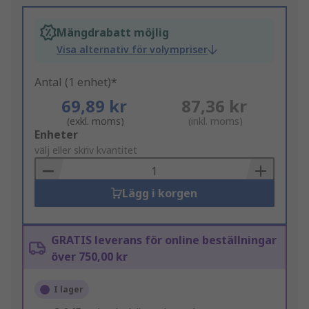
Mängdrabatt möjlig
Visa alternativ för volympriser
Antal (1 enhet)*
69,89 kr
87,36 kr
(exkl. moms)
(inkl. moms)
Add
Enheter
to
välj eller skriv kvantitet
Basket
Lägg i korgen
GRATIS leverans för online beställningar
över 750,00 kr
I lager