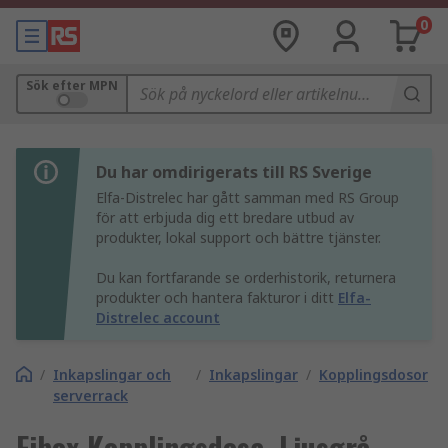
0
Sök efter MPN
Du har omdirigerats till RS Sverige
Elfa-Distrelec har gått samman med RS Group
för att erbjuda dig ett bredare utbud av
produkter, lokal support och bättre tjänster.
Du kan fortfarande se orderhistorik, returnera
produkter och hantera fakturor i ditt
Elfa-
Distrelec account
/
Inkapslingar och
/
Inkapslingar
/
Kopplingsdosor
serverrack
Fibox Kopplingsdosa, Ljusgrå