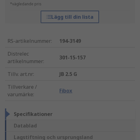
*vägledande pris
Lägg till din lista
RS-artikelnummer
:
194-3149
Distrelec
301-15-157
artikelnummer
:
Tillv. art.nr
:
JB 2.5 G
Tillverkare /
Fibox
varumärke
:
Specifikationer
Datablad
Lagstiftning och ursprungsland