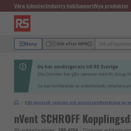
Våra tjänster
Industry hub
Support
Nya produkter
Meny
Sök efter MPN
Du har omdirigerats till RS Sverige
Elfa-Distrelec har gått samman med RS Group för 
Du kan fortfarande se orderhistorik, returnera pr
/
ESD-kontroll, renrum och prototyptillverkning av k
nVent SCHROFF Kopplingsd
RS-artikelnummer
:
288-4250
Distrelec artikelnum