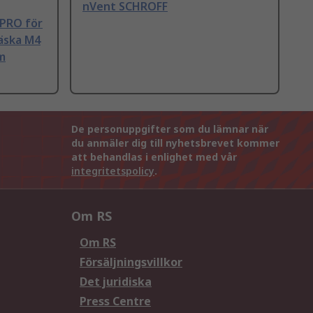
nVent SCHROFF
cPRO för
väska M4
m
De personuppgifter som du lämnar när
du anmäler dig till nyhetsbrevet kommer
att behandlas i enlighet med vår
integritetspolicy
.
Om RS
Om RS
Försäljningsvillkor
Det juridiska
Press Centre