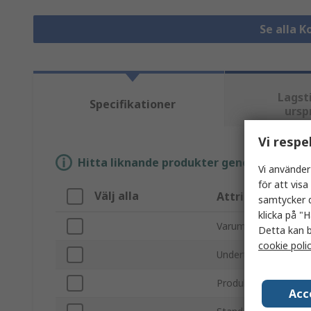
Se alla 
Lagst
Specifikationer
ursp
Vi respe
Hitta liknande produkter genom att välja e
Vi använder
för att vis
Välj alla
Attribut
samtycker d
klicka på "H
Varumärke
Detta kan b
cookie poli
Undertyp
Produkttyp
Acc