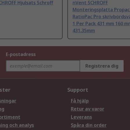
CHROFF Hjulsats Schroff
nVent SCHROFF
Monteringsplatta Propa
RatioPac Pro skrivbords
1 Per Pack 431 mm 160 m
431.35mm
E-postadress
Registrera dig
ster
Support
sningar
Få hjälp
ng
Retur av varor
ortiment
Leverans
ning och analys
Spåra din order