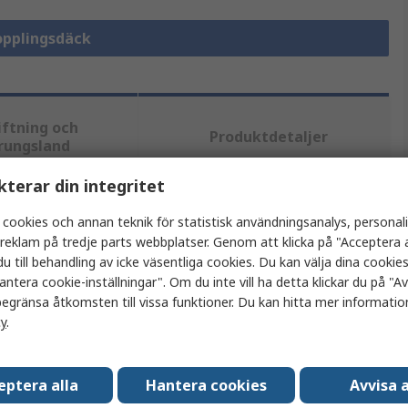
Kopplingsdäck
iftning och
Produktdetaljer
rungsland
kterar din integritet
tt eller flera attribut.
 cookies och annan teknik för statistisk användningsanalys, personal
a reklam på tredje parts webbplatser. Genom att klicka på "Acceptera a
Värde
u till behandling av icke väsentliga cookies. Du kan välja dina cooki
antera cookie-inställningar". Om du inte vill ha detta klickar du på "Avv
nVent SCHROFF
egränsa åtkomsten till vissa funktioner. Du kan hitta mer information
cy
.
Kopplingsdäck
Kopplingsdäck
eptera alla
Hantera cookies
Avvisa a