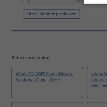
Standarder/godkänn
Hitta liknande produkter
Relaterade länkar
nVent SCHROFF Gängad insats,
nVent S
Vandring 431 mm, 84 HP
Ventiler
Alumini