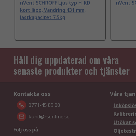
nVent SCHROFF Ljus typ H-KD
nVent S
kort läpp, Vandring 431 mm,
lastkapacitet 7.5kg
Håll dig uppdaterad om våra
senaste produkter och tjänster
Kontakta oss
Våra tjän
0771-45 89 00
Inköpslö
Kalibreri
kund@rsonline.se
Utökat s
Följ oss på
Oljetest