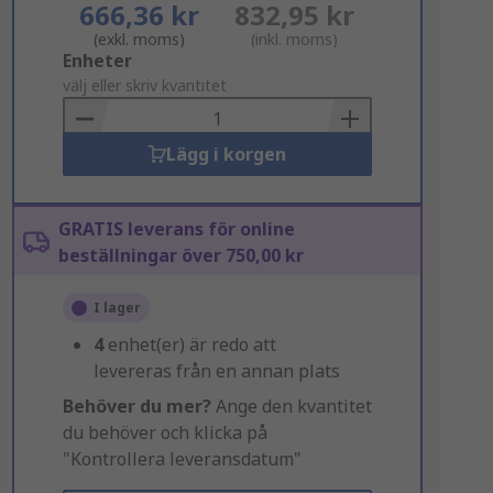
666,36 kr
832,95 kr
(exkl. moms)
(inkl. moms)
Add
Enheter
to
välj eller skriv kvantitet
Basket
Lägg i korgen
GRATIS leverans för online
beställningar över 750,00 kr
I lager
4
enhet(er) är redo att
levereras från en annan plats
Behöver du mer?
Ange den kvantitet
du behöver och klicka på
"Kontrollera leveransdatum"