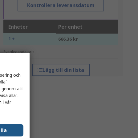
Kontrollera leveransdatum
Enheter
Per enhet
1 +
666,36 kr
*vägledande pris
Lägg till din lista
isering och
lla"
es genom att
isa alla".
 i vår
lla