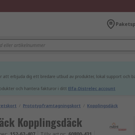
Paketsp
att erbjuda dig ett bredare utbud av produkter, lokal support och bä
odukter och hantera fakturor i ditt
Elfa-Distrelec account
retskort
/
Prototypframtagningskort
/
Kopplingsdäck
äck Kopplingsdäck
mer
:
152-62-407
Tillv. art.nr
:
60800-431