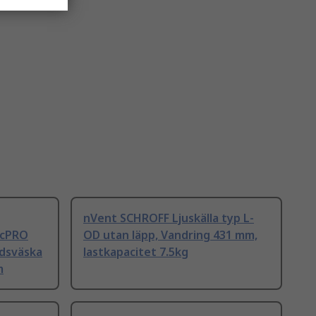
nVent SCHROFF Ljuskälla typ L-
acPRO
OD utan läpp, Vandring 431 mm,
rdsväska
lastkapacitet 7.5kg
m