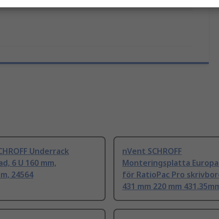
anden
No
CHROFF Underrack
nVent SCHROFF
ad, 6 U 160 mm,
Monteringsplatta Europ
um, 24564
för RatioPac Pro skrivbo
431 mm 220 mm 431.35m