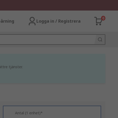
0
årning
Logga in / Registrera
ttre tjänster.
Antal (1 enhet)*