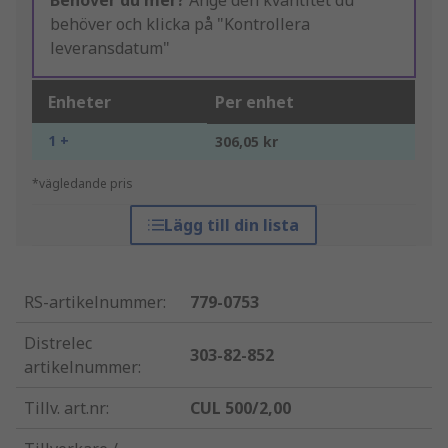
Behöver du mer?
Ange den kvantitet du
behöver och klicka på "Kontrollera
leveransdatum"
Enheter
Per enhet
1 +
306,05 kr
*vägledande pris
Lägg till din lista
RS-artikelnummer
:
779-0753
Distrelec
303-82-852
artikelnummer
:
Tillv. art.nr
:
CUL 500/2,00