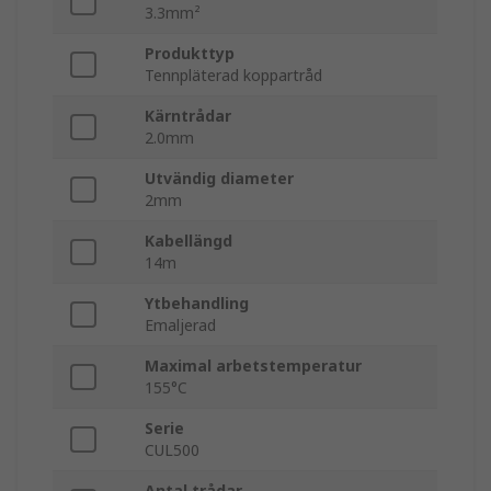
3.3mm²
Produkttyp
Tennpläterad koppartråd
Kärntrådar
2.0mm
Utvändig diameter
2mm
Kabellängd
14m
Ytbehandling
Emaljerad
Maximal arbetstemperatur
155°C
Serie
CUL500
Antal trådar