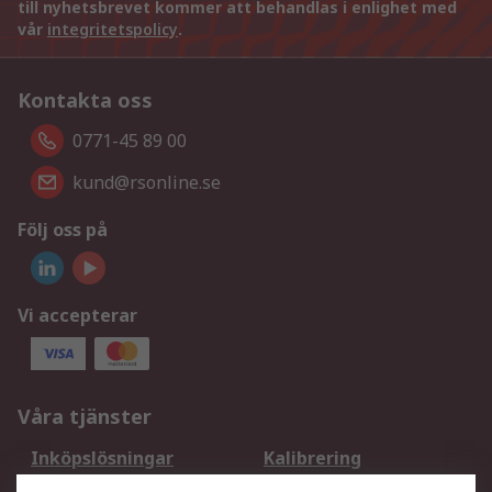
till nyhetsbrevet kommer att behandlas i enlighet med
vår
integritetspolicy
.
Kontakta oss
0771-45 89 00
kund@rsonline.se
Följ oss på
Vi accepterar
Våra tjänster
Inköpslösningar
Kalibrering
Utökat sortiment
Oljetestning och analys