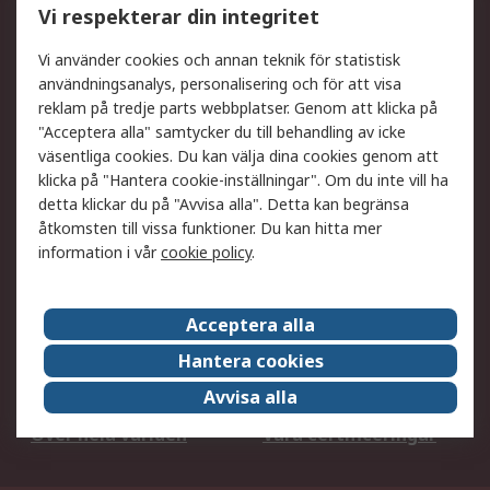
Vi respekterar din integritet
DesignSpark
Teknisk Support
Ditt lokala säljteam
Exportlösningar
Vi använder cookies och annan teknik för statistisk
användningsanalys, personalisering och för att visa
reklam på tredje parts webbplatser. Genom att klicka på
Support
"Acceptera alla" samtycker du till behandling av icke
Få hjälp
Retur av varor
väsentliga cookies. Du kan välja dina cookies genom att
klicka på "Hantera cookie-inställningar". Om du inte vill ha
Leverans
Spåra din order
detta klickar du på "Avvisa alla". Detta kan begränsa
Begär en fakturakopi
Fördelar med RS-konto
åtkomsten till vissa funktioner. Du kan hitta mer
Betalningsalternativ
Okdo
information i vår
cookie policy
.
Om RS
Acceptera alla
Om RS
Försäljningsvillkor
Hantera cookies
Det juridiska
Press Centre
Avvisa alla
Jobba hos RS
ESG
Över hela världen
Våra certificeringar