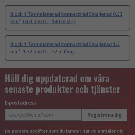
Block 1 Tennpläterad koppartråd Emaljerad 0.33
mm², 0.63 mm UT, 140 m lång
Block 1 Tennpläterad koppartråd Emaljerad 1.3
mm², 1.32 mm UT, 32 m lång
Håll dig uppdaterad om våra
senaste produkter och tjänster
E-postadress
Registrera dig
De personuppgifter som du lämnar när du anmäler dig