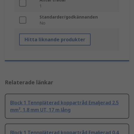
1
Standarder/godkännanden
No
Hitta liknande produkter
Relaterade länkar
Block 1 Tennpläterad koppartråd Emaljerad 2.5
mm², 1.8 mm UT, 17 m lång
Block 1 Tennpläterad koppartråd Emaljerad 0.4