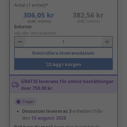
Antal (1 enhet)*
306,05 kr
382,56 kr
(exkl. moms)
(inkl. moms)
Add
Enheter
to
välj eller skriv kvantitet
Basket
Kontrollera leveransdatum
Lägg i korgen
GRATIS leverans för online beställningar
över 750,00 kr
I lager
Dessutom levereras
3
enhet(er) från
den
10 augusti 2026