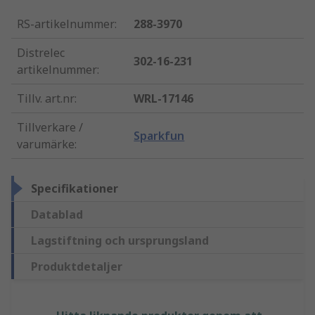
RS-artikelnummer
:
288-3970
Distrelec
302-16-231
artikelnummer
:
Tillv. art.nr
:
WRL-17146
Tillverkare /
Sparkfun
varumärke
:
Specifikationer
Datablad
Lagstiftning och ursprungsland
Produktdetaljer