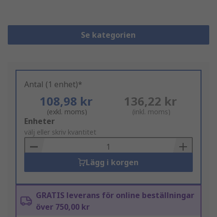
Se kategorien
Antal (1 enhet)*
108,98 kr
136,22 kr
(exkl. moms)
(inkl. moms)
Add
Enheter
to
välj eller skriv kvantitet
Basket
Lägg i korgen
GRATIS leverans för online beställningar
över 750,00 kr