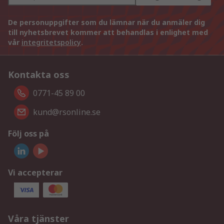
De personuppgifter som du lämnar när du anmäler dig
till nyhetsbrevet kommer att behandlas i enlighet med
vår
integritetspolicy
.
Kontakta oss
0771-45 89 00
kund@rsonline.se
Följ oss på
Vi accepterar
Våra tjänster