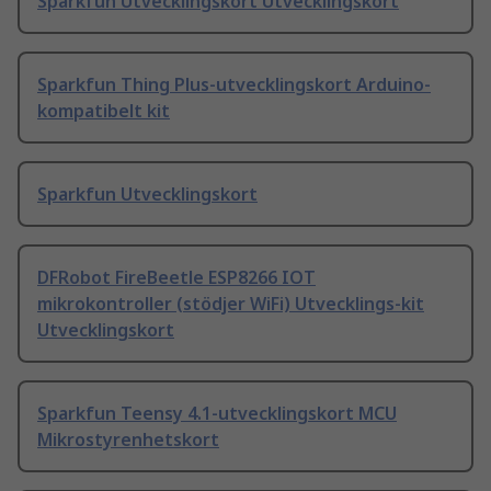
Sparkfun Utvecklingskort Utvecklingskort
Sparkfun Thing Plus-utvecklingskort Arduino-
kompatibelt kit
Sparkfun Utvecklingskort
DFRobot FireBeetle ESP8266 IOT
mikrokontroller (stödjer WiFi) Utvecklings-kit
Utvecklingskort
Sparkfun Teensy 4.1-utvecklingskort MCU
Mikrostyrenhetskort