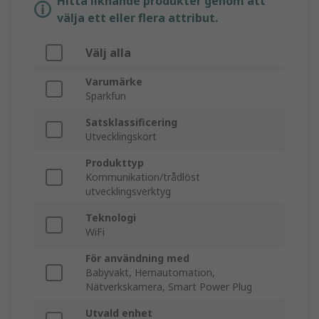
Hitta liknande produkter genom att
välja ett eller flera attribut.
Välj alla
Varumärke
Sparkfun
Satsklassificering
Utvecklingskort
Produkttyp
Kommunikation/trådlöst
utvecklingsverktyg
Teknologi
WiFi
För användning med
Babyvakt, Hemautomation,
Nätverkskamera, Smart Power Plug
Utvald enhet