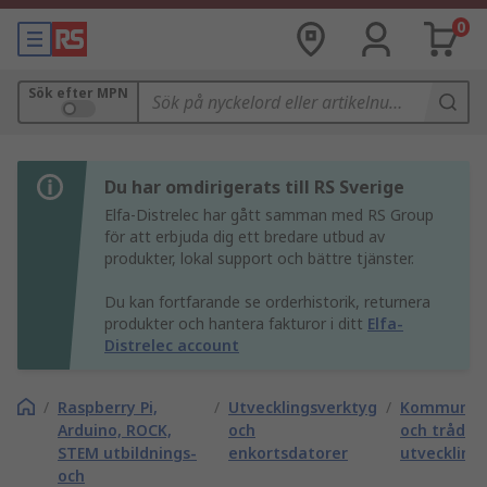
0
Sök efter MPN
Du har omdirigerats till RS Sverige
Elfa-Distrelec har gått samman med RS Group
för att erbjuda dig ett bredare utbud av
produkter, lokal support och bättre tjänster.
Du kan fortfarande se orderhistorik, returnera
produkter och hantera fakturor i ditt
Elfa-
Distrelec account
/
Raspberry Pi,
/
Utvecklingsverktyg
/
Kommunika
Arduino, ROCK,
och
och trådlö
STEM utbildnings-
enkortsdatorer
utveckling
och