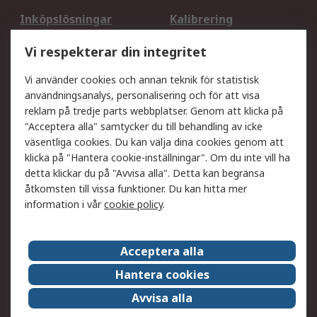
Inköpslösningar
Kalibrering
Utökat sortiment
Oljetestning och analys
Vi respekterar din integritet
DesignSpark
Teknisk Support
Ditt lokala säljteam
Exportlösningar
Vi använder cookies och annan teknik för statistisk
användningsanalys, personalisering och för att visa
reklam på tredje parts webbplatser. Genom att klicka på
Support
"Acceptera alla" samtycker du till behandling av icke
Få hjälp
Retur av varor
väsentliga cookies. Du kan välja dina cookies genom att
klicka på "Hantera cookie-inställningar". Om du inte vill ha
Leverans
Spåra din order
detta klickar du på "Avvisa alla". Detta kan begränsa
Begär en fakturakopi
Fördelar med RS-konto
åtkomsten till vissa funktioner. Du kan hitta mer
Betalningsalternativ
Okdo
information i vår
cookie policy
.
Om RS
Acceptera alla
Om RS
Försäljningsvillkor
Hantera cookies
Det juridiska
Press Centre
Avvisa alla
Jobba hos RS
ESG