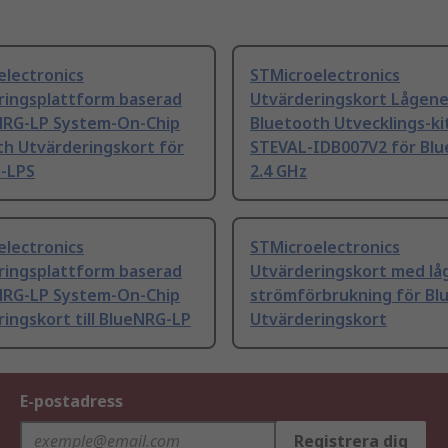
electronics
STMicroelectronics
ringsplattform baserad
Utvärderingskort Lågene
NRG-LP System-On-Chip
Bluetooth Utvecklings-ki
th Utvärderingskort för
STEVAL-IDB007V2 för Bl
-LPS
2.4 GHz
electronics
STMicroelectronics
ringsplattform baserad
Utvärderingskort med lå
NRG-LP System-On-Chip
strömförbrukning för Bl
ingskort till BlueNRG-LP
Utvärderingskort
E-postadress
Registrera dig