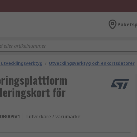
Paketsp
h utvecklingsverktyg
/
Utvecklingsverktyg och enkortsdatorer
eringsplattform
eringskort för
IDB009V1
Tillverkare / varumärke
: