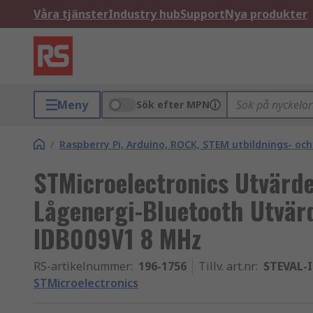
Våra tjänster
Industry hub
Support
Nya produkter
Meny
Sök efter MPN
/
Raspberry Pi, Arduino, ROCK, STEM utbildnings- oc
STMicroelectronics Utvärd
Lågenergi-Bluetooth Utvärd
IDB009V1 8 MHz
RS-artikelnummer
:
196-1756
Tillv. art.nr
:
STEVAL-
STMicroelectronics