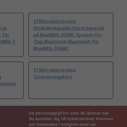
STMicroelectronics
rgi-
Utvärderingsplattform baserad
t för
på BlueNRG-355MC System-On-
ueNRG-1
Chip Bluetooth Bluetooth för
BlueNRG-355MC
STMicroelectronics
g
Utvärderingskort
uetooth
De personuppgifter som du lämnar när
du anmäler dig till nyhetsbrevet kommer
att behandlas i enlighet med vår