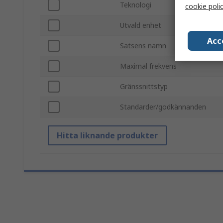
Teknologi
cookie poli
Utvald enhet
Acc
Satsens namn
Maximal frekvens
Gränssnittstyp
Standarder/godkännanden
Hitta liknande produkter