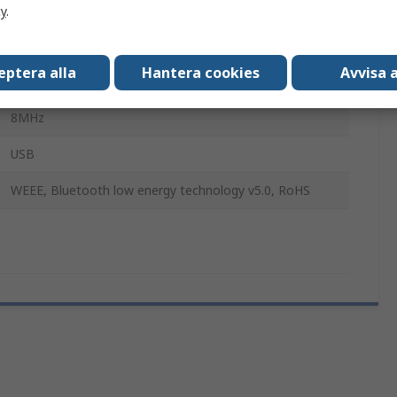
Lågenergi-Bluetooth
cy
.
IDB009V1
eptera alla
Hantera cookies
Avvisa a
Utvärderingsplattform
8MHz
USB
WEEE, Bluetooth low energy technology v5.0, RoHS