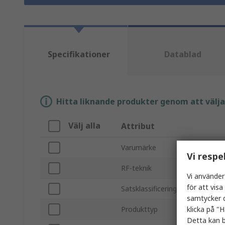
Specifikationer
Datablad
Hitta liknande produkter genom att välja e
Välj alla
Attribut
Varumärke
Vi respe
RF-teknik
Vi använder
för att vis
Satsklassificering
samtycker d
klicka på "H
Produkttyp
Detta kan b