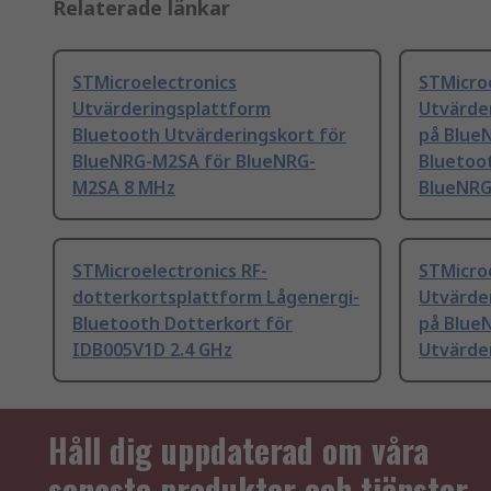
Relaterade länkar
STMicroelectronics
STMicro
Utvärderingsplattform
Utvärde
Bluetooth Utvärderingskort för
på Blue
BlueNRG-M2SA för BlueNRG-
Bluetoo
M2SA 8 MHz
BlueNRG
STMicroelectronics RF-
STMicro
dotterkortsplattform Lågenergi-
Utvärde
Bluetooth Dotterkort för
på Blue
IDB005V1D 2.4 GHz
Utvärder
Håll dig uppdaterad om våra
senaste produkter och tjänster