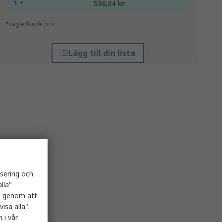
1 +
536,04 kr
*vägledande pris
Lägg till din lista
isering och
lla"
es genom att
isa alla".
 i vår