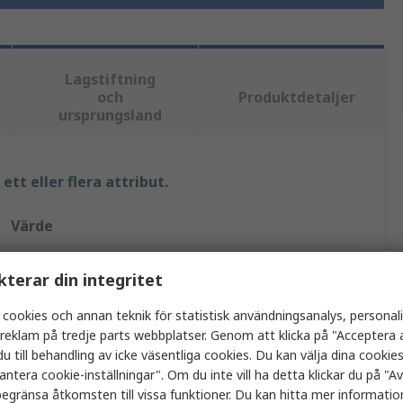
Lagstiftning
och
Produktdetaljer
ursprungsland
tt eller flera attribut.
Värde
STMicroelectronics
kterar din integritet
Lågenergi-Bluetooth
 cookies och annan teknik för statistisk användningsanalys, personal
a reklam på tredje parts webbplatser. Genom att klicka på "Acceptera a
Utvärderingskort
u till behandling av icke väsentliga cookies. Du kan välja dina cooki
antera cookie-inställningar". Om du inte vill ha detta klickar du på "Avv
Kommunikation/trådlöst utvecklingsverktyg
egränsa åtkomsten till vissa funktioner. Du kan hitta mer information