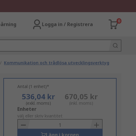
0
årning
Logga in / Registrera
/
Kommunikation och trådlösa utvecklingsverktyg
Antal (1 enhet)*
536,04 kr
670,05 kr
(exkl. moms)
(inkl. moms)
Add
Enheter
to
välj eller skriv kvantitet
Basket
Lägg i korgen