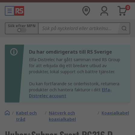
0
Sök efter MPN
Du har omdirigerats till RS Sverige
Elfa-Distrelec har gått samman med RS Group
för att erbjuda dig ett bredare utbud av
produkter, lokal support och bättre tjänster.
Du kan fortfarande se orderhistorik, returnera
produkter och hantera fakturor i ditt
Elfa-
Distrelec account
/
Kabel och
/
Nätverk och
/
Koaxialkabel
tråd
koaxialkabel
Huber+Suhner Svart RG316 D