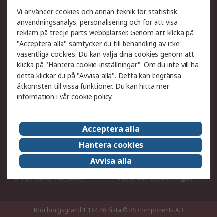
Ditt lokala säljteam
Exportlösningar
Vi använder cookies och annan teknik för statistisk
användningsanalys, personalisering och för att visa
reklam på tredje parts webbplatser. Genom att klicka på
Support
"Acceptera alla" samtycker du till behandling av icke
Få hjälp
Retur av varor
väsentliga cookies. Du kan välja dina cookies genom att
klicka på "Hantera cookie-inställningar". Om du inte vill ha
Leverans
Spåra din order
detta klickar du på "Avvisa alla". Detta kan begränsa
Begär en fakturakopi
Fördelar med RS-konto
åtkomsten till vissa funktioner. Du kan hitta mer
Betalningsalternativ
Okdo
information i vår
cookie policy
.
Om RS
Acceptera alla
Om RS
Försäljningsvillkor
Hantera cookies
Det juridiska
Press Centre
Avvisa alla
Jobba hos RS
ESG
Över hela världen
Våra certificeringar
Kronborgsgränd 1 164 46 Kista
© RS Components AB