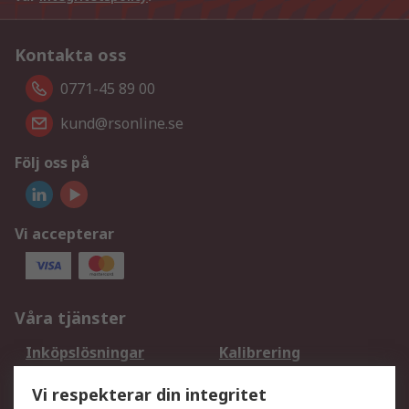
Kontakta oss
0771-45 89 00
kund@rsonline.se
Följ oss på
Vi accepterar
Våra tjänster
Inköpslösningar
Kalibrering
Utökat sortiment
Oljetestning och analys
Vi respekterar din integritet
DesignSpark
Teknisk Support