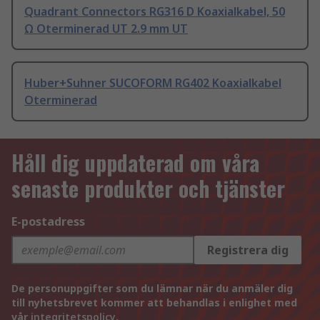
Quadrant Connectors RG316 D Koaxialkabel, 50
Ω Oterminerad UT 2.9 mm UT
Huber+Suhner SUCOFORM RG402 Koaxialkabel
Oterminerad
Håll dig uppdaterad om våra
senaste produkter och tjänster
E-postadress
Registrera dig
De personuppgifter som du lämnar när du anmäler dig
till nyhetsbrevet kommer att behandlas i enlighet med
vår
integritetspolicy
.