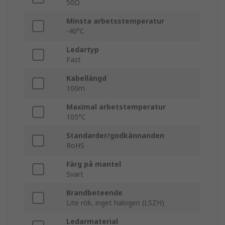
50Ω
Minsta arbetsstemperatur
-40°C
Ledartyp
Fast
Kabellängd
100m
Maximal arbetstemperatur
105°C
Standarder/godkännanden
RoHS
Färg på mantel
Svart
Brandbeteende
Lite rök, inget halogen (LSZH)
Ledarmaterial