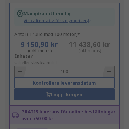
Mängdrabatt möjlig
Visa alternativ för volympriser
Antal (1 rulle med 100 meter)*
9 150,90 kr
11 438,60 kr
(exkl. moms)
(inkl. moms)
Add
Enheter
to
välj eller skriv kvantitet
Basket
Kontrollera leveransdatum
Lägg i korgen
GRATIS leverans för online beställningar
över 750,00 kr