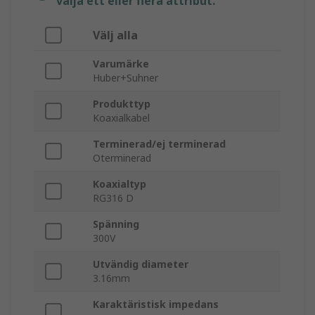
välja ett eller flera attribut.
Välj alla
Varumärke
Huber+Suhner
Produkttyp
Koaxialkabel
Terminerad/ej terminerad
Oterminerad
Koaxialtyp
RG316 D
Spänning
300V
Utvändig diameter
3.16mm
Karaktäristisk impedans