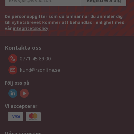
Registrera dig
De personuppgifter som du lämnar när du anmäler dig
till nyhetsbrevet kommer att behandlas i enlighet med
vår
integritetspolicy
.
Kontakta oss
0771-45 89 00
kund@rsonline.se
Följ oss på
Vi accepterar
Våra tjänster