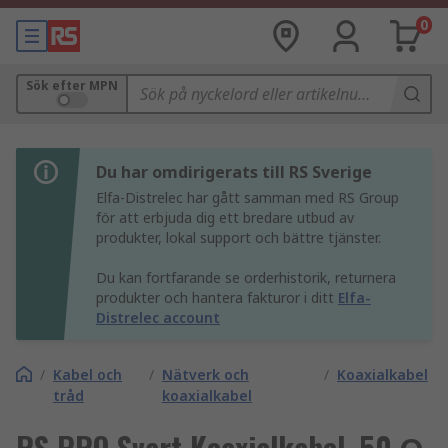
0
Sök efter MPN
Du har omdirigerats till RS Sverige
Elfa-Distrelec har gått samman med RS Group
för att erbjuda dig ett bredare utbud av
produkter, lokal support och bättre tjänster.
Du kan fortfarande se orderhistorik, returnera
produkter och hantera fakturor i ditt
Elfa-
Distrelec account
/
Kabel och
/
Nätverk och
/
Koaxialkabel
tråd
koaxialkabel
RS PRO Svart Koaxialkabel, 50 Ω,