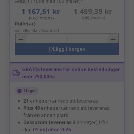
Antal (1 rulle med 100 meter)*
1 167,51 kr
1 459,39 kr
(exkl. moms)
(inkl. moms)
Add
Rulle(ar)
to
välj eller skriv kvantitet
Basket
Lägg i korgen
GRATIS leverans för online beställningar
över 750,00 kr
I lager
21
enhet(er) är redo att levereras
Plus
49
enhet(er) är redo att levereras
från en annan plats
Dessutom levereras
3
enhet(er) från
den
01 oktober 2026