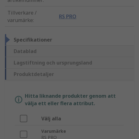
artikelnummer
:
Tillverkare /
RS PRO
varumärke
:
Specifikationer
Datablad
Lagstiftning och ursprungsland
Produktdetaljer
Hitta liknande produkter genom att
välja ett eller flera attribut.
Välj alla
Varumärke
RS PRO