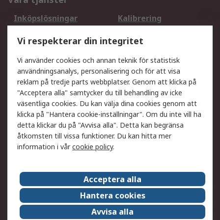
Inköpslösningar
Kalibrering
Utökat sortiment
Oljetestning och analys
Vi respekterar din integritet
DesignSpark
Teknisk Support
Ditt lokala säljteam
Exportlösningar
Vi använder cookies och annan teknik för statistisk
användningsanalys, personalisering och för att visa
reklam på tredje parts webbplatser. Genom att klicka på
Support
"Acceptera alla" samtycker du till behandling av icke
Få hjälp
Retur av varor
väsentliga cookies. Du kan välja dina cookies genom att
klicka på "Hantera cookie-inställningar". Om du inte vill ha
Leverans
Spåra din order
detta klickar du på "Avvisa alla". Detta kan begränsa
Begär en fakturakopi
Fördelar med RS-konto
åtkomsten till vissa funktioner. Du kan hitta mer
Betalningsalternativ
Okdo
information i vår
cookie policy
.
Om RS
Acceptera alla
Om RS
Försäljningsvillkor
Hantera cookies
Det juridiska
Press Centre
Avvisa alla
Jobba hos RS
ESG