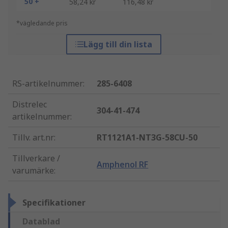
50 +
58,24 kr
116,48 kr
*vägledande pris
Lägg till din lista
RS-artikelnummer
:
285-6408
Distrelec
304-41-474
artikelnummer
:
Tillv. art.nr
:
RT1121A1-NT3G-58CU-50
Tillverkare /
Amphenol RF
varumärke
:
Specifikationer
Datablad