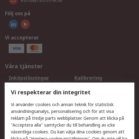
kund@rsonline.se
Följ oss på
Vi accepterar
Våra tjänster
Inköpslösningar
Kalibrering
Utökat sortiment
Oljetestning och analys
Vi respekterar din integritet
DesignSpark
Teknisk Support
Ditt lokala säljteam
Exportlösningar
Vi använder cookies och annan teknik för statistisk
användningsanalys, personalisering och för att visa
reklam på tredje parts webbplatser. Genom att klicka på
Support
"Acceptera alla" samtycker du till behandling av icke
Få hjälp
Retur av varor
väsentliga cookies. Du kan välja dina cookies genom att
klicka på "Hantera cookie-inställningar". Om du inte vill ha