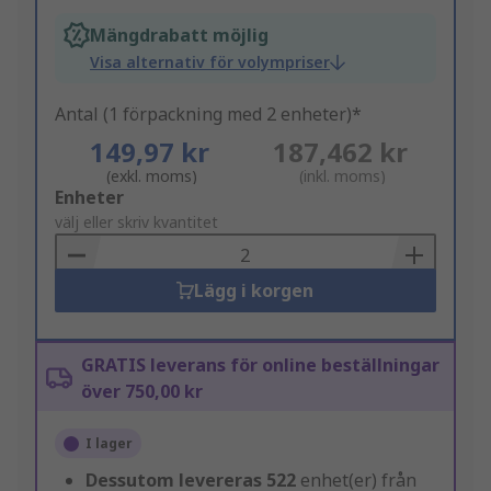
Mängdrabatt möjlig
Visa alternativ för volympriser
Antal (1 förpackning med 2 enheter)*
149,97 kr
187,462 kr
(exkl. moms)
(inkl. moms)
Add
Enheter
to
välj eller skriv kvantitet
Basket
Lägg i korgen
GRATIS leverans för online beställningar
över 750,00 kr
I lager
Dessutom levereras
522
enhet(er) från