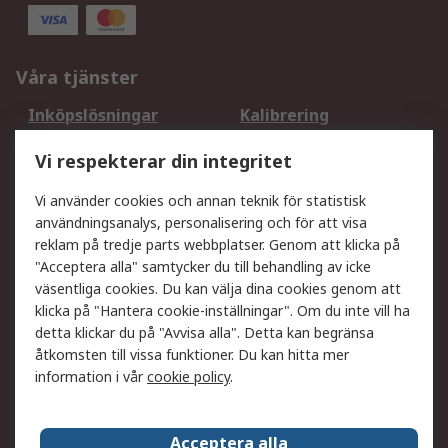
Våra tjänster
Inköpslösningar
Kalibrering
Utökat sortiment
Oljetestning och analys
Vi respekterar din integritet
DesignSpark
Teknisk Support
Ditt lokala säljteam
Exportlösningar
Vi använder cookies och annan teknik för statistisk
användningsanalys, personalisering och för att visa
reklam på tredje parts webbplatser. Genom att klicka på
Support
"Acceptera alla" samtycker du till behandling av icke
Få hjälp
Retur av varor
väsentliga cookies. Du kan välja dina cookies genom att
klicka på "Hantera cookie-inställningar". Om du inte vill ha
Leverans
Spåra din order
detta klickar du på "Avvisa alla". Detta kan begränsa
Begär en fakturakopi
Fördelar med RS-konto
åtkomsten till vissa funktioner. Du kan hitta mer
Betalningsalternativ
Okdo
information i vår
cookie policy
.
Om RS
Acceptera alla