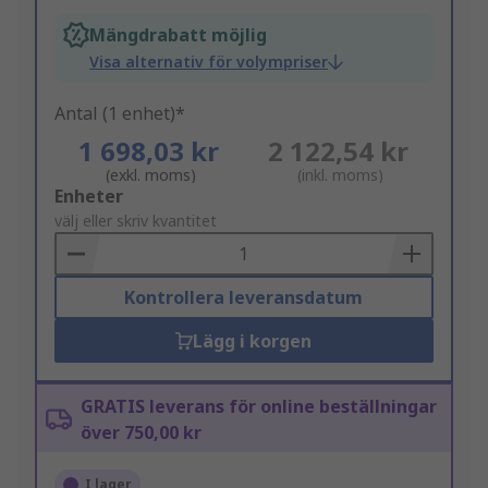
Mängdrabatt möjlig
Visa alternativ för volympriser
Antal (1 enhet)*
1 698,03 kr
2 122,54 kr
(exkl. moms)
(inkl. moms)
Add
Enheter
to
välj eller skriv kvantitet
Basket
Kontrollera leveransdatum
Lägg i korgen
GRATIS leverans för online beställningar
över 750,00 kr
I lager