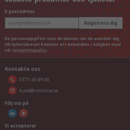
E-postadress
Registrera dig
De personuppgifter som du lämnar när du anmäler dig
till nyhetsbrevet kommer att behandlas i enlighet med
vår
integritetspolicy
.
Kontakta oss
0771-45 89 00
kund@rsonline.se
Följ oss på
Vi accepterar