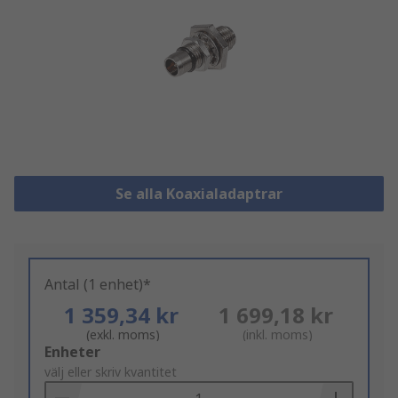
Se alla Koaxialadaptrar
Antal (1 enhet)*
1 359,34 kr
1 699,18 kr
(exkl. moms)
(inkl. moms)
Add
Enheter
to
välj eller skriv kvantitet
Basket