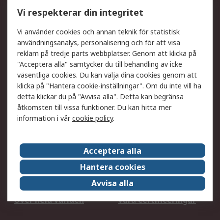
Utökat sortiment
Oljetestning och analys
Vi respekterar din integritet
DesignSpark
Teknisk Support
Ditt lokala säljteam
Exportlösningar
Vi använder cookies och annan teknik för statistisk
användningsanalys, personalisering och för att visa
reklam på tredje parts webbplatser. Genom att klicka på
Support
"Acceptera alla" samtycker du till behandling av icke
Få hjälp
Retur av varor
väsentliga cookies. Du kan välja dina cookies genom att
klicka på "Hantera cookie-inställningar". Om du inte vill ha
Leverans
Spåra din order
detta klickar du på "Avvisa alla". Detta kan begränsa
Begär en fakturakopi
Fördelar med RS-konto
åtkomsten till vissa funktioner. Du kan hitta mer
Betalningsalternativ
Okdo
information i vår
cookie policy
.
Om RS
Acceptera alla
Om RS
Försäljningsvillkor
Hantera cookies
Det juridiska
Press Centre
Avvisa alla
Jobba hos RS
ESG
Över hela världen
Våra certificeringar