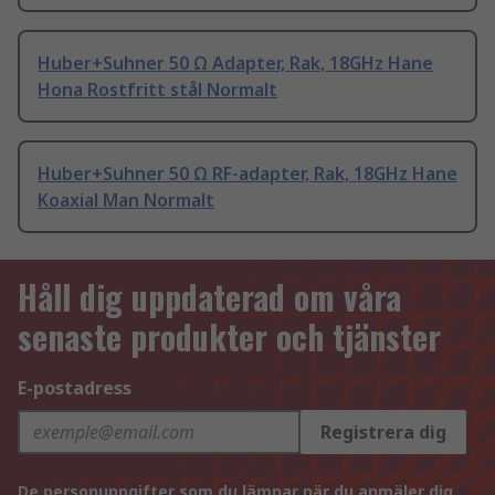
Huber+Suhner 50 Ω Adapter, Rak, 18GHz Hane
Hona Rostfritt stål Normalt
Huber+Suhner 50 Ω RF-adapter, Rak, 18GHz Hane
Koaxial Man Normalt
Håll dig uppdaterad om våra
senaste produkter och tjänster
E-postadress
Registrera dig
De personuppgifter som du lämnar när du anmäler dig