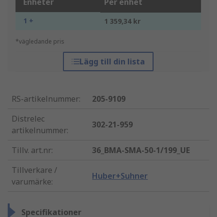
Enheter
Per enhet
1 +
1 359,34 kr
*vägledande pris
Lägg till din lista
RS-artikelnummer
:
205-9109
Distrelec
302-21-959
artikelnummer
:
Tillv. art.nr
:
36_BMA-SMA-50-1/199_UE
Tillverkare /
Huber+Suhner
varumärke
:
Specifikationer