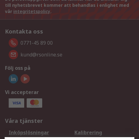
till nyhetsbrevet kommer att behandlas i enlighet med
vår
integritetspolicy
.
Kontakta oss
0771-45 89 00
kund@rsonline.se
Följ oss på
Vi accepterar
Våra tjänster
Inköpslösningar
Kalibrering