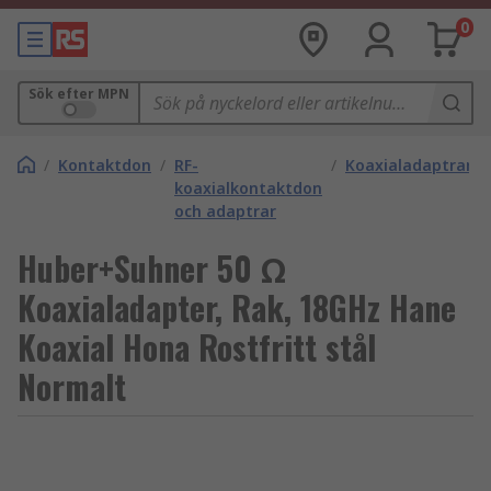
0
Sök efter MPN
/
Kontaktdon
/
RF-
/
Koaxialadaptrar
koaxialkontaktdon
och adaptrar
Huber+Suhner 50 Ω
Koaxialadapter, Rak, 18GHz Hane
Koaxial Hona Rostfritt stål
Normalt