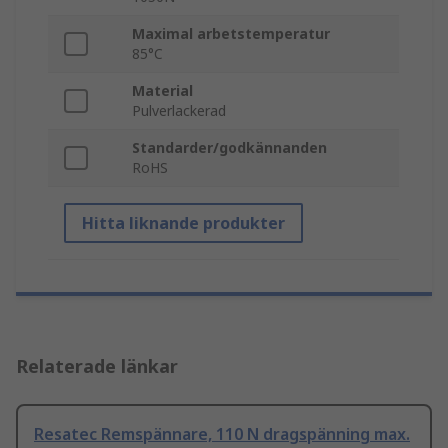
Maximal arbetstemperatur
85°C
Material
Pulverlackerad
Standarder/godkännanden
RoHS
Hitta liknande produkter
Relaterade länkar
Resatec Remspännare, 110 N dragspänning max.