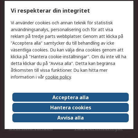
Utökat sortiment
Oljetestning och analys
Vi respekterar din integritet
DesignSpark
Teknisk Support
Ditt lokala säljteam
Exportlösningar
Vi använder cookies och annan teknik för statistisk
användningsanalys, personalisering och för att visa
reklam på tredje parts webbplatser. Genom att klicka på
Support
"Acceptera alla" samtycker du till behandling av icke
Få hjälp
Retur av varor
väsentliga cookies. Du kan välja dina cookies genom att
klicka på "Hantera cookie-inställningar". Om du inte vill ha
Leverans
Spåra din order
detta klickar du på "Avvisa alla". Detta kan begränsa
Begär en fakturakopi
Fördelar med RS-konto
åtkomsten till vissa funktioner. Du kan hitta mer
Betalningsalternativ
Okdo
information i vår
cookie policy
.
Om RS
Acceptera alla
Om RS
Försäljningsvillkor
Hantera cookies
Det juridiska
Press Centre
Avvisa alla
Jobba hos RS
ESG
Över hela världen
Våra certificeringar