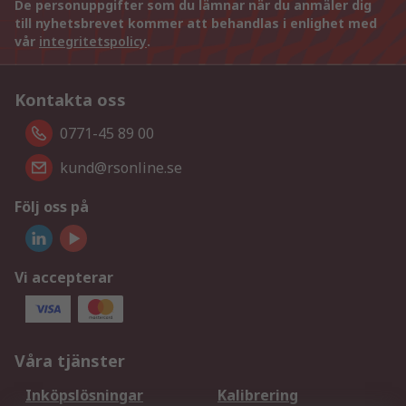
De personuppgifter som du lämnar när du anmäler dig
till nyhetsbrevet kommer att behandlas i enlighet med
vår
integritetspolicy
.
Kontakta oss
0771-45 89 00
kund@rsonline.se
Följ oss på
Vi accepterar
Våra tjänster
Inköpslösningar
Kalibrering