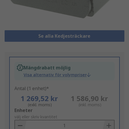
Se alla Kedjesträckare
Mängdrabatt möjlig
Visa alternativ för volympriser
Antal (1 enhet)*
1 269,52 kr
1 586,90 kr
(exkl. moms)
(inkl. moms)
Add
Enheter
to
välj eller skriv kvantitet
Basket