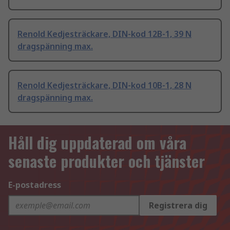
Renold Kedjesträckare, DIN-kod 12B-1, 39 N
dragspänning max.
Renold Kedjesträckare, DIN-kod 10B-1, 28 N
dragspänning max.
Håll dig uppdaterad om våra
senaste produkter och tjänster
E-postadress
Registrera dig