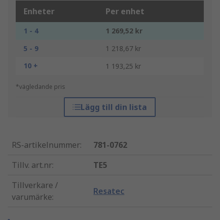
Enheter
Per enhet
1 - 4
1 269,52 kr
5 - 9
1 218,67 kr
10 +
1 193,25 kr
*vägledande pris
Lägg till din lista
RS-artikelnummer
:
781-0762
Tillv. art.nr
:
TE5
Tillverkare /
Resatec
varumärke
: