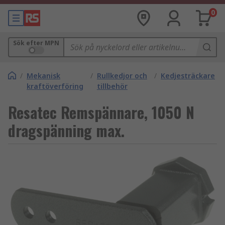
0
Sök efter MPN
/
Mekanisk
/
Rullkedjor och
/
Kedjesträckare
kraftöverföring
tillbehör
Resatec Remspännare, 1050 N
dragspänning max.