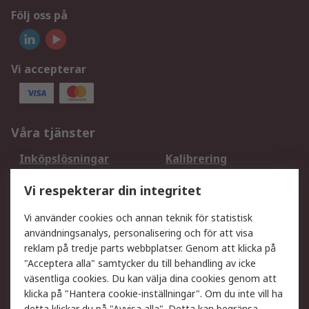
Följ oss på
Vi accepterar
Våra tjänster
Inköpslösningar
Kalibrering
Utökat sortiment
Oljetestning och analys
Vi respekterar din integritet
DesignSpark
Teknisk Support
Ditt lokala säljteam
Exportlösningar
Vi använder cookies och annan teknik för statistisk
användningsanalys, personalisering och för att visa
reklam på tredje parts webbplatser. Genom att klicka på
Support
"Acceptera alla" samtycker du till behandling av icke
Få hjälp
Retur av varor
väsentliga cookies. Du kan välja dina cookies genom att
klicka på "Hantera cookie-inställningar". Om du inte vill ha
Leverans
Spåra din order
detta klickar du på "Avvisa alla". Detta kan begränsa