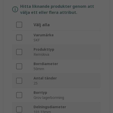
Hitta liknande produkter genom att
välja ett eller flera attribut.
Välj alla
Varumärke
SKF
Produkttyp
Remskiva
Borrdiameter
50mm
Antal tänder
25
Borrtyp
Grov lagerborrning
Delningsdiameter
101.33mm