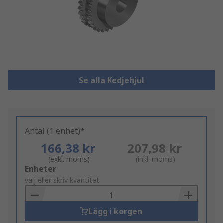
Se alla Kedjehjul
Antal (1 enhet)*
166,38 kr
207,98 kr
(exkl. moms)
(inkl. moms)
Add
Enheter
to
välj eller skriv kvantitet
Basket
Lägg i korgen