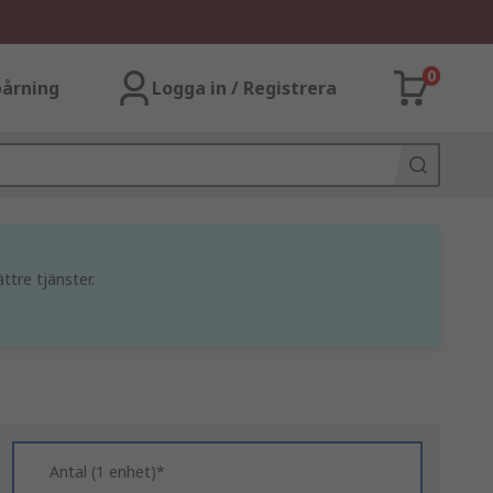
0
årning
Logga in / Registrera
ttre tjänster.
Antal (1 enhet)*