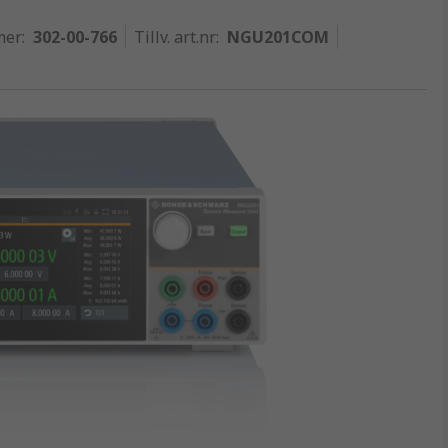
mer
:
302-00-766
Tillv. art.nr
:
NGU201COM