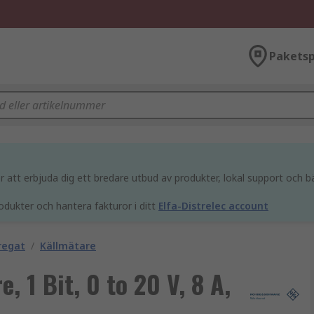
Paketsp
att erbjuda dig ett bredare utbud av produkter, lokal support och bä
odukter och hantera fakturor i ditt
Elfa-Distrelec account
regat
/
Källmätare
 1 Bit, 0 to 20 V, 8 A,