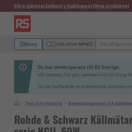
Våra tjänster
Industry hub
Support
Nya produkter
Meny
Sök efter MPN
Du har omdirigerats till RS Sverige
Elfa-Distrelec har gått samman med RS Group för 
Du kan fortfarande se orderhistorik, returnera pr
/
Test och mätning
/
Bänknätaggregat och källagg
Rohde & Schwarz Källmätare,
serie NGU, 60W