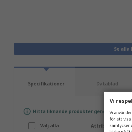
Se alla
Specifikationer
Datablad
Vi respe
Hitta liknande produkter genom att välja e
Vi använder
för att vis
Välj alla
samtycker d
Attribut
klicka på "H