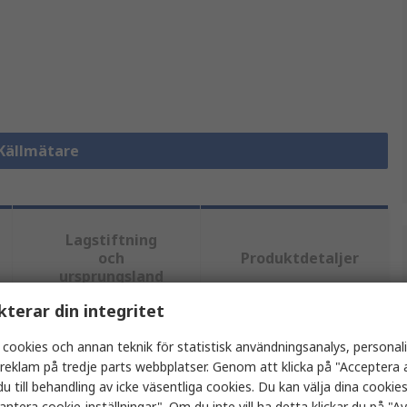
 Källmätare
Lagstiftning
och
Produktdetaljer
ursprungsland
kterar din integritet
tt eller flera attribut.
 cookies och annan teknik för statistisk användningsanalys, personal
a reklam på tredje parts webbplatser. Genom att klicka på "Acceptera a
u till behandling av icke väsentliga cookies. Du kan välja dina cooki
Värde
antera cookie-inställningar". Om du inte vill ha detta klickar du på "Avv