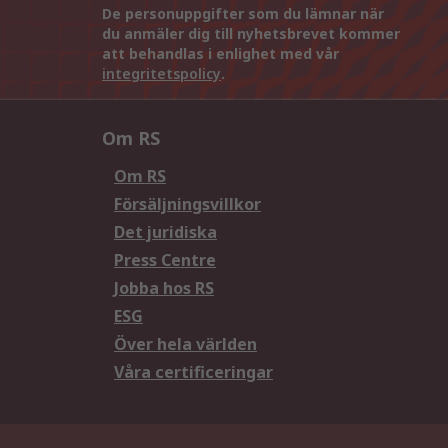
De personuppgifter som du lämnar när
du anmäler dig till nyhetsbrevet kommer
att behandlas i enlighet med vår
integritetspolicy
.
Om RS
Om RS
Försäljningsvillkor
Det juridiska
Press Centre
Jobba hos RS
ESG
Över hela världen
Våra certificeringar