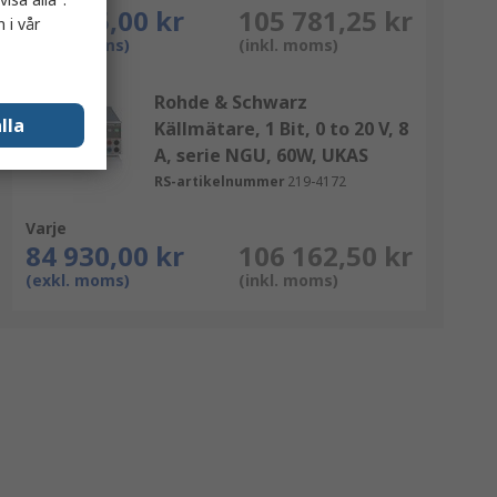
84 625,00 kr
105 781,25 kr
 i vår
(exkl. moms)
(inkl. moms)
Rohde & Schwarz
lla
Källmätare, 1 Bit, 0 to 20 V, 8
A, serie NGU, 60W, UKAS
RS-artikelnummer
219-4172
Varje
84 930,00 kr
106 162,50 kr
(exkl. moms)
(inkl. moms)