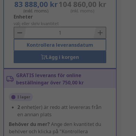
83 888,00 kr
104 860,00 kr
(exkl. moms)
(inkl. moms)
Add
Enheter
to
välj eller skriv kvantitet
Basket
Kontrollera leveransdatum
Lägg i korgen
GRATIS leverans för online
beställningar över 750,00 kr
I lager
2
enhet(er) är redo att levereras från
en annan plats
Behöver du mer?
Ange den kvantitet du
behöver och klicka på "Kontrollera