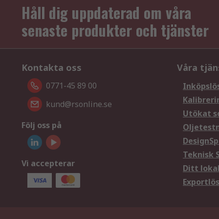
Håll dig uppdaterad om våra
senaste produkter och tjänster
Kontakta oss
Våra tjän
0771-45 89 00
Inköpslö
Kalibreri
kund@rsonline.se
Utökat s
Följ oss på
Oljetest
DesignSp
Teknisk 
Vi accepterar
Ditt loka
Exportlö