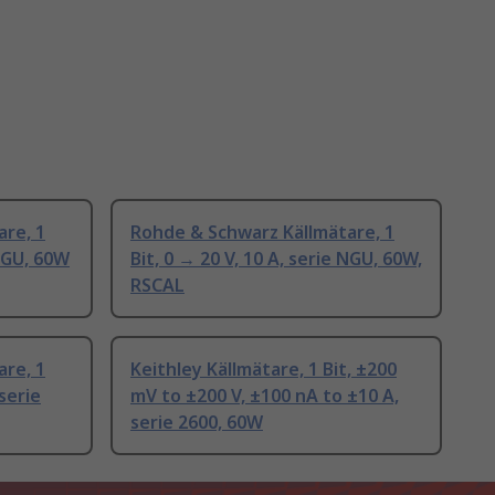
re, 1
Rohde & Schwarz Källmätare, 1
 NGU, 60W
Bit, 0 → 20 V, 10 A, serie NGU, 60W,
RSCAL
re, 1
Keithley Källmätare, 1 Bit, ±200
 serie
mV to ±200 V, ±100 nA to ±10 A,
serie 2600, 60W