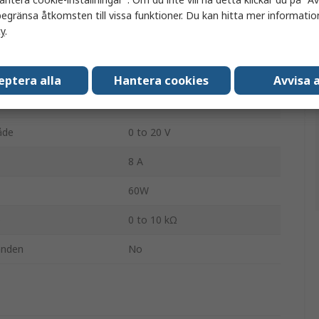
egränsa åtkomsten till vissa funktioner. Du kan hitta mer information
Rohde & Schwarz
cy
.
Källmätare
NGU
eptera alla
Hantera cookies
Avvisa a
1
åde
0 to 20 V
8 A
60W
e
0 to 10 kΩ
anden
No