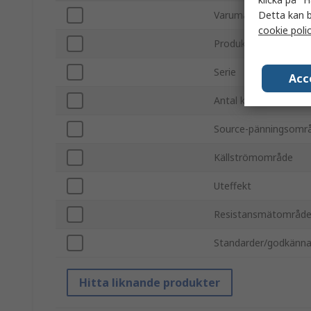
Detta kan b
Varumärke
cookie poli
Produkttyp
Serie
Acc
Antal kanaler
Source-pänningsomr
Källströmområde
Uteffekt
Resistansmätområd
Standarder/godkänn
Hitta liknande produkter