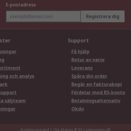
E-postadress
Registrera dig
ster
Support
sningar
Få hjälp
ng
Retur av varor
ortiment
Leverans
ning och analys
Spåra din order
ark
Begär en fakturakopi
Support
Fördelar med RS-konto
la säljteam
Betalningsalternativ
sningar
Okdo
Kronborgsgränd 1 164 46 Kista
© RS Components AB