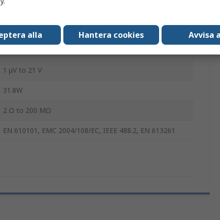
cy
.
B2900BL
Ström, Mäta spänning
eptera alla
Hantera cookies
Avvisa a
1
1 μV to 21 V
31.8W
2 Ω to 200 MΩ
EN 610101, EMC 2004/108/EC, IEEE 488.2, EN 613261