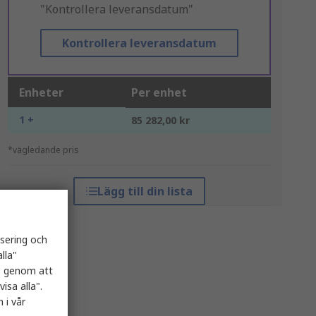
"Kontrollera leveransdatum"
Kontrollera leveransdatum
Enheter
Per enhet
1 +
85 282,00 kr
*vägledande pris
Lägg till din lista
isering och
lla"
es genom att
isa alla".
 i vår