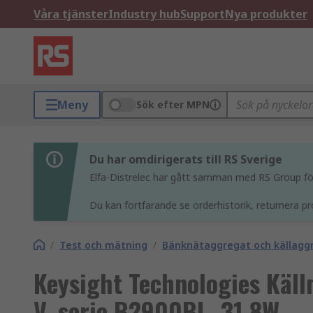
Våra tjänster
Industry hub
Support
Nya produkter
Meny
Sök efter MPN
Du har omdirigerats till RS Sverige
Elfa-Distrelec har gått samman med RS Group för 
Du kan fortfarande se orderhistorik, returnera pr
/
Test och mätning
/
Bänknätaggregat och källagg
Keysight Technologies Källm
V, serie B2900BL, 31.8W