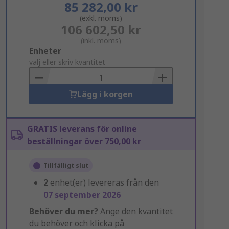
85 282,00 kr
(exkl. moms)
106 602,50 kr
(inkl. moms)
Add
Enheter
to
välj eller skriv kvantitet
Basket
Lägg i korgen
GRATIS leverans för online
beställningar över 750,00 kr
Tillfälligt slut
2
enhet(er) levereras från den
07 september 2026
Behöver du mer?
Ange den kvantitet
du behöver och klicka på