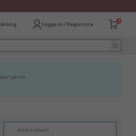
0
årning
Logga in / Registrera
ttre tjänster.
Antal (1 enhet)*