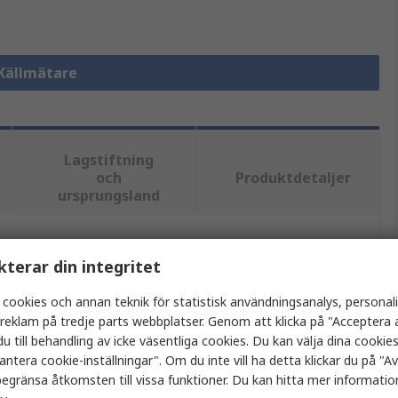
 Källmätare
Lagstiftning
och
Produktdetaljer
ursprungsland
tt eller flera attribut.
kterar din integritet
 cookies och annan teknik för statistisk användningsanalys, personal
Värde
a reklam på tredje parts webbplatser. Genom att klicka på "Acceptera a
u till behandling av icke väsentliga cookies. Du kan välja dina cooki
Keysight Technologies
antera cookie-inställningar". Om du inte vill ha detta klickar du på "Avv
Källmätare
egränsa åtkomsten till vissa funktioner. Du kan hitta mer information