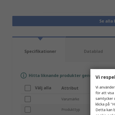
Se alla
Specifikationer
Datablad
Hitta liknande produkter genom att välja e
Vi respe
Vi använder
Välj alla
Attribut
för att vis
samtycker d
Varumärke
klicka på "H
Produkttyp
Detta kan b