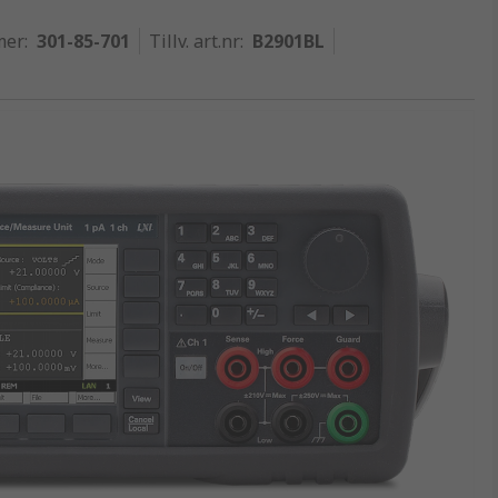
mer
:
301-85-701
Tillv. art.nr
:
B2901BL