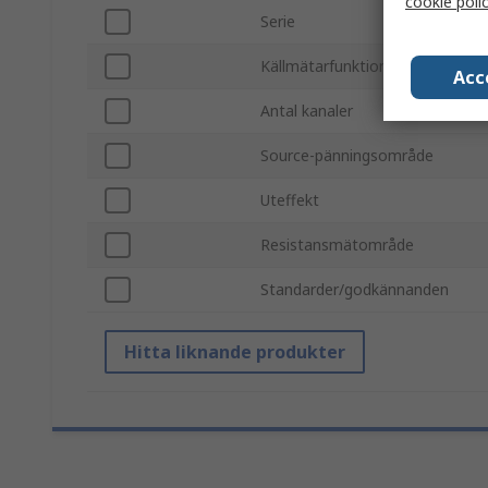
cookie poli
Serie
Källmätarfunktion
Acc
Antal kanaler
Source-pänningsområde
Uteffekt
Resistansmätområde
Standarder/godkännanden
Hitta liknande produkter