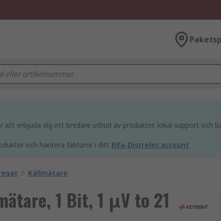
Paketsp
att erbjuda dig ett bredare utbud av produkter, lokal support och bä
odukter och hantera fakturor i ditt
Elfa-Distrelec account
regat
/
Källmätare
ätare, 1 Bit, 1 μV to 21