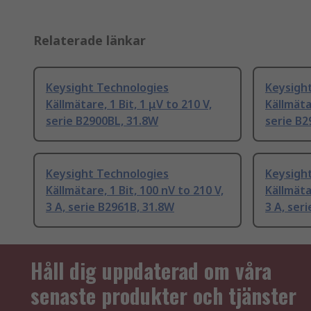
Relaterade länkar
Keysight Technologies
Keysigh
Källmätare, 1 Bit, 1 μV to 210 V,
Källmätar
serie B2900BL, 31.8W
serie B2
Keysight Technologies
Keysigh
Källmätare, 1 Bit, 100 nV to 210 V,
Källmätar
3 A, serie B2961B, 31.8W
3 A, ser
Håll dig uppdaterad om våra
senaste produkter och tjänster