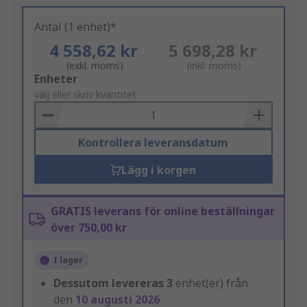
Antal (1 enhet)*
4 558,62 kr
5 698,28 kr
(exkl. moms)
(inkl. moms)
Add
Enheter
to
välj eller skriv kvantitet
Basket
Kontrollera leveransdatum
Lägg i korgen
GRATIS leverans för online beställningar
över 750,00 kr
I lager
Dessutom levereras
3
enhet(er) från
den
10 augusti 2026