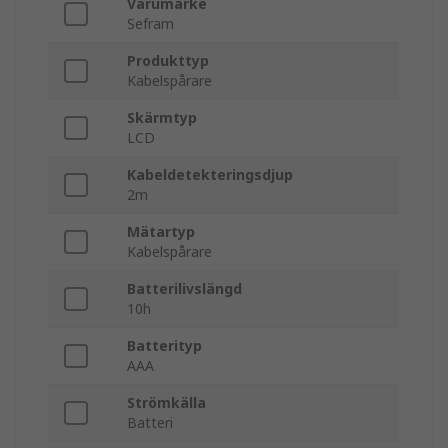
Varumärke
Sefram
Produkttyp
Kabelspårare
Skärmtyp
LCD
Kabeldetekteringsdjup
2m
Mätartyp
Kabelspårare
Batterilivslängd
10h
Batterityp
AAA
Strömkälla
Batteri