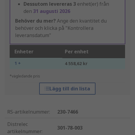
Dessutom levereras
3
enhet(er) från
den
31 augusti 2026
Behöver du mer?
Ange den kvantitet du
behöver och klicka på "Kontrollera
leveransdatum"
Enheter
Per enhet
1 +
4 558,62 kr
*vägledande pris
Lägg till din lista
RS-artikelnummer
:
230-7466
Distrelec
301-78-003
artikelnummer
: