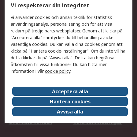
Vi respekterar din integritet
DesignSpark
Teknisk Support
Ditt lokala säljteam
Exportlösningar
Vi använder cookies och annan teknik för statistisk
användningsanalys, personalisering och för att visa
reklam på tredje parts webbplatser. Genom att klicka på
Support
"Acceptera alla" samtycker du till behandling av icke
Få hjälp
Retur av varor
väsentliga cookies. Du kan välja dina cookies genom att
klicka på "Hantera cookie-inställningar". Om du inte vill ha
Leverans
Spåra din order
detta klickar du på "Avvisa alla". Detta kan begränsa
Begär en fakturakopi
Fördelar med RS-konto
åtkomsten till vissa funktioner. Du kan hitta mer
Betalningsalternativ
Okdo
information i vår
cookie policy
.
Om RS
Acceptera alla
Om RS
Försäljningsvillkor
Hantera cookies
Det juridiska
Press Centre
Avvisa alla
Jobba hos RS
ESG
Över hela världen
Våra certificeringar