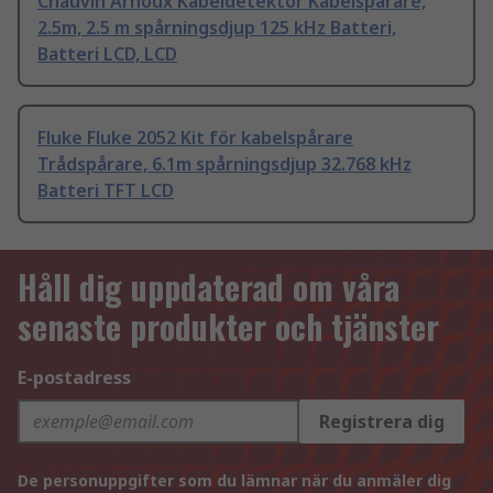
Chauvin Arnoux Kabeldetektor Kabelspårare,
2.5m, 2.5 m spårningsdjup 125 kHz Batteri,
Batteri LCD, LCD
Fluke Fluke 2052 Kit för kabelspårare
Trådspårare, 6.1m spårningsdjup 32.768 kHz
Batteri TFT LCD
Håll dig uppdaterad om våra
senaste produkter och tjänster
E-postadress
Registrera dig
De personuppgifter som du lämnar när du anmäler dig