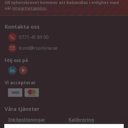
till nyhetsbrevet kommer att behandlas i enlighet med
vår
integritetspolicy
.
Kontakta oss
0771-45 89 00
kund@rsonline.se
Följ oss på
Vi accepterar
Våra tjänster
Inköpslösningar
Kalibrering
Utökat sortiment
Oljetestning och analys