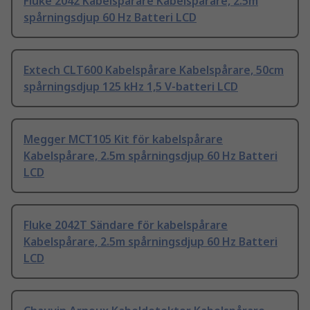
Fluke 2042 Kabelspårare Kabelspårare, 2.5m
spårningsdjup 60 Hz Batteri LCD
Extech CLT600 Kabelspårare Kabelspårare, 50cm
spårningsdjup 125 kHz 1,5 V-batteri LCD
Megger MCT105 Kit för kabelspårare
Kabelspårare, 2.5m spårningsdjup 60 Hz Batteri
LCD
Fluke 2042T Sändare för kabelspårare
Kabelspårare, 2.5m spårningsdjup 60 Hz Batteri
LCD