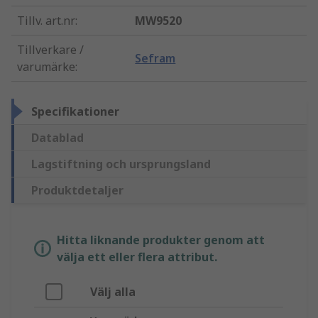
Tillv. art.nr
:
MW9520
Tillverkare /
Sefram
varumärke
:
Specifikationer
Datablad
Lagstiftning och ursprungsland
Produktdetaljer
Hitta liknande produkter genom att
välja ett eller flera attribut.
Välj alla