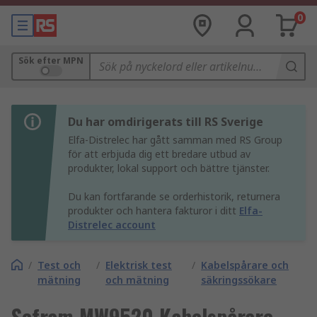
0
Sök efter MPN
Du har omdirigerats till RS Sverige
Elfa-Distrelec har gått samman med RS Group
för att erbjuda dig ett bredare utbud av
produkter, lokal support och bättre tjänster.
Du kan fortfarande se orderhistorik, returnera
produkter och hantera fakturor i ditt
Elfa-
Distrelec account
/
Test och
/
Elektrisk test
/
Kabelspårare och
mätning
och mätning
säkringssökare
Sefram MW9520 Kabelspårare