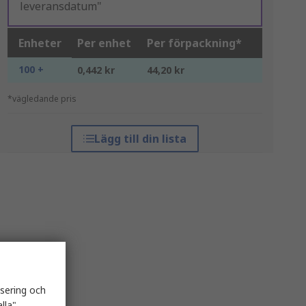
leveransdatum"
Enheter
Per enhet
Per förpackning*
100 +
0,442 kr
44,20 kr
*vägledande pris
Lägg till din lista
isering och
lla"