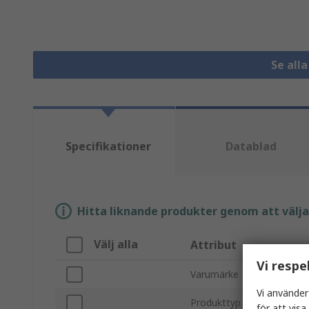
Se all
Specifikationer
Datablad
Hitta liknande produkter genom att välja e
Välj alla
Attribut
Vi respe
Varumärke
Vi använder
Produkttyp
för att vis