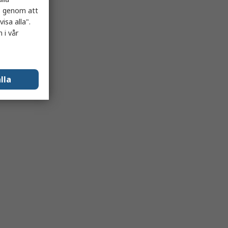
es genom att
isa alla".
 i vår
lla