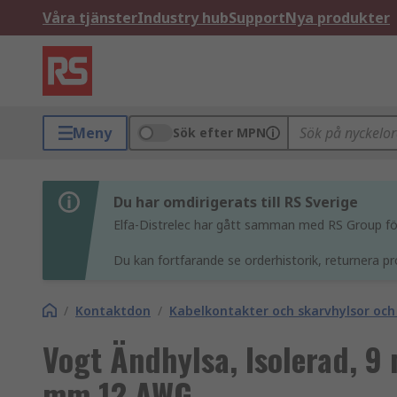
Våra tjänster
Industry hub
Support
Nya produkter
Meny
Sök efter MPN
Du har omdirigerats till RS Sverige
Elfa-Distrelec har gått samman med RS Group för 
Du kan fortfarande se orderhistorik, returnera pr
/
Kontaktdon
/
Kabelkontakter och skarvhylsor och
Vogt Ändhylsa, Isolerad, 9
mm 12 AWG