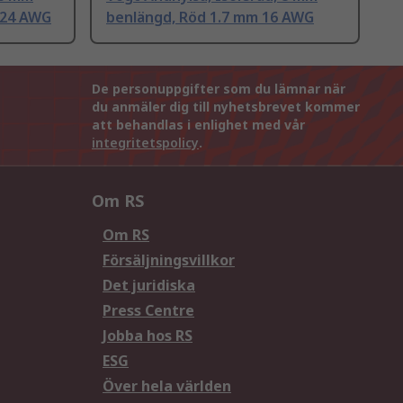
 24 AWG
benlängd, Röd 1.7 mm 16 AWG
De personuppgifter som du lämnar när
du anmäler dig till nyhetsbrevet kommer
att behandlas i enlighet med vår
integritetspolicy
.
Om RS
Om RS
Försäljningsvillkor
Det juridiska
Press Centre
Jobba hos RS
ESG
Över hela världen