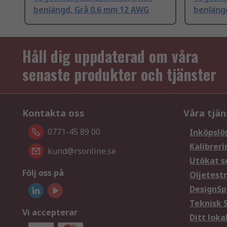
benlängd, Grå 0.6 mm 12 AWG
benläng
Håll dig uppdaterad om våra
senaste produkter och tjänster
Kontakta oss
Våra tjän
0771-45 89 00
Inköpslö
Kalibreri
kund@rsonline.se
Utökat s
Följ oss på
Oljetest
DesignSp
Teknisk 
Vi accepterar
Ditt loka