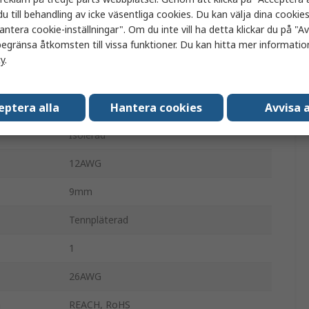
u till behandling av icke väsentliga cookies. Du kan välja dina cooki
2.8mm
antera cookie-inställningar". Om du inte vill ha detta klickar du på "Avv
egränsa åtkomsten till vissa funktioner. Du kan hitta mer information
Polypropylen
cy
.
Grå
eptera alla
Hantera cookies
Avvisa a
9mm
Isolerad
12AWG
9mm
Tennpläterad
1
26AWG
n
REACH, RoHS