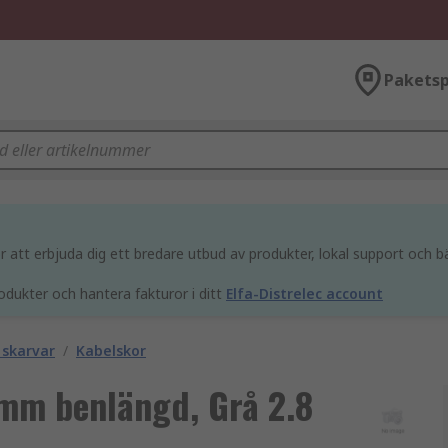
Paketsp
att erbjuda dig ett bredare utbud av produkter, lokal support och bä
odukter och hantera fakturor i ditt
Elfa-Distrelec account
 skarvar
/
Kabelskor
 mm benlängd, Grå 2.8