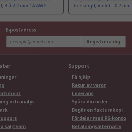
d, Blå 2.2 mm 14 AWG
benlängd, Violett 0.7 mm
E-postadress
Registrera dig
ster
Support
sningar
Få hjälp
ng
Retur av varor
ortiment
Leverans
ning och analys
Spåra din order
ark
Begär en fakturakopi
Support
Fördelar med RS-konto
la säljteam
Betalningsalternativ