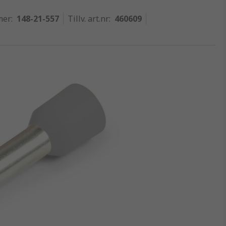
mer
:
148-21-557
Tillv. art.nr
:
460609