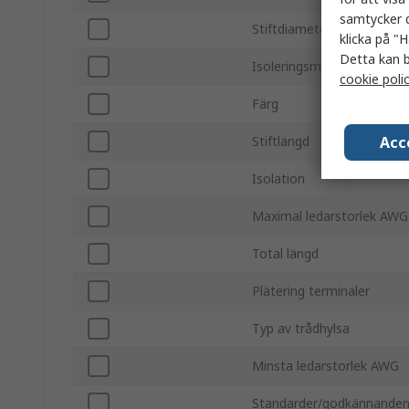
samtycker d
Stiftdiameter
klicka på "H
Detta kan b
Isoleringsmaterial
cookie poli
Färg
Acc
Stiftlängd
Isolation
Maximal ledarstorlek AWG
Total längd
Plätering terminaler
Typ av trådhylsa
Minsta ledarstorlek AWG
Standarder/godkännande