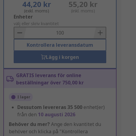
44,20 kr
55,20 kr
(exkl. moms)
(inkl. moms)
Add
Enheter
to
välj eller skriv kvantitet
Basket
Kontrollera leveransdatum
Lägg i korgen
GRATIS leverans för online
beställningar över 750,00 kr
I lager
Dessutom levereras
35 500
enhet(er)
från den
10 augusti 2026
Behöver du mer?
Ange den kvantitet du
behöver och klicka på "Kontrollera