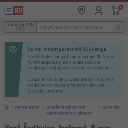
0
Sök efter MPN
Du har omdirigerats till RS Sverige
Elfa-Distrelec har gått samman med RS Group
för att erbjuda dig ett bredare utbud av
produkter, lokal support och bättre tjänster.
Du kan fortfarande se orderhistorik, returnera
produkter och hantera fakturor i ditt
Elfa-
Distrelec account
/
Kontaktdon
/
Kabelkontakter och
/
Kabelskor
skarvhylsor och skarvar
Vogt Ändhylsa, Isolerad, 8 mm