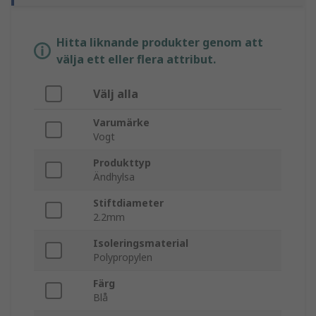
Hitta liknande produkter genom att
välja ett eller flera attribut.
Välj alla
Varumärke
Vogt
Produkttyp
Ändhylsa
Stiftdiameter
2.2mm
Isoleringsmaterial
Polypropylen
Färg
Blå