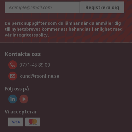
Registrera dig
De personuppgifter som du lämnar när du anmäler dig
till nyhetsbrevet kommer att behandlas i enlighet med
vår
integritetspolicy
.
Kontakta oss
0771-45 89 00
kund@rsonline.se
Följ oss på
Vi accepterar