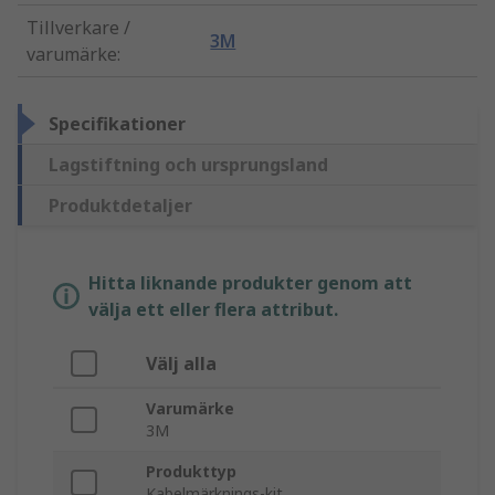
Tillverkare /
3M
varumärke
:
Specifikationer
Lagstiftning och ursprungsland
Produktdetaljer
Hitta liknande produkter genom att
välja ett eller flera attribut.
Välj alla
Varumärke
3M
Produkttyp
Kabelmärknings-kit