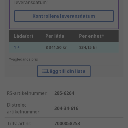
leveransdatum"
Kontrollera leveransdatum
Låda(or)
Per låda
Per enhet*
1 +
8 341,50 kr
834,15 kr
*vägledande pris
Lägg till din lista
RS-artikelnummer
:
285-6264
Distrelec
304-34-616
artikelnummer
:
Tillv. art.nr
:
7000058253