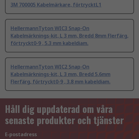
3M 700005 Kabelmärkare, förtrycktL1
HellermannTyton WIC3 Snap-On
Kabelmärknings-kit, L 3 mm, Bredd 8mm Flerfärg,
förtryckt0-9 , 5.3 mm kabeldiam.
HellermannTyton WIC2 Snap-On
Kabelmärknings-kit, L 3 mm, Bredd 5.6mm
Flerfärg, förtryckt0-9 , 3.8 mm kabeldiam.
Håll dig uppdaterad om våra
senaste produkter och tjänster
E-postadress