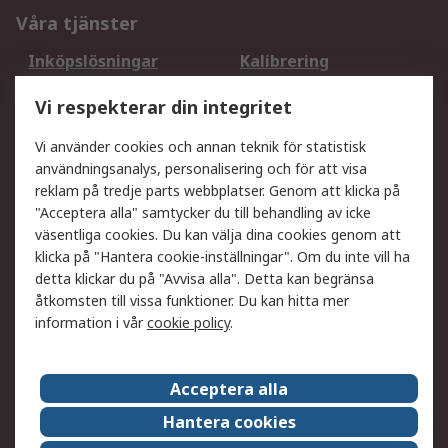
Våra tjänster
Inköpslösningar
Kalibrering
Utökat sortiment
Oljetestning och analys
Vi respekterar din integritet
DesignSpark
Teknisk Support
Ditt lokala säljteam
Exportlösningar
Vi använder cookies och annan teknik för statistisk
användningsanalys, personalisering och för att visa
reklam på tredje parts webbplatser. Genom att klicka på
Support
"Acceptera alla" samtycker du till behandling av icke
Få hjälp
Retur av varor
väsentliga cookies. Du kan välja dina cookies genom att
klicka på "Hantera cookie-inställningar". Om du inte vill ha
Leverans
Spåra din order
detta klickar du på "Avvisa alla". Detta kan begränsa
Begär en fakturakopi
Fördelar med RS-konto
åtkomsten till vissa funktioner. Du kan hitta mer
Betalningsalternativ
Okdo
information i vår
cookie policy
.
Om RS
Acceptera alla
Om RS
Försäljningsvillkor
Hantera cookies
Det juridiska
Press Centre