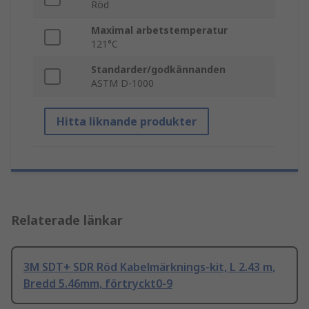
Röd
Maximal arbetstemperatur
121°C
Standarder/godkännanden
ASTM D-1000
Hitta liknande produkter
Relaterade länkar
3M SDT+ SDR Röd Kabelmärknings-kit, L 2.43 m,
Bredd 5.46mm, förtryckt0-9