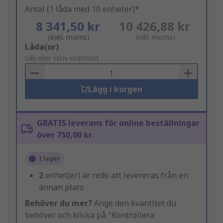
Antal (1 låda med 10 enheter)*
8 341,50 kr
10 426,88 kr
(exkl. moms)
(inkl. moms)
Add
Låda(or)
to
välj eller skriv kvantitet
Basket
Lägg i korgen
GRATIS leverans för online beställningar
över 750,00 kr
I lager
2
enhet(er) är redo att levereras från en
annan plats
Behöver du mer?
Ange den kvantitet du
behöver och klicka på "Kontrollera