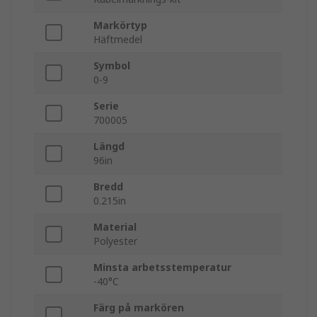
Markörtyp
Häftmedel
Symbol
0-9
Serie
700005
Längd
96in
Bredd
0.215in
Material
Polyester
Minsta arbetsstemperatur
-40°C
Färg på markören