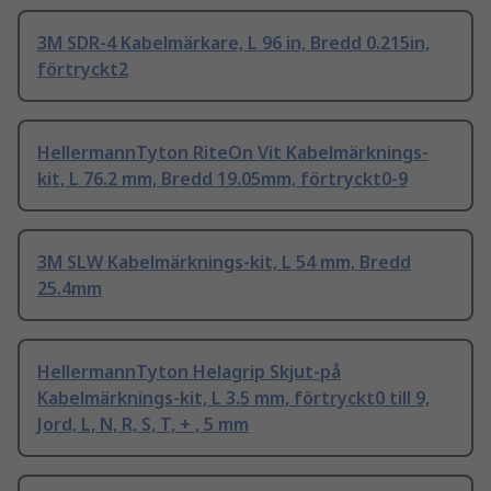
3M SDR-4 Kabelmärkare, L 96 in, Bredd 0.215in,
förtryckt2
HellermannTyton RiteOn Vit Kabelmärknings-
kit, L 76.2 mm, Bredd 19.05mm, förtryckt0-9
3M SLW Kabelmärknings-kit, L 54 mm, Bredd
25.4mm
HellermannTyton Helagrip Skjut-på
Kabelmärknings-kit, L 3.5 mm, förtryckt0 till 9,
Jord, L, N, R, S, T, + , 5 mm