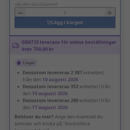
to
välj eller skriv kvantitet
Basket
Lägg i korgen
GRATIS leverans för online beställningar
över 750,00 kr
I lager
Dessutom levereras
2 387
enhet(er)
från den
10 augusti 2026
Dessutom levereras
352
enhet(er) från
den
10 augusti 2026
Dessutom levereras
280
enhet(er) från
den
17 augusti 2026
Behöver du mer?
Ange den kvantitet du
behöver och klicka på "Kontrollera