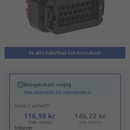
Se alla Kabelhus och kontakter
Mängdrabatt möjlig
Visa alternativ för volympriser
Antal (1 enhet)*
116,98 kr
146,22 kr
(exkl. moms)
(inkl. moms)
Add
Enheter