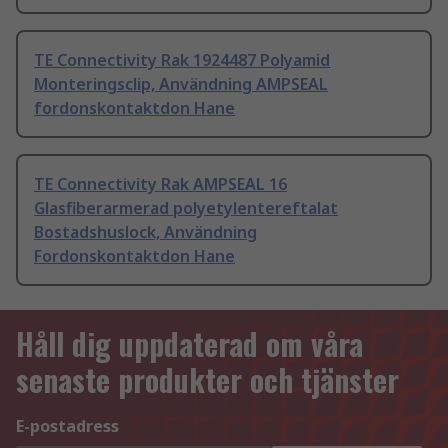
TE Connectivity Rak 1924487 Polyamid
Monteringsclip, Användning AMPSEAL
fordonskontaktdon Hane
TE Connectivity Rak AMPSEAL 16
Glasfiberarmerad polyetylentereftalat
Bostadshuslock, Användning
Fordonskontaktdon Hane
Håll dig uppdaterad om våra
senaste produkter och tjänster
E-postadress