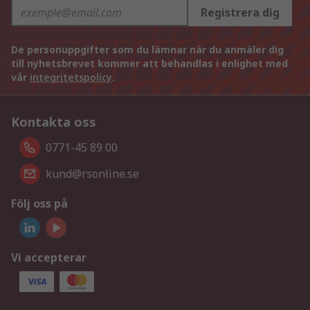
Registrera dig
De personuppgifter som du lämnar när du anmäler dig
till nyhetsbrevet kommer att behandlas i enlighet med
vår
integritetspolicy
.
Kontakta oss
0771-45 89 00
kund@rsonline.se
Följ oss på
Vi accepterar