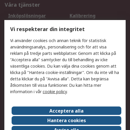
Våra tjänster
Inköpslösningar
Kalibrering
Utökat sortiment
Oljetestning och analys
Vi respekterar din integritet
DesignSpark
Teknisk Support
Ditt lokala säljteam
Exportlösningar
Vi använder cookies och annan teknik för statistisk
användningsanalys, personalisering och för att visa
reklam på tredje parts webbplatser. Genom att klicka på
Support
"Acceptera alla" samtycker du till behandling av icke
Få hjälp
Retur av varor
väsentliga cookies. Du kan välja dina cookies genom att
klicka på "Hantera cookie-inställningar". Om du inte vill ha
Leverans
Spåra din order
detta klickar du på "Avvisa alla". Detta kan begränsa
Begär en fakturakopi
Fördelar med RS-konto
åtkomsten till vissa funktioner. Du kan hitta mer
Betalningsalternativ
Okdo
information i vår
cookie policy
.
Om RS
Acceptera alla
Om RS
Försäljningsvillkor
Hantera cookies
Det juridiska
Press Centre