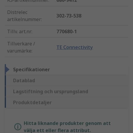
RS-artikelnummer
:
680-9412
Distrelec
302-73-538
artikelnummer
:
Tillv. art.nr
:
770680-1
Tillverkare /
TE Connectivity
varumärke
:
Specifikationer
Datablad
Lagstiftning och ursprungsland
Produktdetaljer
Hitta liknande produkter genom att
välja ett eller flera attribut.