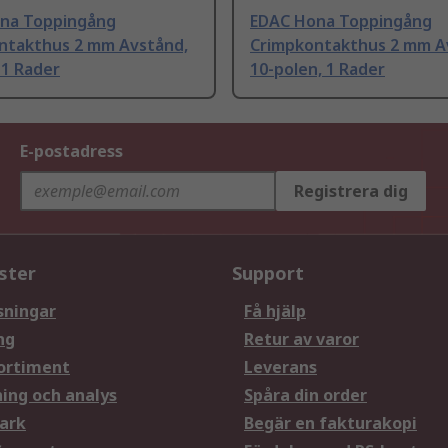
na Toppingång
EDAC Hona Toppingång
ntakthus 2 mm Avstånd,
Crimpkontakthus 2 mm A
 1 Rader
10-polen, 1 Rader
E-postadress
Registrera dig
ster
Support
sningar
Få hjälp
ng
Retur av varor
ortiment
Leverans
ning och analys
Spåra din order
ark
Begär en fakturakopi