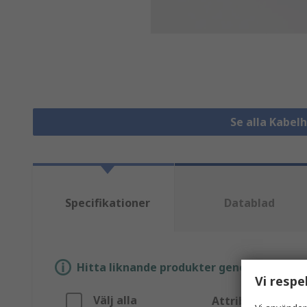
Se alla Kabel
Specifikationer
Datablad
Hitta liknande produkter genom att välja e
Vi respe
Välj alla
Attribut