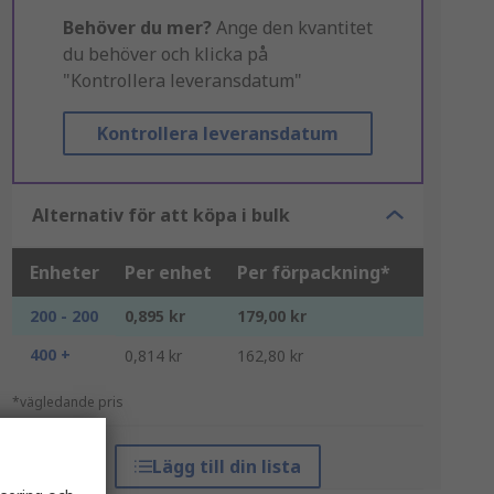
Behöver du mer?
Ange den kvantitet
du behöver och klicka på
"Kontrollera leveransdatum"
Kontrollera leveransdatum
Alternativ för att köpa i bulk
Enheter
Per enhet
Per förpackning*
200 - 200
0,895 kr
179,00 kr
400 +
0,814 kr
162,80 kr
*vägledande pris
Lägg till din lista