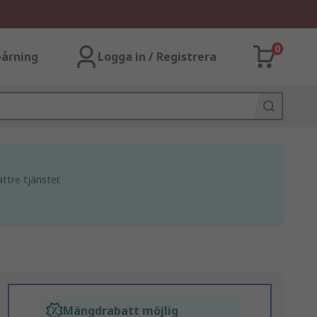
0
årning
Logga in / Registrera
ttre tjänster.
Mängdrabatt möjlig