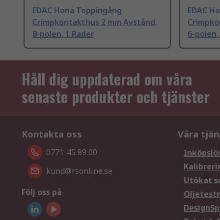
EDAC Hona Toppingång
EDAC Ho
Crimpkontakthus 2 mm Avstånd,
Crimpko
8-polen, 1 Rader
6-polen,
Håll dig uppdaterad om våra
senaste produkter och tjänster
Kontakta oss
Våra tjän
0771-45 89 00
Inköpslö
Kalibreri
kund@rsonline.se
Utökat s
Följ oss på
Oljetest
DesignSp