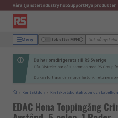
Våra tjänster
Industry hub
Support
Nya produkter
Meny
Sök efter MPN
Du har omdirigerats till RS Sverige
Elfa-Distrelec har gått samman med RS Group för 
Du kan fortfarande se orderhistorik, returnera pr
/
Kontaktdon
/
Kretskortskontaktdon och kabelko
EDAC Hona Toppingång Cr
Avstånd, 5-polen, 1 Rader