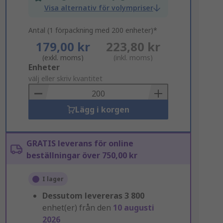
Visa alternativ för volympriser
Antal (1 förpackning med 200 enheter)*
179,00 kr
223,80 kr
(exkl. moms)
(inkl. moms)
Add
Enheter
to
välj eller skriv kvantitet
Basket
Lägg i korgen
GRATIS leverans för online
beställningar över 750,00 kr
I lager
Dessutom levereras
3 800
enhet(er) från den
10 augusti
2026