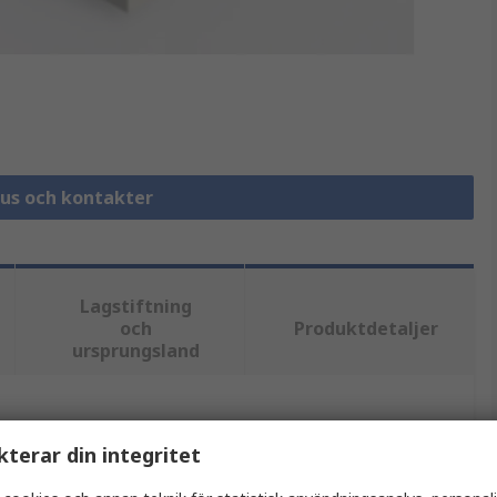
hus och kontakter
Lagstiftning
och
Produktdetaljer
ursprungsland
tt eller flera attribut.
kterar din integritet
Värde