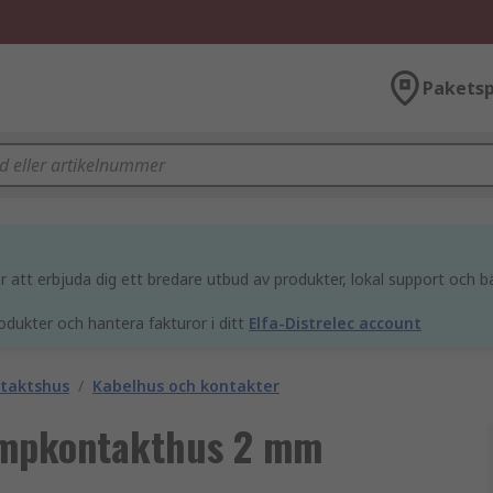
Paketsp
att erbjuda dig ett bredare utbud av produkter, lokal support och bä
odukter och hantera fakturor i ditt
Elfa-Distrelec account
ntaktshus
/
Kabelhus och kontakter
impkontakthus 2 mm