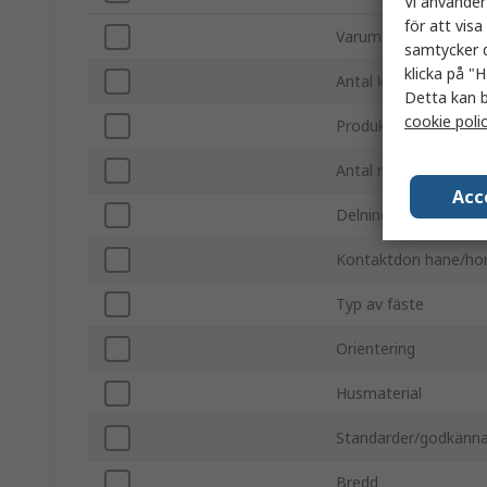
Vi använder
för att vis
Varumärke
samtycker d
klicka på "H
Antal kontakter
Detta kan b
cookie poli
Produkttyp
Antal rader
Acc
Delning
Kontaktdon hane/ho
Typ av fäste
Orientering
Husmaterial
Standarder/godkänn
Bredd