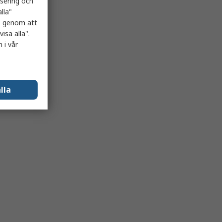
isering och
lla"
es genom att
isa alla".
 i vår
lla