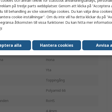
 cookies och annan teknik för statistisk användningsanalys, personal
a reklam på tredje parts webbplatser. Genom att klicka på "Acceptera a
EDAC
u till behandling av icke väsentliga cookies. Du kan välja dina cooki
antera cookie-inställningar". Om du inte vill ha detta klickar du på "Avv
5
egränsa åtkomsten till vissa funktioner. Du kan hitta mer information
cy
.
Crimpkontakthus
1
eptera alla
Hantera cookies
Avvisa a
2mm
na
Hona
Yta
Toppingång
Polyamid 66
anden
RoHS
4.4mm