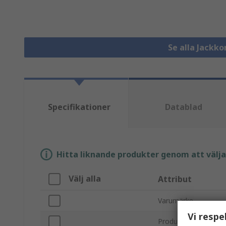
Se alla Jackk
Specifikationer
Datablad
Hitta liknande produkter genom att välja e
Välj alla
Attribut
Varumärke
Vi respe
Produkttyp