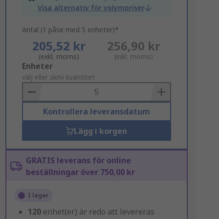
Visa alternativ för volympriser
Antal (1 påse med 5 enheter)*
205,52 kr
256,90 kr
(exkl. moms)
(inkl. moms)
Add
Enheter
to
välj eller skriv kvantitet
Basket
Kontrollera leveransdatum
Lägg i korgen
GRATIS leverans för online
beställningar över 750,00 kr
I lager
120
enhet(er) är redo att levereras