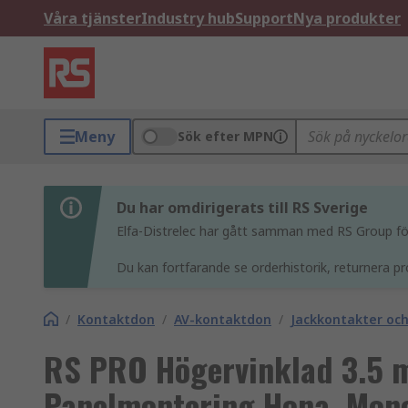
Våra tjänster
Industry hub
Support
Nya produkter
Meny
Sök efter MPN
Du har omdirigerats till RS Sverige
Elfa-Distrelec har gått samman med RS Group för 
Du kan fortfarande se orderhistorik, returnera pr
/
Kontaktdon
/
AV-kontaktdon
/
Jackkontakter oc
RS PRO Högervinklad 3.5 
Panelmontering Hona, Mono