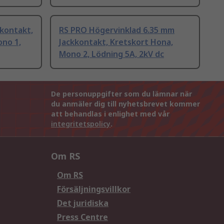
kontakt,
RS PRO Högervinklad 6.35 mm
no 1,
Jackkontakt, Kretskort Hona,
Mono 2, Lödning 5A, 2kV dc
De personuppgifter som du lämnar när
du anmäler dig till nyhetsbrevet kommer
att behandlas i enlighet med vår
integritetspolicy
.
Om RS
Om RS
Försäljningsvillkor
Det juridiska
Press Centre