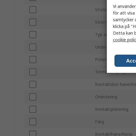
Vi använder
Storlek
för att vis
samtycker d
Ström
klicka på "H
Detta kan b
Typ av fäste
cookie poli
Undertyp
Polantal
Acc
Termineringstyp
Kontaktdon hane/h
Orientering
Kontaktplätering
Färg
Kontakthane/hona