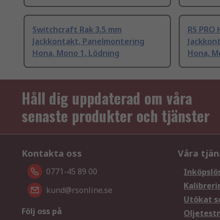
Switchcraft Rak 3.5 mm
RS PRO 
Jackkontakt, Panelmontering
Jackkon
Hona, Mono 1, Lödning
Hona, M
Håll dig uppdaterad om våra
senaste produkter och tjänster
Kontakta oss
Våra tjän
0771-45 89 00
Inköpslö
Kalibreri
kund@rsonline.se
Utökat s
Följ oss på
Oljetest