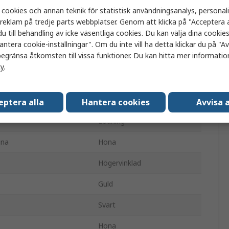
 cookies och annan teknik för statistisk användningsanalys, personal
3.5 mm
a reklam på tredje parts webbplatser. Genom att klicka på "Acceptera a
u till behandling av icke väsentliga cookies. Du kan välja dina cooki
5A
antera cookie-inställningar". Om du inte vill ha detta klickar du på "Avv
egränsa åtkomsten till vissa funktioner. Du kan hitta mer information
Panelmontering
cy
.
Mono
2
eptera alla
Hantera cookies
Avvisa a
Lödning
ona
Hona
Högervinklad
Guld
Svart
Hona