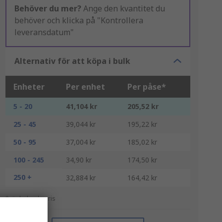
Behöver du mer?
Ange den kvantitet du
behöver och klicka på "Kontrollera
leveransdatum"
Alternativ för att köpa i bulk
Enheter
Per enhet
Per påse*
5 - 20
41,104 kr
205,52 kr
25 - 45
39,044 kr
195,22 kr
50 - 95
37,004 kr
185,02 kr
100 - 245
34,90 kr
174,50 kr
250 +
32,884 kr
164,42 kr
*vägledande pris