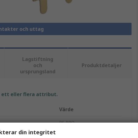
ontakter och uttag
Lagstiftning
och
Produktdetaljer
ursprungsland
tt eller flera attribut.
Värde
RS PRO
kterar din integritet
Jackkontakt