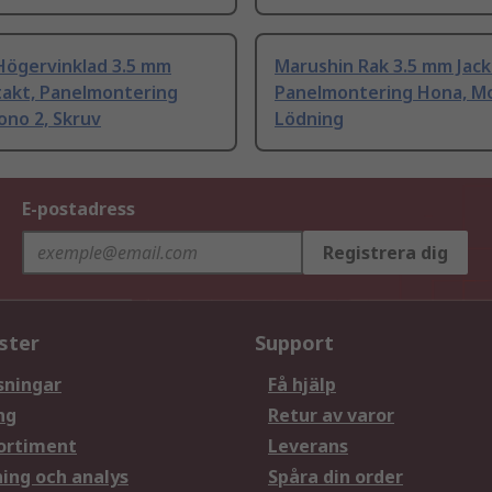
Högervinklad 3.5 mm
Marushin Rak 3.5 mm Jack
takt, Panelmontering
Panelmontering Hona, Mo
ono 2, Skruv
Lödning
E-postadress
Registrera dig
ster
Support
sningar
Få hjälp
ng
Retur av varor
ortiment
Leverans
ning och analys
Spåra din order