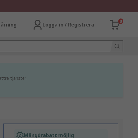
0
årning
Logga in / Registrera
ttre tjänster.
Mängdrabatt möjlig