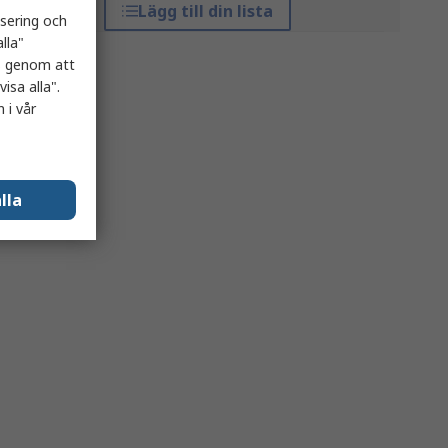
Lägg till din lista
isering och
lla"
es genom att
isa alla".
 i vår
lla