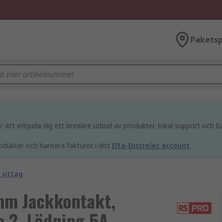
Paketsp
att erbjuda dig ett bredare utbud av produkter, lokal support och bä
odukter och hantera fakturor i ditt
Elfa-Distrelec account
h uttag
mm Jackkontakt,
 2, Lödning 5A