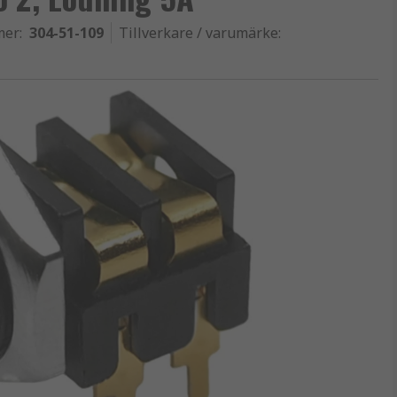
mer
:
304-51-109
Tillverkare / varumärke
: