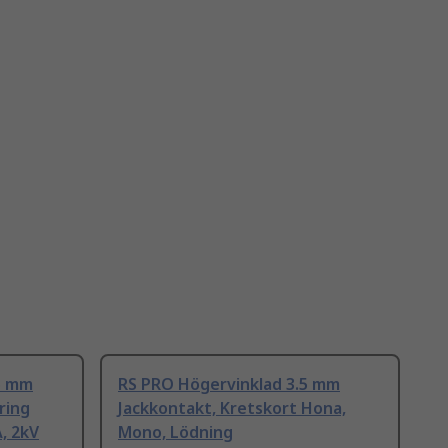
5 mm
RS PRO Högervinklad 3.5 mm
ring
Jackkontakt, Kretskort Hona,
, 2kV
Mono, Lödning