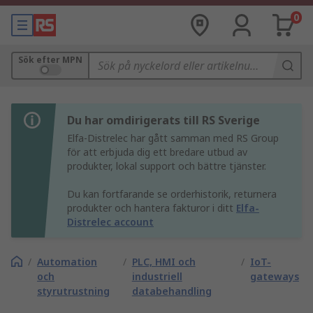
0
Sök efter MPN
Du har omdirigerats till RS Sverige
Elfa-Distrelec har gått samman med RS Group
för att erbjuda dig ett bredare utbud av
produkter, lokal support och bättre tjänster.
Du kan fortfarande se orderhistorik, returnera
produkter och hantera fakturor i ditt
Elfa-
Distrelec account
/
Automation
/
PLC, HMI och
/
IoT-
och
industriell
gateways
styrutrustning
databehandling