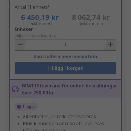
Antal (1 enhet)*
6 450,19 kr
8 062,74 kr
(exkl. moms)
(inkl. moms)
Add
Enheter
to
välj eller skriv kvantitet
Basket
Kontrollera leveransdatum
Lägg i korgen
GRATIS leverans för online beställningar
över 750,00 kr
I lager
20
enhet(er) är redo att levereras
Plus
6
enhet(er) är redo att levereras
från en annan plats