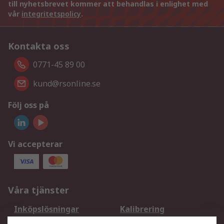
till nyhetsbrevet kommer att behandlas i enlighet med
vår
integritetspolicy
.
Kontakta oss
0771-45 89 00
kund@rsonline.se
Följ oss på
Vi accepterar
Våra tjänster
Inköpslösningar
Kalibrering
Utökat sortiment
Oljetestning och analys