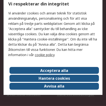
Vi respekterar din integritet
DesignSpark
Teknisk Support
Ditt lokala säljteam
Exportlösningar
Vi använder cookies och annan teknik för statistisk
användningsanalys, personalisering och för att visa
reklam på tredje parts webbplatser. Genom att klicka på
Support
"Acceptera alla" samtycker du till behandling av icke
Få hjälp
Retur av varor
väsentliga cookies. Du kan välja dina cookies genom att
klicka på "Hantera cookie-inställningar". Om du inte vill ha
Leverans
Spåra din order
detta klickar du på "Avvisa alla". Detta kan begränsa
Begär en fakturakopi
Fördelar med RS-konto
åtkomsten till vissa funktioner. Du kan hitta mer
Betalningsalternativ
Okdo
information i vår
cookie policy
.
Om RS
Acceptera alla
Om RS
Försäljningsvillkor
Hantera cookies
Det juridiska
Press Centre
Avvisa alla
Jobba hos RS
ESG
Över hela världen
Våra certificeringar