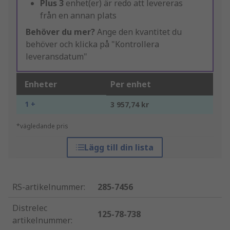
Plus
3
enhet(er) är redo att levereras
från en annan plats
Behöver du mer?
Ange den kvantitet du
behöver och klicka på "Kontrollera
leveransdatum"
Enheter
Per enhet
1 +
3 957,74 kr
*vägledande pris
Lägg till din lista
RS-artikelnummer
:
285-7456
Distrelec
125-78-738
artikelnummer
: