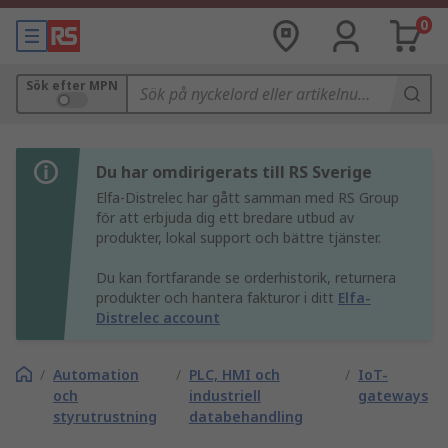
0
Sök efter MPN
Du har omdirigerats till RS Sverige
Elfa-Distrelec har gått samman med RS Group
för att erbjuda dig ett bredare utbud av
produkter, lokal support och bättre tjänster.
Du kan fortfarande se orderhistorik, returnera
produkter och hantera fakturor i ditt
Elfa-
Distrelec account
/
Automation
/
PLC, HMI och
/
IoT-
och
industriell
gateways
styrutrustning
databehandling