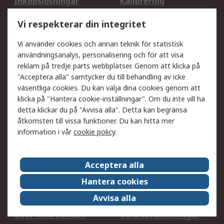
Inköpslösningar
Kalibrering
Utökat sortiment
Oljetestning och analys
Vi respekterar din integritet
DesignSpark
Teknisk Support
Ditt lokala säljteam
Exportlösningar
Vi använder cookies och annan teknik för statistisk
användningsanalys, personalisering och för att visa
reklam på tredje parts webbplatser. Genom att klicka på
Support
"Acceptera alla" samtycker du till behandling av icke
Få hjälp
Retur av varor
väsentliga cookies. Du kan välja dina cookies genom att
klicka på "Hantera cookie-inställningar". Om du inte vill ha
Leverans
Spåra din order
detta klickar du på "Avvisa alla". Detta kan begränsa
Begär en fakturakopi
Fördelar med RS-konto
åtkomsten till vissa funktioner. Du kan hitta mer
Betalningsalternativ
Okdo
information i vår
cookie policy
.
Om RS
Acceptera alla
Om RS
Försäljningsvillkor
Hantera cookies
Det juridiska
Press Centre
Avvisa alla
Jobba hos RS
ESG
Över hela världen
Våra certificeringar