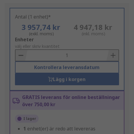
Antal (1 enhet)*
3 957,74 kr
4 947,18 kr
(exkl. moms)
(inkl. moms)
Add
Enheter
to
välj eller skriv kvantitet
Basket
Kontrollera leveransdatum
Lägg i korgen
GRATIS leverans för online beställningar
över 750,00 kr
I lager
1
enhet(er) är redo att levereras