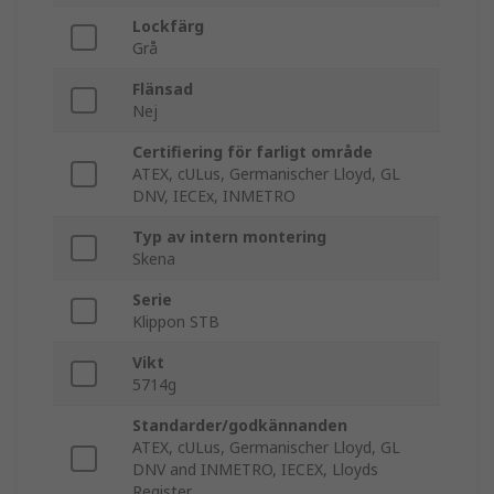
Lockfärg
Grå
Flänsad
Nej
Certifiering för farligt område
ATEX, cULus, Germanischer Lloyd, GL
DNV, IECEx, INMETRO
Typ av intern montering
Skena
Serie
Klippon STB
Vikt
5714g
Standarder/godkännanden
ATEX, cULus, Germanischer Lloyd, GL
DNV and INMETRO, IECEX, Lloyds
Register