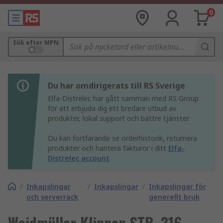
0
Sök efter MPN
Du har omdirigerats till RS Sverige
Elfa-Distrelec har gått samman med RS Group
för att erbjuda dig ett bredare utbud av
produkter, lokal support och bättre tjänster.
Du kan fortfarande se orderhistorik, returnera
produkter och hantera fakturor i ditt
Elfa-
Distrelec account
/
Inkapslingar
/
Inkapslingar
/
Inkapslingar för
och serverrack
generellt bruk
Weidmüller Klippon STB, 316