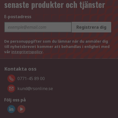
senaste produkter och tjänster
E-postadress
Registrera dig
De personuppgifter som du lämnar när du anmäler dig
till nyhetsbrevet kommer att behandlas i enlighet med
vår
integritetspolicy
.
Kontakta oss
0771-45 89 00
kund@rsonline.se
Följ oss på