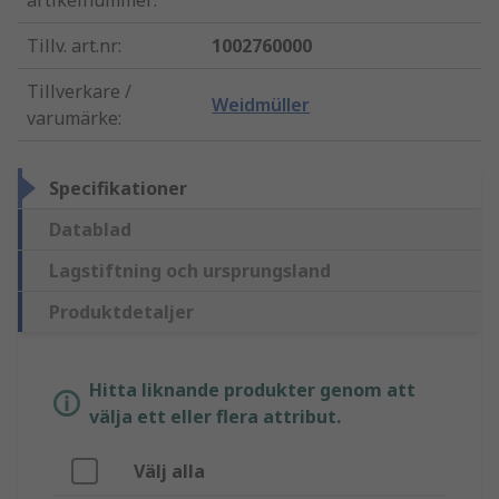
artikelnummer
:
Tillv. art.nr
:
1002760000
Tillverkare /
Weidmüller
varumärke
:
Specifikationer
Datablad
Lagstiftning och ursprungsland
Produktdetaljer
Hitta liknande produkter genom att
välja ett eller flera attribut.
Välj alla