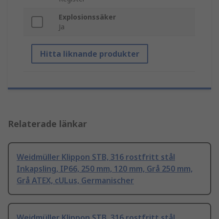
Explosionssäker
Ja
Hitta liknande produkter
Relaterade länkar
Weidmüller Klippon STB, 316 rostfritt stål
Inkapsling, IP66, 250 mm, 120 mm, Grå 250 mm,
Grå ATEX, cULus, Germanischer
Weidmüller Klippon STB, 316 rostfritt stål