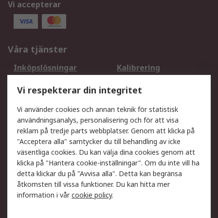
Vi accepterar
Våra tjänster
Inköpslösningar
Kalibrering
Utökat sortiment
Oljetestning och analys
Vi respekterar din integritet
DesignSpark
Teknisk Support
Ditt lokala säljteam
Exportlösningar
Vi använder cookies och annan teknik för statistisk
användningsanalys, personalisering och för att visa
reklam på tredje parts webbplatser. Genom att klicka på
Support
"Acceptera alla" samtycker du till behandling av icke
Få hjälp
Retur av varor
väsentliga cookies. Du kan välja dina cookies genom att
klicka på "Hantera cookie-inställningar". Om du inte vill ha
Leverans
Spåra din order
detta klickar du på "Avvisa alla". Detta kan begränsa
Begär en fakturakopi
Fördelar med RS-konto
åtkomsten till vissa funktioner. Du kan hitta mer
Betalningsalternativ
Okdo
information i vår
cookie policy
.
Om RS