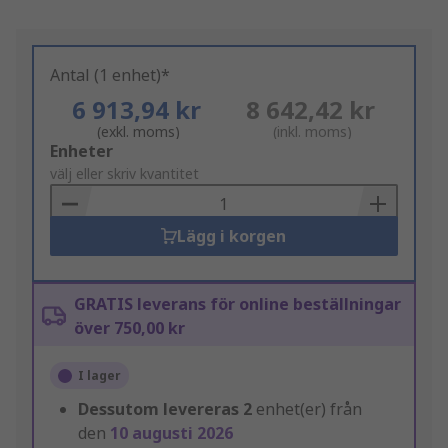
Antal (1 enhet)*
6 913,94 kr
8 642,42 kr
(exkl. moms)
(inkl. moms)
Add
Enheter
to
välj eller skriv kvantitet
Basket
Lägg i korgen
GRATIS leverans för online beställningar
över 750,00 kr
I lager
Dessutom levereras
2
enhet(er) från
den
10 augusti 2026