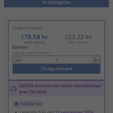
Se kategorien
Antal (1 enhet)*
178,58 kr
223,22 kr
(exkl. moms)
(inkl. moms)
Add
Enheter
to
välj eller skriv kvantitet
Basket
Lägg i korgen
GRATIS leverans för online beställningar
över 750,00 kr
Tillfälligt slut
Leverans från den
11 september 2026