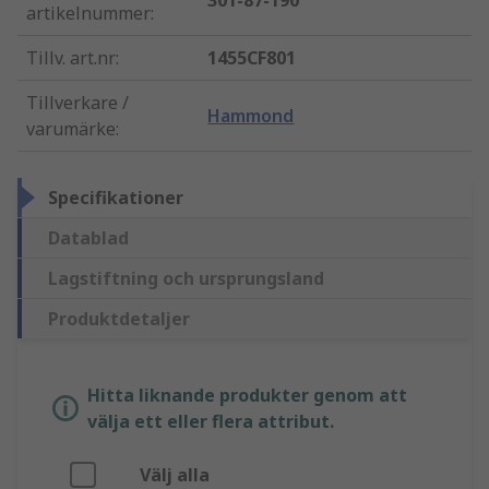
301-87-190
artikelnummer
:
Tillv. art.nr
:
1455CF801
Tillverkare /
Hammond
varumärke
:
Specifikationer
Datablad
Lagstiftning och ursprungsland
Produktdetaljer
Hitta liknande produkter genom att
välja ett eller flera attribut.
Välj alla