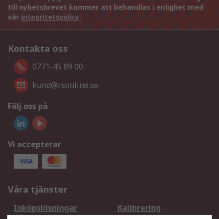
till nyhetsbrevet kommer att behandlas i enlighet med
vår
integritetspolicy
.
Kontakta oss
0771-45 89 00
kund@rsonline.se
Följ oss på
Vi accepterar
Våra tjänster
Inköpslösningar
Kalibrering