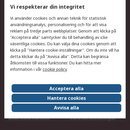
Utökat sortiment
Oljetestning och analys
Vi respekterar din integritet
DesignSpark
Teknisk Support
Ditt lokala säljteam
Exportlösningar
Vi använder cookies och annan teknik för statistisk
användningsanalys, personalisering och för att visa
reklam på tredje parts webbplatser. Genom att klicka på
Support
"Acceptera alla" samtycker du till behandling av icke
Få hjälp
Retur av varor
väsentliga cookies. Du kan välja dina cookies genom att
klicka på "Hantera cookie-inställningar". Om du inte vill ha
Leverans
Spåra din order
detta klickar du på "Avvisa alla". Detta kan begränsa
Begär en fakturakopi
Fördelar med RS-konto
åtkomsten till vissa funktioner. Du kan hitta mer
Betalningsalternativ
Okdo
information i vår
cookie policy
.
Om RS
Acceptera alla
Om RS
Försäljningsvillkor
Hantera cookies
Det juridiska
Press Centre
Avvisa alla
Jobba hos RS
ESG
Över hela världen
Våra certificeringar