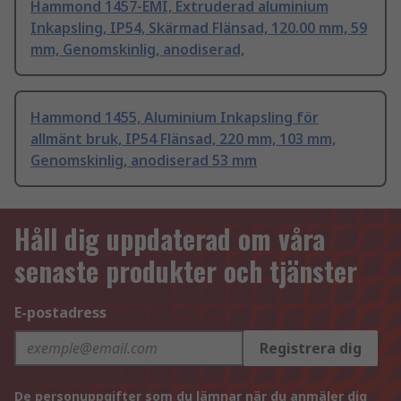
Hammond 1457-EMI, Extruderad aluminium
Inkapsling, IP54, Skärmad Flänsad, 120.00 mm, 59
mm, Genomskinlig, anodiserad,
Hammond 1455, Aluminium Inkapsling för
allmänt bruk, IP54 Flänsad, 220 mm, 103 mm,
Genomskinlig, anodiserad 53 mm
Håll dig uppdaterad om våra
senaste produkter och tjänster
E-postadress
Registrera dig
De personuppgifter som du lämnar när du anmäler dig