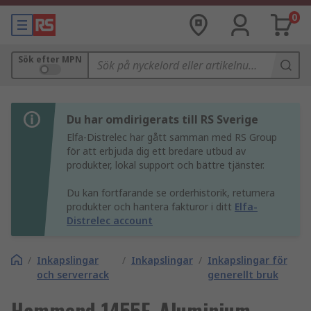
0
Sök efter MPN
Du har omdirigerats till RS Sverige
Elfa-Distrelec har gått samman med RS Group
för att erbjuda dig ett bredare utbud av
produkter, lokal support och bättre tjänster.
Du kan fortfarande se orderhistorik, returnera
produkter och hantera fakturor i ditt
Elfa-
Distrelec account
/
Inkapslingar
/
Inkapslingar
/
Inkapslingar för
och serverrack
generellt bruk
Hammond 1455F, Aluminium