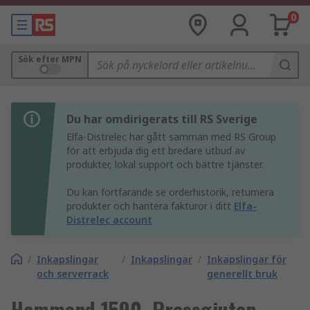
0
Sök efter MPN
Du har omdirigerats till RS Sverige
Elfa-Distrelec har gått samman med RS Group
för att erbjuda dig ett bredare utbud av
produkter, lokal support och bättre tjänster.
Du kan fortfarande se orderhistorik, returnera
produkter och hantera fakturor i ditt
Elfa-
Distrelec account
/
Inkapslingar
/
Inkapslingar
/
Inkapslingar för
och serverrack
generellt bruk
Hammond 1590, Pressgjuten