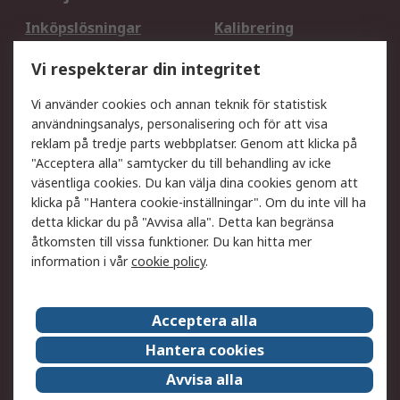
Inköpslösningar
Kalibrering
Utökat sortiment
Oljetestning och analys
Vi respekterar din integritet
DesignSpark
Teknisk Support
Ditt lokala säljteam
Exportlösningar
Vi använder cookies och annan teknik för statistisk
användningsanalys, personalisering och för att visa
reklam på tredje parts webbplatser. Genom att klicka på
Support
"Acceptera alla" samtycker du till behandling av icke
Få hjälp
Retur av varor
väsentliga cookies. Du kan välja dina cookies genom att
klicka på "Hantera cookie-inställningar". Om du inte vill ha
Leverans
Spåra din order
detta klickar du på "Avvisa alla". Detta kan begränsa
Begär en fakturakopi
Fördelar med RS-konto
åtkomsten till vissa funktioner. Du kan hitta mer
Betalningsalternativ
Okdo
information i vår
cookie policy
.
Om RS
Acceptera alla
Om RS
Försäljningsvillkor
Hantera cookies
Det juridiska
Press Centre
Avvisa alla
Jobba hos RS
ESG