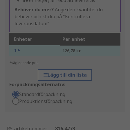
39
enhet(er) är redo att levereras
Behöver du mer?
Ange den kvantitet du
behöver och klicka på "Kontrollera
leveransdatum"
Enheter
Per enhet
1 +
126,78 kr
*vägledande pris
Lägg till din lista
Förpackningsalternativ:
Standardförpackning
Produktionsförpackning
RS-artikelnummer
:
816-4773