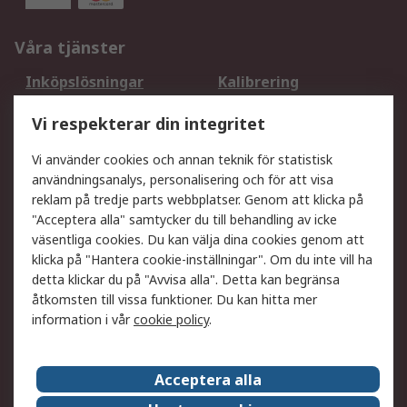
Våra tjänster
Inköpslösningar
Kalibrering
Utökat sortiment
Oljetestning och analys
Vi respekterar din integritet
DesignSpark
Teknisk Support
Ditt lokala säljteam
Exportlösningar
Vi använder cookies och annan teknik för statistisk
användningsanalys, personalisering och för att visa
reklam på tredje parts webbplatser. Genom att klicka på
Support
"Acceptera alla" samtycker du till behandling av icke
Få hjälp
Retur av varor
väsentliga cookies. Du kan välja dina cookies genom att
klicka på "Hantera cookie-inställningar". Om du inte vill ha
Leverans
Spåra din order
detta klickar du på "Avvisa alla". Detta kan begränsa
Begär en fakturakopi
Fördelar med RS-konto
åtkomsten till vissa funktioner. Du kan hitta mer
Betalningsalternativ
Okdo
information i vår
cookie policy
.
Om RS
Acceptera alla
Om RS
Försäljningsvillkor