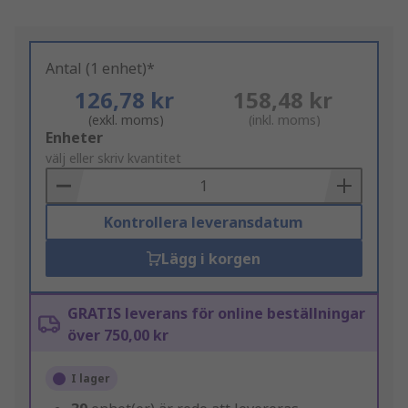
Antal (1 enhet)*
126,78 kr
158,48 kr
(exkl. moms)
(inkl. moms)
Add
Enheter
to
välj eller skriv kvantitet
Basket
Kontrollera leveransdatum
Lägg i korgen
GRATIS leverans för online beställningar
över 750,00 kr
I lager