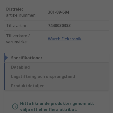
Distrelec
301-89-684
artikelnummer
:
Tillv. art.nr
:
7448030333
Tillverkare /
Wurth Elektronik
varumärke
:
Specifikationer
Datablad
Lagstiftning och ursprungsland
Produktdetaljer
Hitta liknande produkter genom att
välja ett eller flera attribut.