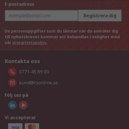
E-postadress
Registrera dig
De personuppgifter som du lämnar när du anmäler dig
till nyhetsbrevet kommer att behandlas i enlighet med
vår
integritetspolicy
.
Kontakta oss
0771-45 89 00
kund@rsonline.se
Följ oss på
Vi accepterar