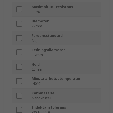
Maximalt DC-resistans
90mΩ
Diameter
22mm
Fordonsstandard
Nej
Ledningsdiameter
0.7mm
Höjd
25mm
Minsta arbetsstemperatur
-40°C
Kärnmaterial
Nanokristall
Induktanstolerans
-30 to 50 %