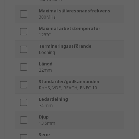
Maximal självresonansfrekvens
300MHz
Maximal arbetstemperatur
125°C
Termineringsutförande
Lödning
Längd
22mm
Standarder/godkännanden
RoHS, VDE, REACH, ENEC 10
Ledardelning
7.5mm
Djup
13.5mm
Serie