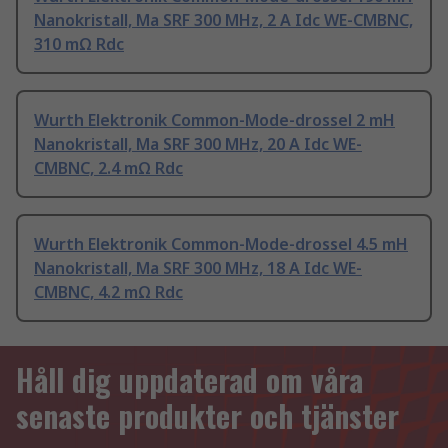
Nanokristall, Ma SRF 300 MHz, 2 A Idc WE-CMBNC,
310 mΩ Rdc
Wurth Elektronik Common-Mode-drossel 2 mH
Nanokristall, Ma SRF 300 MHz, 20 A Idc WE-
CMBNC, 2.4 mΩ Rdc
Wurth Elektronik Common-Mode-drossel 4.5 mH
Nanokristall, Ma SRF 300 MHz, 18 A Idc WE-
CMBNC, 4.2 mΩ Rdc
Håll dig uppdaterad om våra
senaste produkter och tjänster