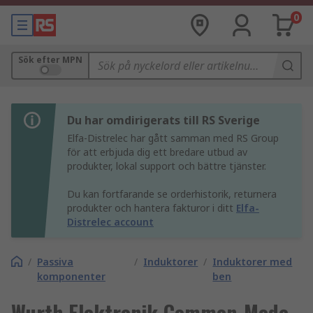
0
Sök efter MPN
Du har omdirigerats till RS Sverige
Elfa-Distrelec har gått samman med RS Group
för att erbjuda dig ett bredare utbud av
produkter, lokal support och bättre tjänster.
Du kan fortfarande se orderhistorik, returnera
produkter och hantera fakturor i ditt
Elfa-
Distrelec account
/
Passiva
/
Induktorer
/
Induktorer med
komponenter
ben
Wurth Elektronik Common-Mode-