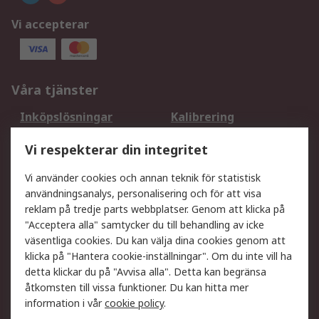
Vi accepterar
Våra tjänster
Inköpslösningar
Kalibrering
Utökat sortiment
Oljetestning och analys
Vi respekterar din integritet
DesignSpark
Teknisk Support
Ditt lokala säljteam
Exportlösningar
Vi använder cookies och annan teknik för statistisk
användningsanalys, personalisering och för att visa
reklam på tredje parts webbplatser. Genom att klicka på
Support
"Acceptera alla" samtycker du till behandling av icke
Få hjälp
Retur av varor
väsentliga cookies. Du kan välja dina cookies genom att
klicka på "Hantera cookie-inställningar". Om du inte vill ha
Leverans
Spåra din order
detta klickar du på "Avvisa alla". Detta kan begränsa
Begär en fakturakopi
Fördelar med RS-konto
åtkomsten till vissa funktioner. Du kan hitta mer
Betalningsalternativ
Okdo
information i vår
cookie policy
.