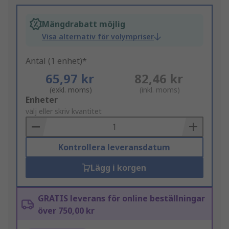
Mängdrabatt möjlig
Visa alternativ för volympriser
Antal (1 enhet)*
65,97 kr
82,46 kr
(exkl. moms)
(inkl. moms)
Add
Enheter
to
välj eller skriv kvantitet
Basket
Kontrollera leveransdatum
Lägg i korgen
GRATIS leverans för online beställningar
över 750,00 kr