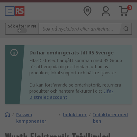
0
Sök efter MPN
Du har omdirigerats till RS Sverige
Elfa-Distrelec har gått samman med RS Group
för att erbjuda dig ett bredare utbud av
produkter, lokal support och bättre tjänster.
Du kan fortfarande se orderhistorik, returnera
produkter och hantera fakturor i ditt
Elfa-
Distrelec account
/
Passiva
/
Induktorer
/
Induktorer med
komponenter
ben
Wurth Elektronik Trådlindad