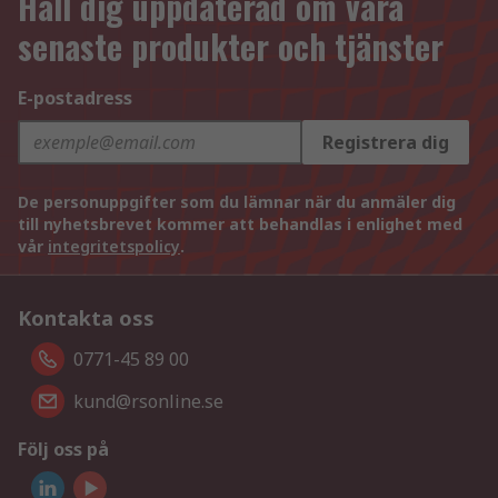
Håll dig uppdaterad om våra
senaste produkter och tjänster
E-postadress
Registrera dig
De personuppgifter som du lämnar när du anmäler dig
till nyhetsbrevet kommer att behandlas i enlighet med
vår
integritetspolicy
.
Kontakta oss
0771-45 89 00
kund@rsonline.se
Följ oss på