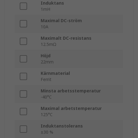
Induktans
1mH
Maximal DC-ström
10A
Maximalt DC-resistans
12.5mΩ
Höjd
22mm
Kärnmaterial
Ferrit
Minsta arbetsstemperatur
-40°C
Maximal arbetstemperatur
125°C
Induktanstolerans
±30 %