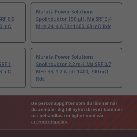
Murata Power Solutions
RF 0.5
Spolinduktor 150 μH, Ma SRF 3.4
30 mΩ
MHz 24, 4 A Idc 1400, 69 mΩ Rdc
Murata Power Solutions
SRF 1
Spolinduktor 2.2 mH, Ma SRF 0.7
73 mΩ
MHz 33, 1.2 A Idc 1400, 700 mΩ
Rdc
De personuppgifter som du lämnar när
du anmäler dig till nyhetsbrevet kommer
att behandlas i enlighet med vår
integritetspolicy
.