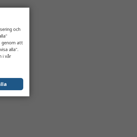
isering och
lla"
es genom att
isa alla".
 i vår
lla