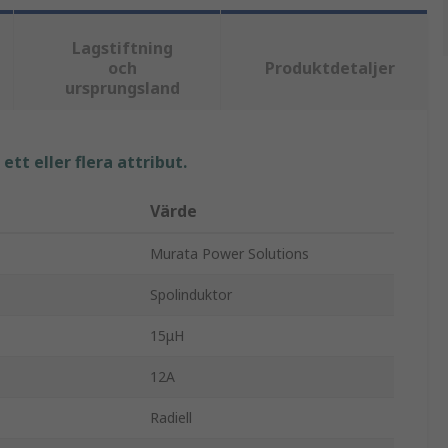
Lagstiftning
och
Produktdetaljer
ursprungsland
tt eller flera attribut.
Värde
Murata Power Solutions
Spolinduktor
15μH
12A
Radiell