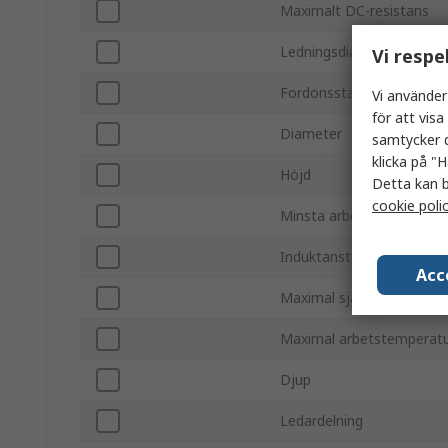
Maximalt DC-resistans
Ledningsdiameter
Vi respe
Fordonsstandard
Vi använder
för att vis
Diameter
samtycker d
klicka på "H
Höjd
Detta kan b
cookie poli
Minsta arbetsstemperatu
Induktanstolerans
Acc
Maximal självresonansfre
Maximal arbetstemperat
Djup
Ledardelning