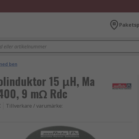
Paketsp
med ben
olinduktor 15 μH, Ma
 1400, 9 mΩ Rdc
C
Tillverkare / varumärke
: