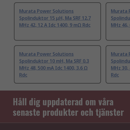
Murata Power Solutions
Murata 
Spolinduktor 15 μH, Ma SRF 12.7
Spolindu
MHz 42, 12 A Idc 1400, 9 mΩ Rdc
MHz 46, 
Murata Power Solutions
Murata 
Spolinduktor 10 mH, Ma SRF 0.3
Spolindu
MHz 48, 500 mA Idc 1400, 3.6 Ω
MHz 30, 
Rdc
Rdc
Håll dig uppdaterad om våra
senaste produkter och tjänster