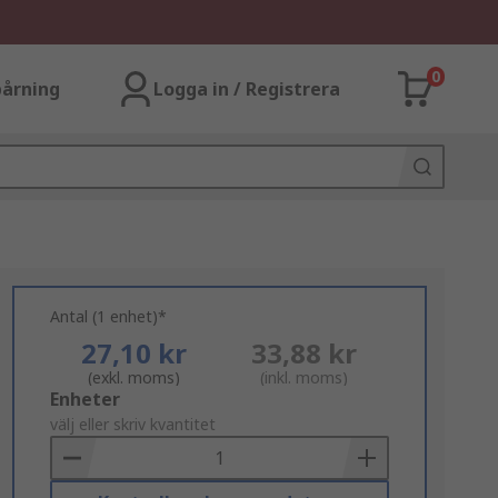
0
årning
Logga in / Registrera
Antal (1 enhet)*
27,10 kr
33,88 kr
(exkl. moms)
(inkl. moms)
Add
Enheter
to
välj eller skriv kvantitet
Basket