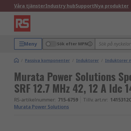
Våra tjänster
Industry hub
Support
Nya produkter
Meny
Sök efter MPN
/
Passiva komponenter
/
Induktorer
/
Induktorer 
Murata Power Solutions Sp
SRF 12.7 MHz 42, 12 A Idc
RS-artikelnummer
:
715-6759
Tillv. art.nr
:
1415312
Murata Power Solutions