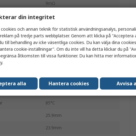
9mΩ
1.3mm
kterar din integritet
Nej
 cookies och annan teknik för statistisk användningsanalys, personal
a reklam på tredje parts webbplatser. Genom att klicka på "Acceptera a
24.4mm
u till behandling av icke väsentliga cookies. Du kan välja dina cooki
antera cookie-inställningar". Om du inte vill ha detta klickar du på "Avv
15.5mm
egränsa åtkomsten till vissa funktioner. Du kan hitta mer information
cy
.
r
-40°C
±15 %
eptera alla
Hantera cookies
Avvisa a
kvens
12.7MHz
ur
85°C
25.9mm
23.9mm