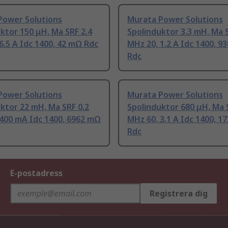
Power Solutions
Murata Power Solutions
ktor 150 μH, Ma SRF 2.4
Spolinduktor 3.3 mH, Ma S
6.5 A Idc 1400, 42 mΩ Rdc
MHz 20, 1.2 A Idc 1400, 9
Rdc
Power Solutions
Murata Power Solutions
ktor 22 mH, Ma SRF 0.2
Spolinduktor 680 μH, Ma 
400 mA Idc 1400, 6962 mΩ
MHz 60, 3.1 A Idc 1400, 1
Rdc
E-postadress
Registrera dig