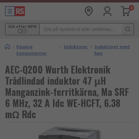
0
Sök efter MPN
/
Passiva
/
Induktorer
/
Induktorer med
komponenter
ben
AEC-Q200 Wurth Elektronik
Trådlindad induktor 47 μH
Manganzink-ferritkärna, Ma SRF
6 MHz, 32 A Idc WE-HCFT, 6.38
mΩ Rdc