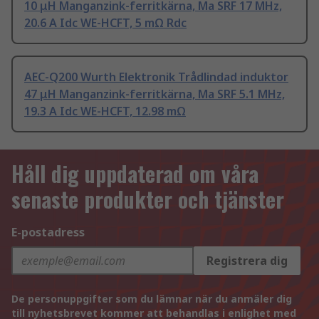
10 μH Manganzink-ferritkärna, Ma SRF 17 MHz,
20.6 A Idc WE-HCFT, 5 mΩ Rdc
AEC-Q200 Wurth Elektronik Trådlindad induktor
47 μH Manganzink-ferritkärna, Ma SRF 5.1 MHz,
19.3 A Idc WE-HCFT, 12.98 mΩ
Håll dig uppdaterad om våra
senaste produkter och tjänster
E-postadress
Registrera dig
De personuppgifter som du lämnar när du anmäler dig
till nyhetsbrevet kommer att behandlas i enlighet med