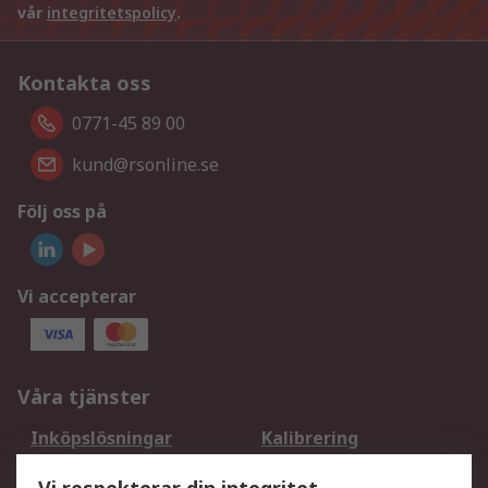
vår
integritetspolicy
.
Kontakta oss
0771-45 89 00
kund@rsonline.se
Följ oss på
Vi accepterar
Våra tjänster
Inköpslösningar
Kalibrering
Utökat sortiment
Oljetestning och analys