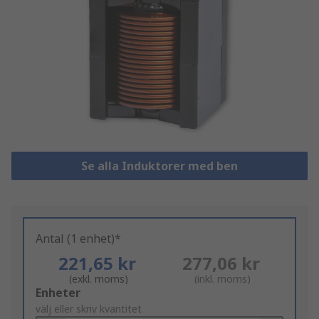
Se alla Induktorer med ben
Antal (1 enhet)*
221,65 kr
277,06 kr
(exkl. moms)
(inkl. moms)
Add
Enheter
to
välj eller skriv kvantitet