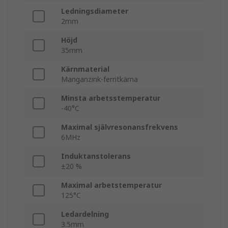
Ledningsdiameter
2mm
Höjd
35mm
Kärnmaterial
Manganzink-ferritkärna
Minsta arbetsstemperatur
-40°C
Maximal självresonansfrekvens
6MHz
Induktanstolerans
±20 %
Maximal arbetstemperatur
125°C
Ledardelning
3.5mm