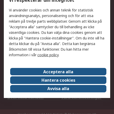
Vi respekterar din integritet
DesignSpark
Teknisk Support
Ditt lokala säljteam
Exportlösningar
Vi använder cookies och annan teknik för statistisk
användningsanalys, personalisering och för att visa
reklam på tredje parts webbplatser. Genom att klicka på
Support
"Acceptera alla" samtycker du till behandling av icke
Få hjälp
Retur av varor
väsentliga cookies. Du kan välja dina cookies genom att
klicka på "Hantera cookie-inställningar". Om du inte vill ha
Leverans
Spåra din order
detta klickar du på "Avvisa alla". Detta kan begränsa
Begär en fakturakopi
Fördelar med RS-konto
åtkomsten till vissa funktioner. Du kan hitta mer
Betalningsalternativ
Okdo
information i vår
cookie policy
.
Om RS
Acceptera alla
Om RS
Försäljningsvillkor
Hantera cookies
Det juridiska
Press Centre
Avvisa alla
Jobba hos RS
ESG
Över hela världen
Våra certificeringar