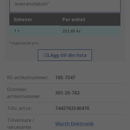
leveransdatum"
Enheter
Per enhet
1 +
221,65 kr
*vägledande pris
Lägg till din lista
RS-artikelnummer
:
185-7347
Distrelec
301-35-763
artikelnummer
:
Tillv. art.nr
:
7443763540470
Tillverkare /
Wurth Elektronik
varumärke
: