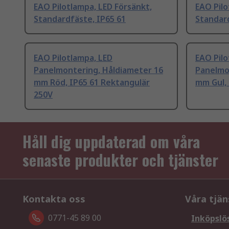
EAO Pilotlampa, LED Försänkt,
EAO Pilo
Standardfäste, IP65 61
Standard
EAO Pilotlampa, LED
EAO Pilo
Panelmontering, Håldiameter 16
Panelmo
mm Röd, IP65 61 Rektangulär
mm Gul, 
250V
Håll dig uppdaterad om våra
senaste produkter och tjänster
Kontakta oss
Våra tjän
0771-45 89 00
Inköpslö