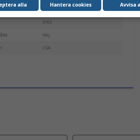
eptera alla
Hantera cookies
Avvisa a
Standard, Försänkt, Block
IP65
råde
Nej
n
CSA