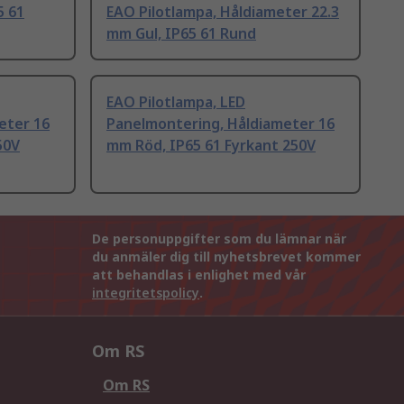
5 61
EAO Pilotlampa, Håldiameter 22.3
mm Gul, IP65 61 Rund
EAO Pilotlampa, LED
eter 16
Panelmontering, Håldiameter 16
50V
mm Röd, IP65 61 Fyrkant 250V
De personuppgifter som du lämnar när
du anmäler dig till nyhetsbrevet kommer
att behandlas i enlighet med vår
integritetspolicy
.
Om RS
Om RS