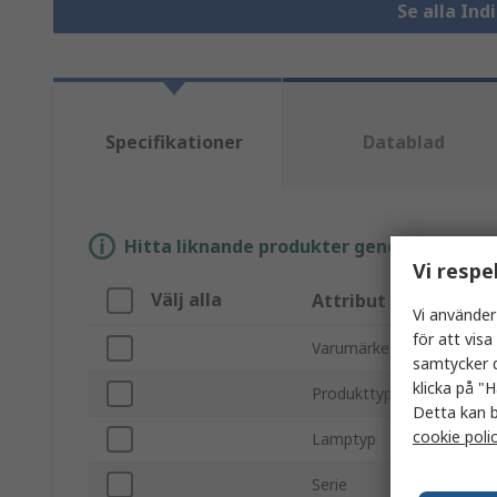
Se alla In
Specifikationer
Datablad
Hitta liknande produkter genom att välja e
Vi respe
Välj alla
Attribut
Vi använder
för att vis
Varumärke
samtycker d
klicka på "H
Produkttyp
Detta kan b
cookie poli
Lamptyp
Serie