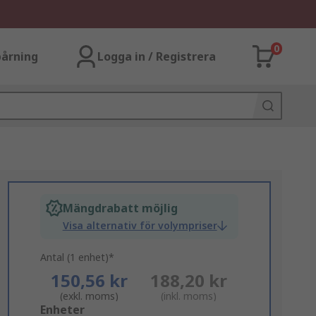
0
årning
Logga in / Registrera
Mängdrabatt möjlig
Visa alternativ för volympriser
Antal (1 enhet)*
150,56 kr
188,20 kr
(exkl. moms)
(inkl. moms)
Add
Enheter