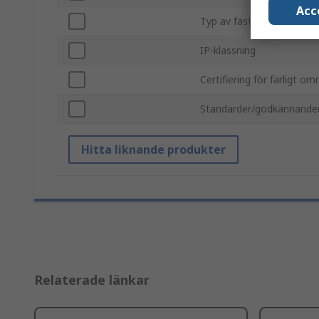
Acc
Typ av fäste
IP-klassning
Certifiering för farligt om
Standarder/godkännande
Hitta liknande produkter
Relaterade länkar