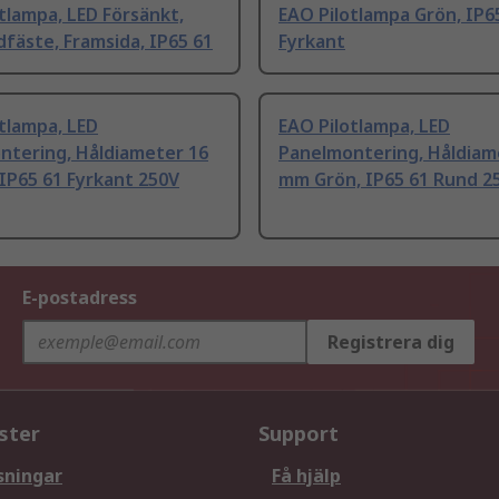
tlampa, LED Försänkt,
EAO Pilotlampa Grön, IP6
fäste, Framsida, IP65 61
Fyrkant
tlampa, LED
EAO Pilotlampa, LED
ntering, Håldiameter 16
Panelmontering, Håldiam
IP65 61 Fyrkant 250V
mm Grön, IP65 61 Rund 2
E-postadress
Registrera dig
ster
Support
sningar
Få hjälp