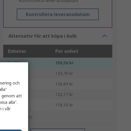
"Kontrollera leveransdatum"
Kontrollera leveransdatum
Alternativ för att köpa i bulk
Enheter
Per enhet
1 - 24
150,56 kr
25 - 99
133,70 kr
isering och
100 - 249
126,69 kr
lla"
250 - 499
122,17 kr
es genom att
isa alla".
500 +
118,10 kr
 i vår
*vägledande pris