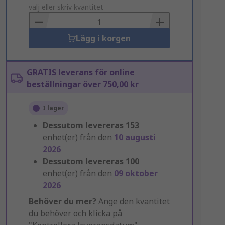
to
välj eller skriv kvantitet
Basket
Lägg i korgen
GRATIS leverans för online
beställningar över 750,00 kr
I lager
Dessutom levereras
153
enhet(er) från den
10 augusti
2026
Dessutom levereras
100
enhet(er) från den
09 oktober
2026
Behöver du mer?
Ange den kvantitet
du behöver och klicka på