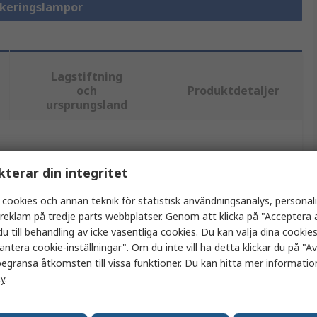
dikeringslampor
Lagstiftning
och
Produktdetaljer
ursprungsland
tt eller flera attribut.
kterar din integritet
Värde
 cookies och annan teknik för statistisk användningsanalys, personal
a reklam på tredje parts webbplatser. Genom att klicka på "Acceptera a
EAO
u till behandling av icke väsentliga cookies. Du kan välja dina cooki
antera cookie-inställningar". Om du inte vill ha detta klickar du på "Avv
Pilotlampa
egränsa åtkomsten till vissa funktioner. Du kan hitta mer information
cy
.
LED
61