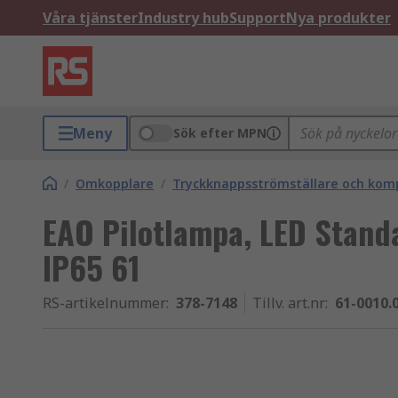
Våra tjänster
Industry hub
Support
Nya produkter
Meny
Sök efter MPN
/
Omkopplare
/
Tryckknappsströmställare och ko
EAO Pilotlampa, LED Standa
IP65 61
RS-artikelnummer
:
378-7148
Tillv. art.nr
:
61-0010.