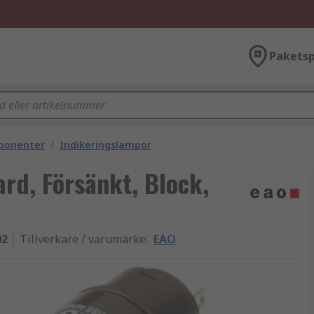
Paketsp
mponenter
/
Indikeringslampor
rd, Försänkt, Block,
02
Tillverkare / varumärke
:
EAO