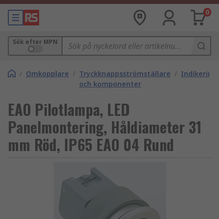
0
Sök efter MPN
/
Omkopplare
/
Tryckknappsströmställare
/
Indikering
och komponenter
EAO Pilotlampa, LED
Panelmontering, Håldiameter 31
mm Röd, IP65 EAO 04 Rund