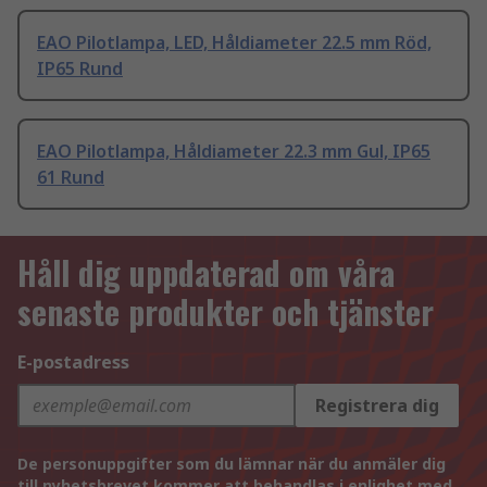
EAO Pilotlampa, LED, Håldiameter 22.5 mm Röd,
IP65 Rund
EAO Pilotlampa, Håldiameter 22.3 mm Gul, IP65
61 Rund
Håll dig uppdaterad om våra
senaste produkter och tjänster
E-postadress
Registrera dig
De personuppgifter som du lämnar när du anmäler dig
till nyhetsbrevet kommer att behandlas i enlighet med