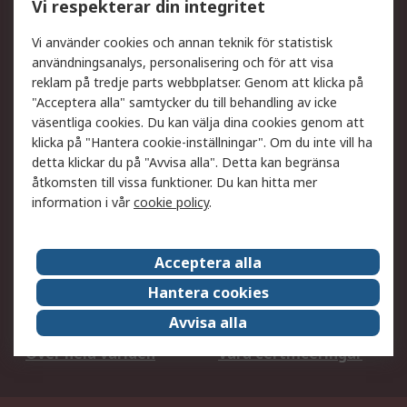
Vi respekterar din integritet
DesignSpark
Teknisk Support
Ditt lokala säljteam
Exportlösningar
Vi använder cookies och annan teknik för statistisk
användningsanalys, personalisering och för att visa
reklam på tredje parts webbplatser. Genom att klicka på
Support
"Acceptera alla" samtycker du till behandling av icke
Få hjälp
Retur av varor
väsentliga cookies. Du kan välja dina cookies genom att
klicka på "Hantera cookie-inställningar". Om du inte vill ha
Leverans
Spåra din order
detta klickar du på "Avvisa alla". Detta kan begränsa
Begär en fakturakopi
Fördelar med RS-konto
åtkomsten till vissa funktioner. Du kan hitta mer
Betalningsalternativ
Okdo
information i vår
cookie policy
.
Om RS
Acceptera alla
Om RS
Försäljningsvillkor
Hantera cookies
Det juridiska
Press Centre
Avvisa alla
Jobba hos RS
ESG
Över hela världen
Våra certificeringar