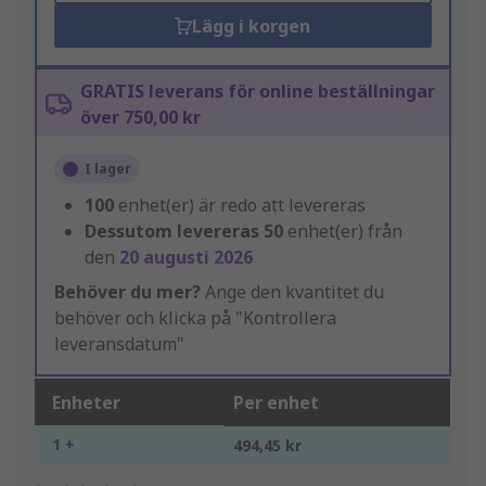
Lägg i korgen
GRATIS leverans för online beställningar
över 750,00 kr
I lager
100
enhet(er) är redo att levereras
Dessutom levereras
50
enhet(er) från
den
20 augusti 2026
Behöver du mer?
Ange den kvantitet du
behöver och klicka på "Kontrollera
leveransdatum"
Enheter
Per enhet
1 +
494,45 kr