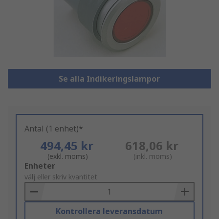
Se alla Indikeringslampor
Antal (1 enhet)*
494,45 kr
618,06 kr
(exkl. moms)
(inkl. moms)
Add
Enheter
to
välj eller skriv kvantitet
Basket
Kontrollera leveransdatum