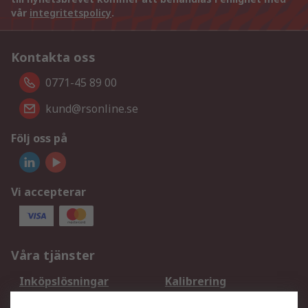
vår
integritetspolicy
.
Kontakta oss
0771-45 89 00
kund@rsonline.se
Följ oss på
Vi accepterar
Våra tjänster
Inköpslösningar
Kalibrering
Utökat sortiment
Oljetestning och analys