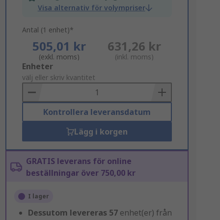
Visa alternativ för volympriser
Antal (1 enhet)*
505,01 kr
631,26 kr
(exkl. moms)
(inkl. moms)
Add
Enheter
to
välj eller skriv kvantitet
Basket
Kontrollera leveransdatum
Lägg i korgen
GRATIS leverans för online
beställningar över 750,00 kr
I lager
Dessutom levereras
57
enhet(er) från