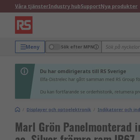
Våra tjänster
Industry hub
Support
Nya produkter
Meny
Sök efter MPN
Du har omdirigerats till RS Sverige
Elfa-Distrelec har gått samman med RS Group för 
Du kan fortfarande se orderhistorik, returnera pr
/
Displayer och optoelektronik
/
Indikatorer och i
Marl Grön Panelmonterad in
ac, Silver främre ram IP67