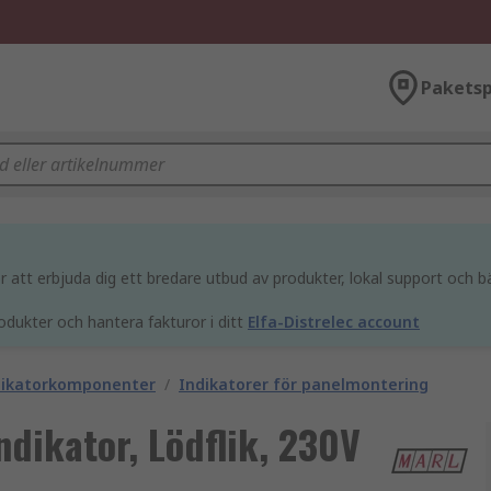
Paketsp
att erbjuda dig ett bredare utbud av produkter, lokal support och bä
odukter och hantera fakturor i ditt
Elfa-Distrelec account
ndikatorkomponenter
/
Indikatorer för panelmontering
dikator, Lödflik, 230V