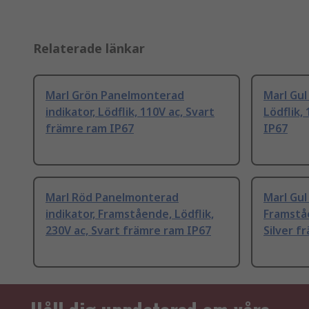
Relaterade länkar
Marl Grön Panelmonterad
Marl Gul
indikator, Lödflik, 110V ac, Svart
Lödflik,
främre ram IP67
IP67
Marl Röd Panelmonterad
Marl Gul
indikator, Framstående, Lödflik,
Framståe
230V ac, Svart främre ram IP67
Silver f