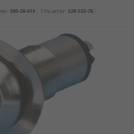
mer
:
300-28-619
Tillv. art.nr
:
528-532-76