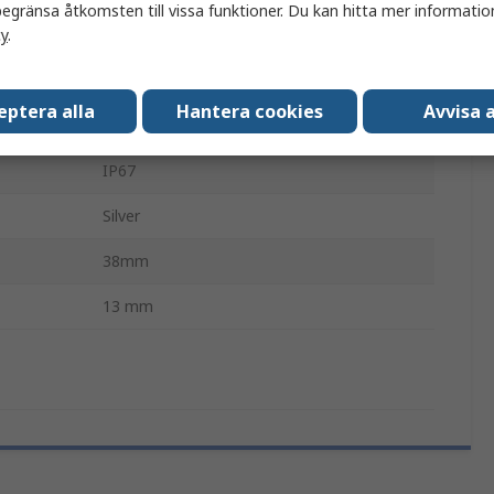
egränsa åtkomsten till vissa funktioner. Du kan hitta mer information
cy
.
230V ac
Grön
eptera alla
Hantera cookies
Avvisa a
Lödflik
IP67
Silver
38mm
13 mm