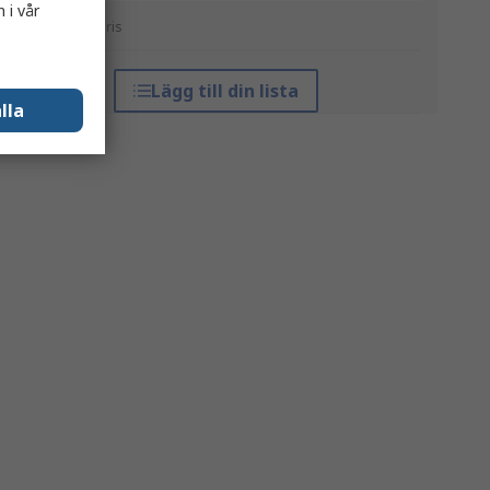
 i vår
*vägledande pris
Lägg till din lista
lla