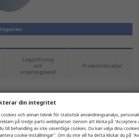
ategorien
Lagstiftning
och
Produktdetaljer
ursprungsland
tt eller flera attribut.
kterar din integritet
Värde
 cookies och annan teknik för statistisk användningsanalys, personal
a reklam på tredje parts webbplatser. Genom att klicka på "Acceptera a
Marl
u till behandling av icke väsentliga cookies. Du kan välja dina cooki
antera cookie-inställningar". Om du inte vill ha detta klickar du på "Avv
Panelmonterad indikator