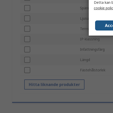
Detta kan b
cookie poli
Spänning
Ljusutgångsfärg
Acc
Termineringstyp
IP-klassning
Infattningsfärg
Längd
Fästehålstorlek
Hitta liknande produkter