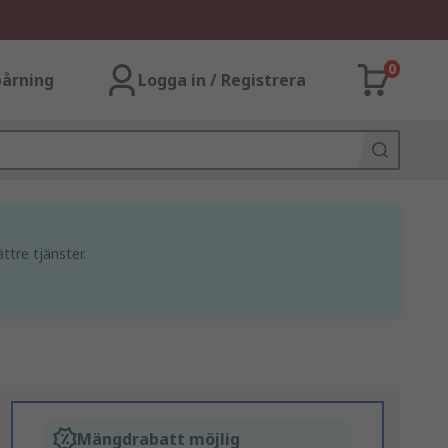
0
årning
Logga in / Registrera
ttre tjänster.
Mängdrabatt möjlig