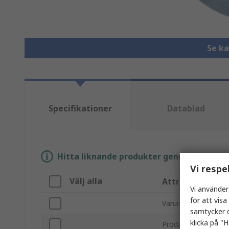
Se k
Specifikationer
Datablad
Hitta liknande produkter genom att välja e
Vi respe
Välj alla
Attribut
Vi använder
för att vis
Varumärke
samtycker d
klicka på "H
Produkttyp