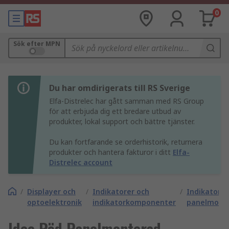
0
Sök efter MPN
Du har omdirigerats till RS Sverige
Elfa-Distrelec har gått samman med RS Group
för att erbjuda dig ett bredare utbud av
produkter, lokal support och bättre tjänster.
Du kan fortfarande se orderhistorik, returnera
produkter och hantera fakturor i ditt
Elfa-
Distrelec account
/
Displayer och
/
Indikatorer och
/
Indikatorer
optoelektronik
indikatorkomponenter
panelmonte
Idec Röd Panelmonterad