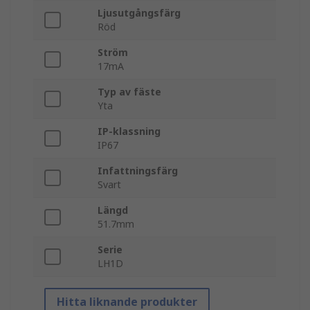
Ljusutgångsfärg
Röd
Ström
17mA
Typ av fäste
Yta
IP-klassning
IP67
Infattningsfärg
Svart
Längd
51.7mm
Serie
LH1D
Hitta liknande produkter