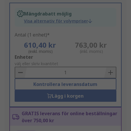
Mängdrabatt möjlig
Visa alternativ för volympriser
Antal (1 enhet)*
610,40 kr
763,00 kr
(exkl. moms)
(inkl. moms)
Add
Enheter
to
välj eller skriv kvantitet
Basket
Kontrollera leveransdatum
Lägg i korgen
GRATIS leverans för online beställningar
över 750,00 kr