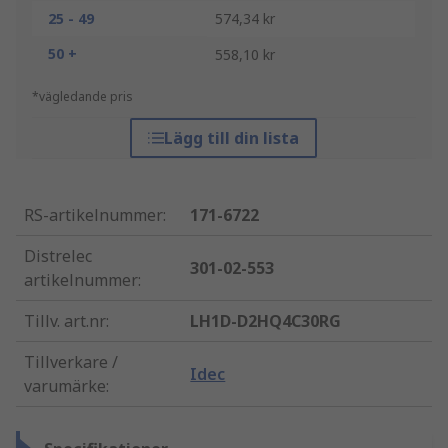
25 - 49
574,34 kr
50 +
558,10 kr
*vägledande pris
Lägg till din lista
RS-artikelnummer
:
171-6722
Distrelec
301-02-553
artikelnummer
:
Tillv. art.nr
:
LH1D-D2HQ4C30RG
Tillverkare /
Idec
varumärke
: