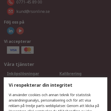
0771-45 89 00
kund@rsonline.se
Följ oss på
Vi accepterar
Våra tjänster
Inköpslösningar
Kalibrering
Utökat sortiment
Oljetestning och analys
Vi respekterar din integritet
DesignSpark
Teknisk Support
Ditt lokala säljteam
Exportlösningar
Vi använder cookies och annan teknik för statistisk
användningsanalys, personalisering och för att visa
reklam på tredje parts webbplatser. Genom att klicka på
Support