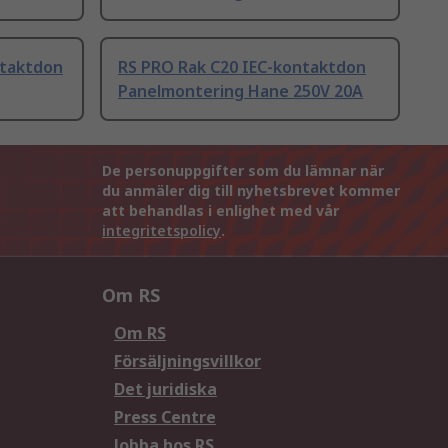
ntaktdon
RS PRO Rak C20 IEC-kontaktdon
Panelmontering Hane 250V 20A
De personuppgifter som du lämnar när
du anmäler dig till nyhetsbrevet kommer
att behandlas i enlighet med vår
integritetspolicy
.
Om RS
Om RS
Försäljningsvillkor
Det juridiska
Press Centre
Jobba hos RS