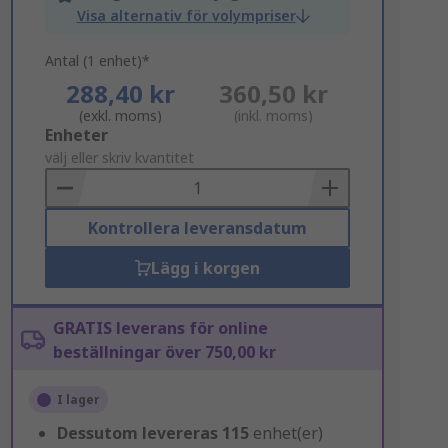
Visa alternativ för volympriser
Antal (1 enhet)*
288,40 kr
360,50 kr
(exkl. moms)
(inkl. moms)
Add
Enheter
to
välj eller skriv kvantitet
Basket
Kontrollera leveransdatum
Lägg i korgen
GRATIS leverans för online
beställningar över 750,00 kr
I lager
Dessutom levereras
115
enhet(er)