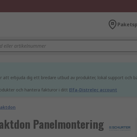
Paketsp
att erbjuda dig ett bredare utbud av produkter, lokal support och bä
odukter och hantera fakturor i ditt
Elfa-Distrelec account
taktdon
taktdon Panelmontering