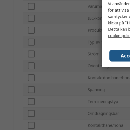
Vi använder
Varumärke
för att vis
samtycker d
IEC-kontakttyp
klicka på "H
Detta kan b
Produkttyp
cookie poli
Typ av fäste
Ström
Acc
Orientering
Kontaktdon hane/hon
Spänning
Termineringstyp
Omdragningsbar
Kontakthane/hona