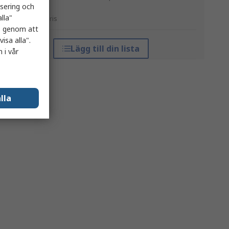
isering och
lla"
*vägledande pris
es genom att
isa alla".
Lägg till din lista
 i vår
lla