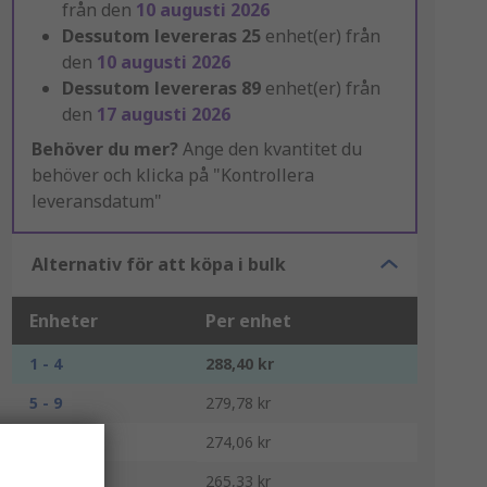
från den
10 augusti 2026
Dessutom levereras
25
enhet(er) från
den
10 augusti 2026
Dessutom levereras
89
enhet(er) från
den
17 augusti 2026
Behöver du mer?
Ange den kvantitet du
behöver och klicka på "Kontrollera
leveransdatum"
Alternativ för att köpa i bulk
Enheter
Per enhet
1 - 4
288,40 kr
5 - 9
279,78 kr
10 - 14
274,06 kr
15 +
265,33 kr