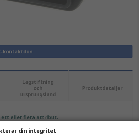
EC-kontaktdon
Lagstiftning
och
Produktdetaljer
ursprungsland
tt eller flera attribut.
kterar din integritet
Värde