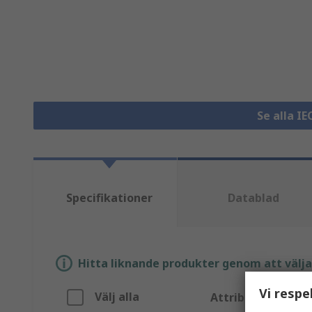
Se alla I
Specifikationer
Datablad
Hitta liknande produkter genom att välja e
Vi respe
Välj alla
Attribut