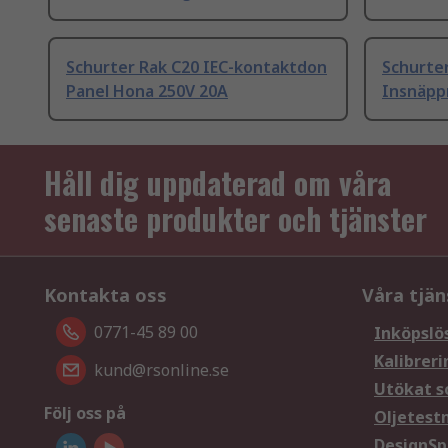
Schurter Rak C20 IEC-kontaktdon
Schurte
Panel Hona 250V 20A
Insnäpp
Håll dig uppdaterad om våra
senaste produkter och tjänster
Kontakta oss
Våra tjän
0771-45 89 00
Inköpslö
Kalibreri
kund@rsonline.se
Utökat s
Följ oss på
Oljetest
DesignSp