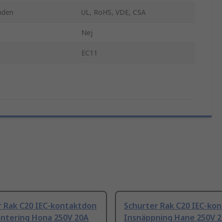
nden
UL, RoHS, VDE, CSA
Nej
EC11
r Rak C20 IEC-kontaktdon
Schurter Rak C20 IEC-ko
ntering Hona 250V 20A
Insnäppning Hane 250V 