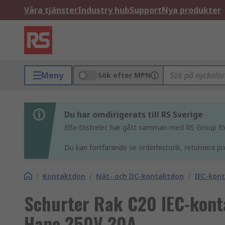
Våra tjänster
Industry hub
Support
Nya produkter
Meny
Sök efter MPN
Du har omdirigerats till RS Sverige
Elfa-Distrelec har gått samman med RS Group för 
Du kan fortfarande se orderhistorik, returnera pr
/
Kontaktdon
/
Nät- och DC-kontaktdon
/
IEC-kon
Schurter Rak C20 IEC-kon
Hane 250V 20A