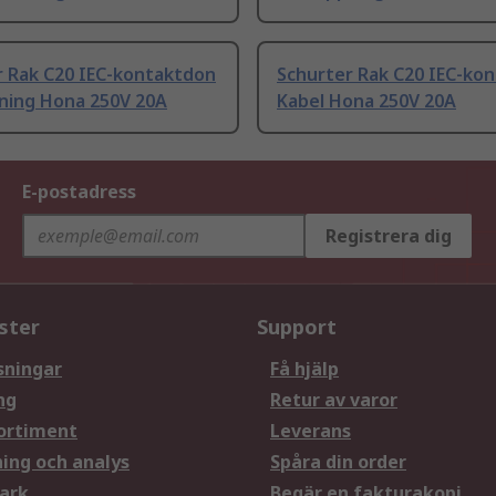
r Rak C20 IEC-kontaktdon
Schurter Rak C20 IEC-ko
ning Hona 250V 20A
Kabel Hona 250V 20A
E-postadress
Registrera dig
ster
Support
sningar
Få hjälp
ng
Retur av varor
ortiment
Leverans
ning och analys
Spåra din order
ark
Begär en fakturakopi