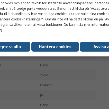
 cookies och annan teknik för statistisk användningsanalys, personal
Schurter
a reklam på tredje parts webbplatser. Genom att klicka på "Acceptera a
u till behandling av icke väsentliga cookies. Du kan välja dina cooki
C20
antera cookie-inställningar". Om du inte vill ha detta klickar du på "Avv
egränsa åtkomsten till vissa funktioner. Du kan hitta mer information
IEC-kontaktdon
cy
.
Panelmontering
20A
eptera alla
Hantera cookies
Avvisa a
Rak
a
Hane
250V
Lödning
Ja
Hane