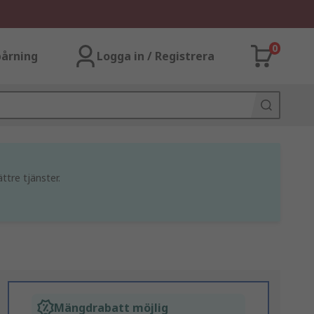
0
årning
Logga in / Registrera
ttre tjänster.
Mängdrabatt möjlig