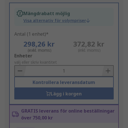
Mängdrabatt möjlig
Visa alternativ för volympriser
Antal (1 enhet)*
298,26 kr
372,82 kr
(exkl. moms)
(inkl. moms)
Add
Enheter
to
välj eller skriv kvantitet
Basket
Kontrollera leveransdatum
Lägg i korgen
GRATIS leverans för online beställningar
över 750,00 kr