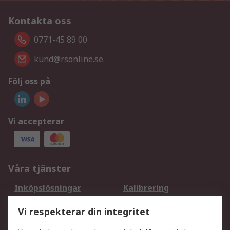
Kontakta oss
0771-45 89 00
kund@rsonline.se
Följ oss på
Vi accepterar
Våra tjänster
Inköpslösningar
Kalibrering
Utökat sortiment
Oljetestning och analys
Vi respekterar din integritet
DesignSpark
Teknisk Support