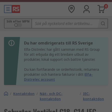
0
Sök efter MPN
Du har omdirigerats till RS Sverige
Elfa-Distrelec har gått samman med RS Group
för att erbjuda dig ett bredare utbud av
produkter, lokal support och bättre tjänster.
Du kan fortfarande se orderhistorik, returnera
produkter och hantera fakturor i ditt
Elfa-
Distrelec account
/
Kontaktdon
/
Nät- och DC-
/
IEC-
kontaktdon
kontaktdon
Schurter Vertikal C18, C14 IEC-