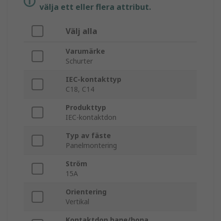
välja ett eller flera attribut.
Välj alla
Varumärke
Schurter
IEC-kontakttyp
C18, C14
Produkttyp
IEC-kontaktdon
Typ av fäste
Panelmontering
Ström
15A
Orientering
Vertikal
Kontaktdon hane/hona