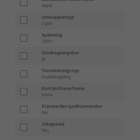
Hane
Omkopplartyp
2 pol
Spänning
250V
Omdragningsbar
Ja
Termineringstyp
Snabbkoppling
Kontakthane/hona
Hona
Standarder/godkännanden
No
Inkapslad
Nej