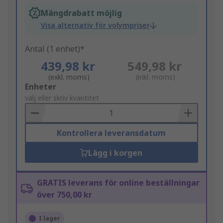
Mängdrabatt möjlig
Visa alternativ för volympriser
Antal (1 enhet)*
439,98 kr
549,98 kr
(exkl. moms)
(inkl. moms)
Add
Enheter
to
välj eller skriv kvantitet
Basket
Kontrollera leveransdatum
Lägg i korgen
GRATIS leverans för online beställningar
över 750,00 kr
I lager