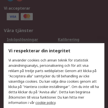
Vi accepterar
Våra tjänster
Inköpslösningar
Kalibrering
Utökat sortiment
Oljetestning och analys
Vi respekterar din integritet
DesignSpark
Teknisk Support
Ditt lokala säljteam
Exportlösningar
Vi använder cookies och annan teknik för statistisk
användningsanalys, personalisering och för att visa
reklam på tredje parts webbplatser. Genom att klicka på
Support
"Acceptera alla" samtycker du till behandling av icke
Få hjälp
Retur av varor
väsentliga cookies. Du kan välja dina cookies genom att
klicka på "Hantera cookie-inställningar". Om du inte vill ha
Leverans
Spåra din order
detta klickar du på "Avvisa alla". Detta kan begränsa
Begär en fakturakopi
Fördelar med RS-konto
åtkomsten till vissa funktioner. Du kan hitta mer
Betalningsalternativ
Okdo
information i vår
cookie policy
.