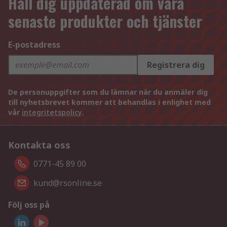
Håll dig uppdaterad om våra
senaste produkter och tjänster
E-postadress
Registrera dig
De personuppgifter som du lämnar när du anmäler dig
till nyhetsbrevet kommer att behandlas i enlighet med
vår
integritetspolicy
.
Kontakta oss
0771-45 89 00
kund@rsonline.se
Följ oss på