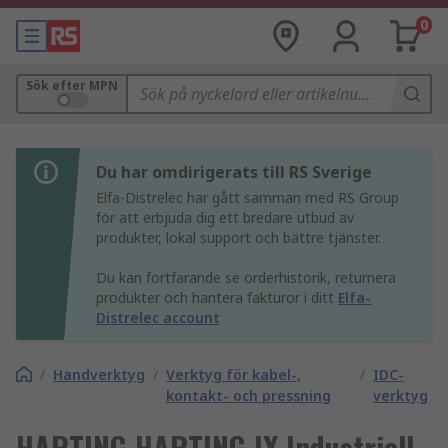
0
Sök efter MPN
Du har omdirigerats till RS Sverige
Elfa-Distrelec har gått samman med RS Group
för att erbjuda dig ett bredare utbud av
produkter, lokal support och bättre tjänster.
Du kan fortfarande se orderhistorik, returnera
produkter och hantera fakturor i ditt
Elfa-
Distrelec account
/
Handverktyg
/
Verktyg för kabel-,
/
IDC-
kontakt- och pressning
verktyg
HARTING HARTING IX Industriell