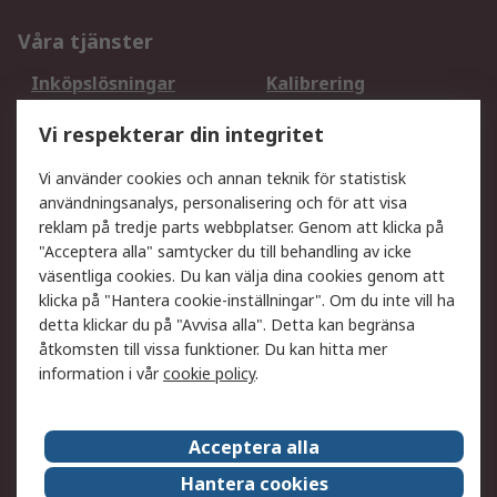
Våra tjänster
Inköpslösningar
Kalibrering
Utökat sortiment
Oljetestning och analys
Vi respekterar din integritet
DesignSpark
Teknisk Support
Ditt lokala säljteam
Exportlösningar
Vi använder cookies och annan teknik för statistisk
användningsanalys, personalisering och för att visa
reklam på tredje parts webbplatser. Genom att klicka på
Support
"Acceptera alla" samtycker du till behandling av icke
Få hjälp
Retur av varor
väsentliga cookies. Du kan välja dina cookies genom att
klicka på "Hantera cookie-inställningar". Om du inte vill ha
Leverans
Spåra din order
detta klickar du på "Avvisa alla". Detta kan begränsa
Begär en fakturakopi
Fördelar med RS-konto
åtkomsten till vissa funktioner. Du kan hitta mer
Betalningsalternativ
Okdo
information i vår
cookie policy
.
Om RS
Acceptera alla
Om RS
Försäljningsvillkor
Hantera cookies
Det juridiska
Press Centre