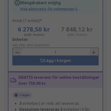
Mängdrabatt möjlig
Visa alternativ för volympriser
Antal (1 enhet)*
6 278,50 kr
7 848,12 kr
(exkl. moms)
(inkl. moms)
Add
Enheter
to
välj eller skriv kvantitet
Basket
Lägg i korgen
GRATIS leverans för online beställningar
över 750,00 kr
I lager
3
enhet(er) är redo att levereras
Dessutom levereras
3
enhet(er) från