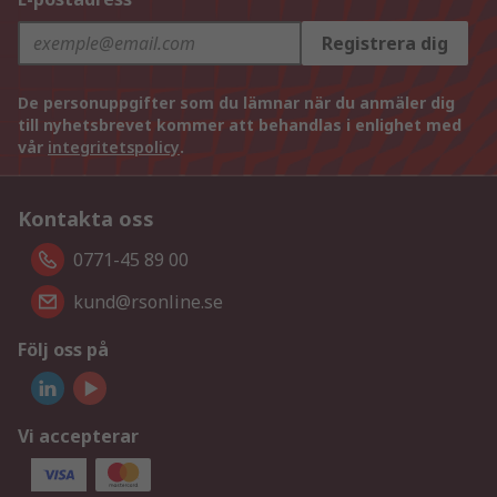
Registrera dig
De personuppgifter som du lämnar när du anmäler dig
till nyhetsbrevet kommer att behandlas i enlighet med
vår
integritetspolicy
.
Kontakta oss
0771-45 89 00
kund@rsonline.se
Följ oss på
Vi accepterar