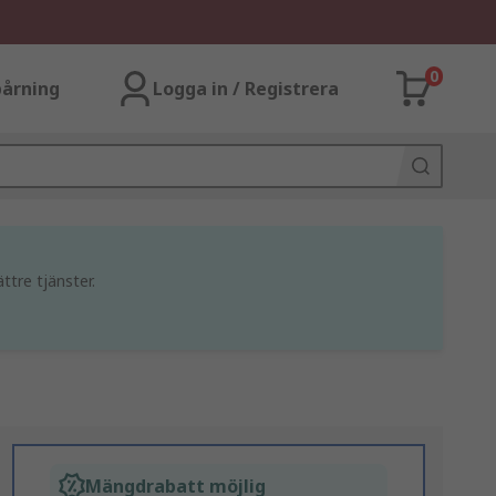
0
årning
Logga in / Registrera
ttre tjänster.
Mängdrabatt möjlig