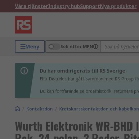
Våra tjänster
Industry hub
Support
Nya produkter
Meny
Sök efter MPN
Du har omdirigerats till RS Sverige
Elfa-Distrelec har gått samman med RS Group för 
Du kan fortfarande se orderhistorik, returnera pr
/
Kontaktdon
/
Kretskortskontaktdon och kabelko
Wurth Elektronik WR-BHD 
Rak, 34-polen, 2 Rader, Pi