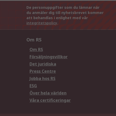
De personuppgifter som du lämnar när
du anmäler dig till nyhetsbrevet kommer
att behandlas i enlighet med vår
integritetspolicy
.
Om RS
Om RS
Försäljningsvillkor
Det juridiska
Press Centre
Jobba hos RS
ESG
Över hela världen
Våra certificeringar