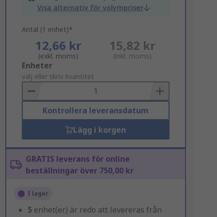
Visa alternativ för volympriser
Antal (1 enhet)*
12,66 kr
15,82 kr
(exkl. moms)
(inkl. moms)
Add
Enheter
to
välj eller skriv kvantitet
Basket
Kontrollera leveransdatum
Lägg i korgen
GRATIS leverans för online
beställningar över 750,00 kr
I lager
5
enhet(er) är redo att levereras från