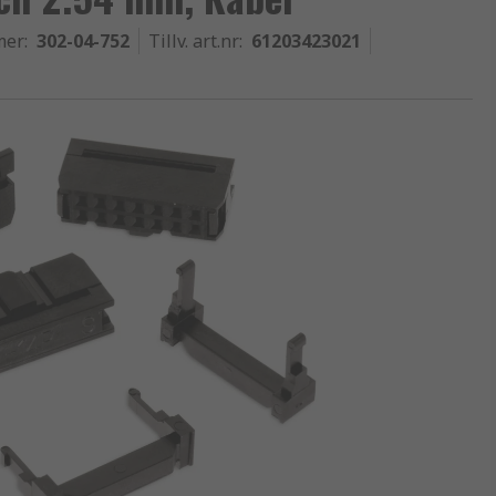
mer
:
302-04-752
Tillv. art.nr
:
61203423021