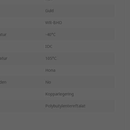
Guld
WR-BHD
atur
-40°C
IDC
atur
105°C
Hona
den
No
Kopparlegering
Polybutylentereftalat