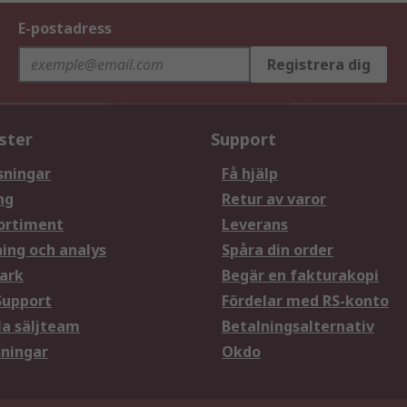
E-postadress
Registrera dig
ster
Support
sningar
Få hjälp
ng
Retur av varor
ortiment
Leverans
ning och analys
Spåra din order
ark
Begär en fakturakopi
Support
Fördelar med RS-konto
la säljteam
Betalningsalternativ
sningar
Okdo