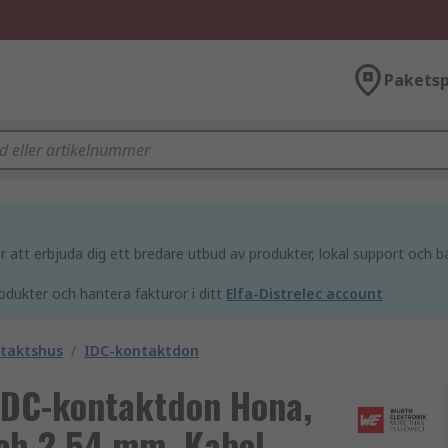
Paketsp
att erbjuda dig ett bredare utbud av produkter, lokal support och bä
odukter och hantera fakturor i ditt
Elfa-Distrelec account
ntaktshus
/
IDC-kontaktdon
IDC-kontaktdon Hona,
tch 2.54 mm, Kabel