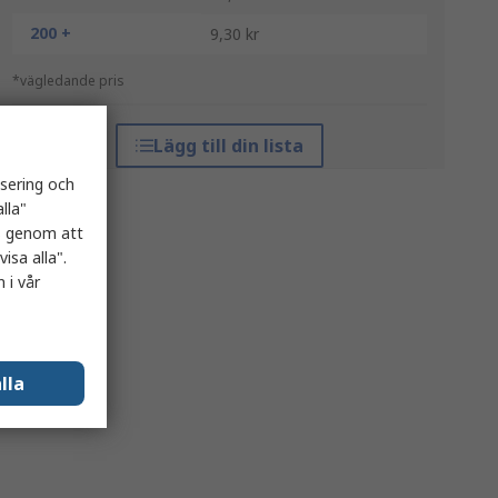
200 +
9,30 kr
*vägledande pris
Lägg till din lista
isering och
lla"
es genom att
isa alla".
 i vår
lla