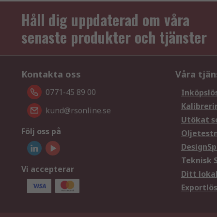
Håll dig uppdaterad om våra
senaste produkter och tjänster
Kontakta oss
Våra tjän
0771-45 89 00
Inköpslö
Kalibreri
kund@rsonline.se
Utökat s
Följ oss på
Oljetest
DesignSp
Teknisk 
Vi accepterar
Ditt loka
Exportlö