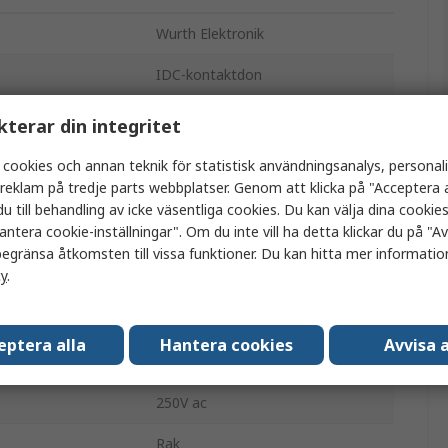
Wurth Elektronik
IDC-kontaktdon
34
kterar din integritet
2
 cookies och annan teknik för statistisk användningsanalys, personal
a reklam på tredje parts webbplatser. Genom att klicka på "Acceptera a
1A
u till behandling av icke väsentliga cookies. Du kan välja dina cooki
antera cookie-inställningar". Om du inte vill ha detta klickar du på "Avv
2.54mm
egränsa åtkomsten till vissa funktioner. Du kan hitta mer information
cy
.
a
Hona
Utan hölje
eptera alla
Hantera cookies
Avvisa a
Kabel
250V ac
Rak