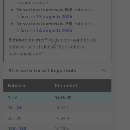
en annan plats
Dessutom levereras
650
enhet(er)
från den
13 augusti 2026
Dessutom levereras
790
enhet(er)
från den
14 augusti 2026
Behöver du mer?
Ange den kvantitet du
behöver och klicka på "Kontrollera
leveransdatum"
Alternativ för att köpa i bulk
Enheter
Per enhet
1 - 9
12,66 kr
10 - 24
11,54 kr
25 - 99
10,64 kr
100 - 199
10,19 kr