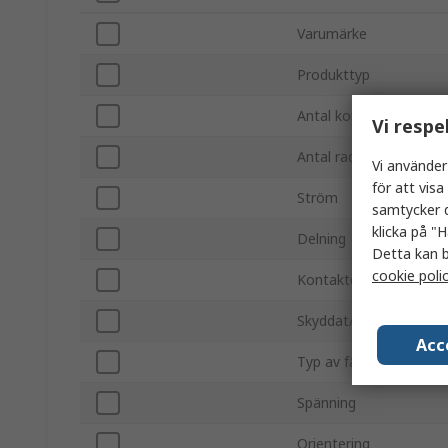
Varumärke
Produkttyp
Antal kontakter
Vi respe
Antal rader
Vi använder
för att vis
Ström
samtycker d
klicka på "H
Delning
Detta kan b
cookie poli
Kontaktdon hane/hon
Skyddat/icke-skyddat
Acc
Typ av fäste
Spänning
Orientering