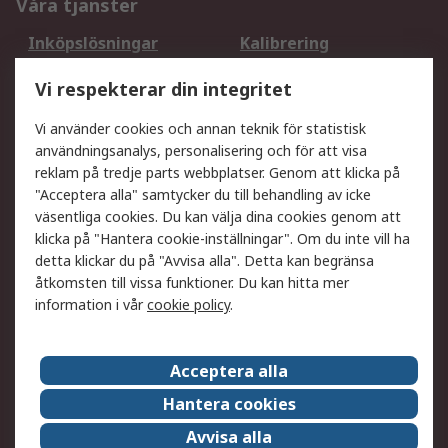
Våra tjänster
Inköpslösningar
Kalibrering
Utökat sortiment
Oljetestning och analys
Vi respekterar din integritet
DesignSpark
Teknisk Support
Ditt lokala säljteam
Exportlösningar
Vi använder cookies och annan teknik för statistisk
användningsanalys, personalisering och för att visa
reklam på tredje parts webbplatser. Genom att klicka på
Support
"Acceptera alla" samtycker du till behandling av icke
Få hjälp
Retur av varor
väsentliga cookies. Du kan välja dina cookies genom att
klicka på "Hantera cookie-inställningar". Om du inte vill ha
Leverans
Spåra din order
detta klickar du på "Avvisa alla". Detta kan begränsa
Begär en fakturakopi
Fördelar med RS-konto
åtkomsten till vissa funktioner. Du kan hitta mer
Betalningsalternativ
Okdo
information i vår
cookie policy
.
Om RS
Acceptera alla
Om RS
Försäljningsvillkor
Hantera cookies
Det juridiska
Press Centre
Avvisa alla
Jobba hos RS
ESG