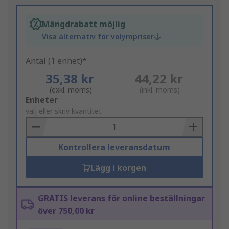
Mängdrabatt möjlig
Visa alternativ för volympriser
Antal (1 enhet)*
35,38 kr
44,22 kr
(exkl. moms)
(inkl. moms)
Add
Enheter
to
välj eller skriv kvantitet
Basket
Kontrollera leveransdatum
Lägg i korgen
GRATIS leverans för online beställningar
över 750,00 kr