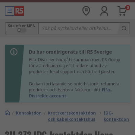
0
Sök efter MPN
Du har omdirigerats till RS Sverige
Elfa-Distrelec har gått samman med RS Group
för att erbjuda dig ett bredare utbud av
produkter, lokal support och bättre tjänster.
Du kan fortfarande se orderhistorik, returnera
produkter och hantera fakturor i ditt
Elfa-
Distrelec account
/
Kontaktdon
/
Kretskortskontaktdon
/
IDC-
och kabelkontaktshus
kontaktdon
3M 373 IDC-kontaktdon Hona,