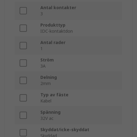
Antal kontakter
3
Produkttyp
IDC-kontaktdon
Antal rader
1
Ström
3A
Delning
2mm
Typ av fäste
Kabel
Spänning
32V ac
Skyddat/icke-skyddat
Skyddad