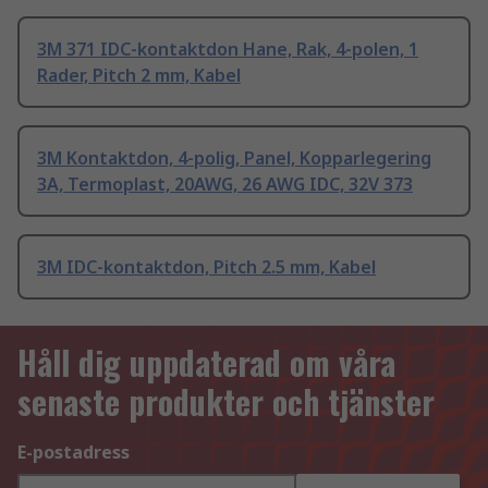
3M 371 IDC-kontaktdon Hane, Rak, 4-polen, 1
Rader, Pitch 2 mm, Kabel
3M Kontaktdon, 4-polig, Panel, Kopparlegering
3A, Termoplast, 20AWG, 26 AWG IDC, 32V 373
3M IDC-kontaktdon, Pitch 2.5 mm, Kabel
Håll dig uppdaterad om våra
senaste produkter och tjänster
E-postadress