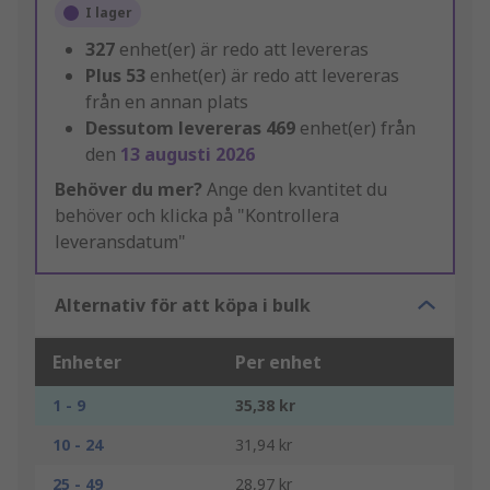
I lager
327
enhet(er) är redo att levereras
Plus
53
enhet(er) är redo att levereras
från en annan plats
Dessutom levereras
469
enhet(er) från
den
13 augusti 2026
Behöver du mer?
Ange den kvantitet du
behöver och klicka på "Kontrollera
leveransdatum"
Alternativ för att köpa i bulk
Enheter
Per enhet
1 - 9
35,38 kr
10 - 24
31,94 kr
25 - 49
28,97 kr