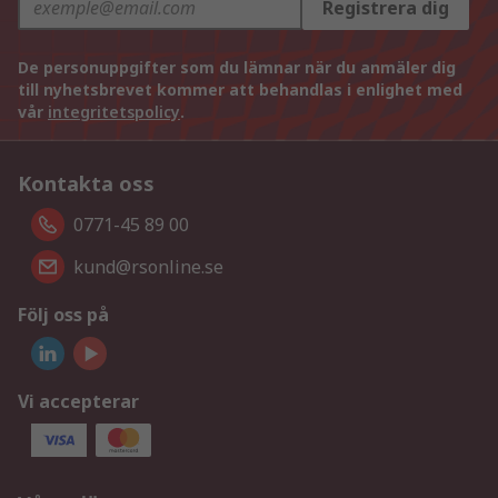
Registrera dig
De personuppgifter som du lämnar när du anmäler dig
till nyhetsbrevet kommer att behandlas i enlighet med
vår
integritetspolicy
.
Kontakta oss
0771-45 89 00
kund@rsonline.se
Följ oss på
Vi accepterar