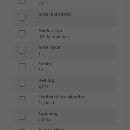
3M
Antal kontakter
3
Produkttyp
IDC-kontaktdon
Antal rader
1
Ström
3A
Delning
2mm
Skyddat/icke-skyddat
Skyddad
Spänning
32V ac
Typ av fäste