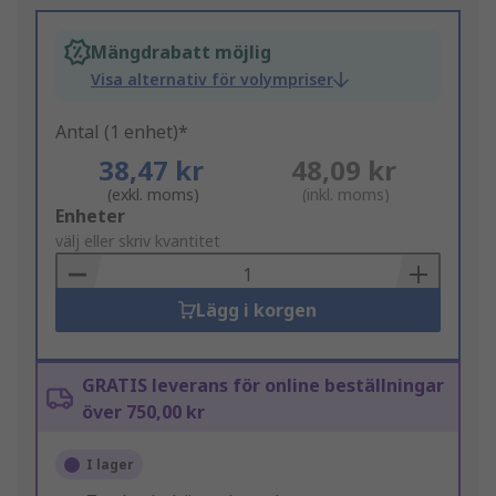
Mängdrabatt möjlig
Visa alternativ för volympriser
Antal (1 enhet)*
38,47 kr
48,09 kr
(exkl. moms)
(inkl. moms)
Add
Enheter
to
välj eller skriv kvantitet
Basket
Lägg i korgen
GRATIS leverans för online beställningar
över 750,00 kr
I lager