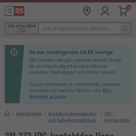
0
Sök efter MPN
Du har omdirigerats till RS Sverige
Elfa-Distrelec har gått samman med RS Group
för att erbjuda dig ett bredare utbud av
produkter, lokal support och bättre tjänster.
Du kan fortfarande se orderhistorik, returnera
produkter och hantera fakturor i ditt
Elfa-
Distrelec account
/
Kontaktdon
/
Kretskortskontaktdon
/
IDC-
och kabelkontaktshus
kontaktdon
3M 373 IDC-kontaktdon Hona,