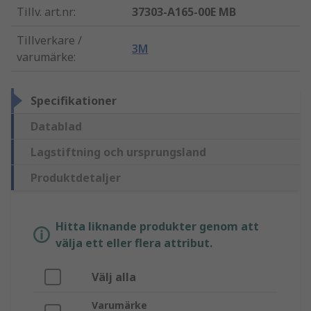
Tillv. art.nr
:
37303-A165-00E MB
Tillverkare /
3M
varumärke
:
Specifikationer
Datablad
Lagstiftning och ursprungsland
Produktdetaljer
Hitta liknande produkter genom att
välja ett eller flera attribut.
Välj alla
Varumärke