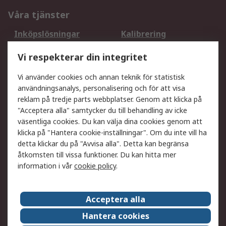
Våra tjänster
Inköpslösningar
Kalibrering
Utökat sortiment
Oljetestning och analys
Vi respekterar din integritet
DesignSpark
Teknisk Support
Ditt lokala säljteam
Exportlösningar
Vi använder cookies och annan teknik för statistisk
användningsanalys, personalisering och för att visa
reklam på tredje parts webbplatser. Genom att klicka på
Support
"Acceptera alla" samtycker du till behandling av icke
Få hjälp
Retur av varor
väsentliga cookies. Du kan välja dina cookies genom att
klicka på "Hantera cookie-inställningar". Om du inte vill ha
Leverans
Spåra din order
detta klickar du på "Avvisa alla". Detta kan begränsa
Begär en fakturakopi
Fördelar med RS-konto
åtkomsten till vissa funktioner. Du kan hitta mer
Betalningsalternativ
Okdo
information i vår
cookie policy
.
Om RS
Acceptera alla
Om RS
Försäljningsvillkor
Hantera cookies
Det juridiska
Press Centre