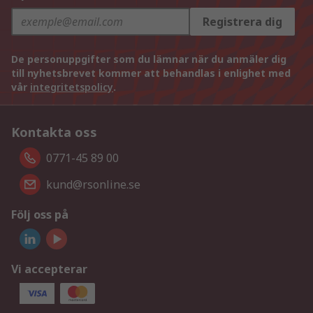
Registrera dig
De personuppgifter som du lämnar när du anmäler dig
till nyhetsbrevet kommer att behandlas i enlighet med
vår
integritetspolicy
.
Kontakta oss
0771-45 89 00
kund@rsonline.se
Följ oss på
Vi accepterar