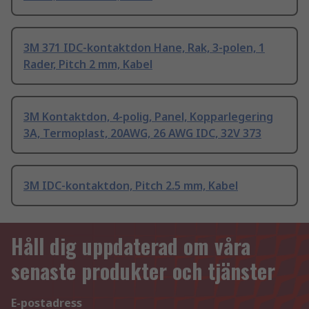
3M 371 IDC-kontaktdon Hane, Rak, 3-polen, 1
Rader, Pitch 2 mm, Kabel
3M Kontaktdon, 4-polig, Panel, Kopparlegering
3A, Termoplast, 20AWG, 26 AWG IDC, 32V 373
3M IDC-kontaktdon, Pitch 2.5 mm, Kabel
Håll dig uppdaterad om våra
senaste produkter och tjänster
E-postadress