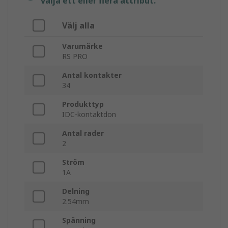
välja ett eller flera attribut.
Välj alla
Varumärke
RS PRO
Antal kontakter
34
Produkttyp
IDC-kontaktdon
Antal rader
2
Ström
1A
Delning
2.54mm
Spänning