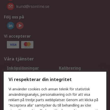
kund@rsonline.se
Följ oss på
Vi accepterar
Våra tjänster
Inköpslösningar
Kalibrering
Utökat sortiment
Oljetestning och analys
Vi respekterar din integritet
DesignSpark
Teknisk Support
Ditt lokala säljteam
Exportlösningar
Vi använder cookies och annan teknik för statistisk
användningsanalys, personalisering och för att visa
reklam på tredje parts webbplatser. Genom att klicka på
Support
"Acceptera alla" samtycker du till behandling av icke