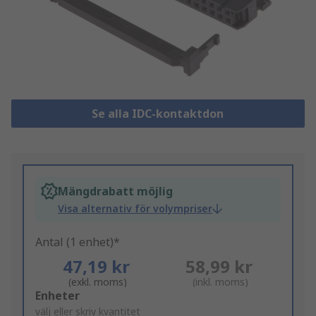
Se alla IDC-kontaktdon
Mängdrabatt möjlig
Visa alternativ för volympriser
Antal (1 enhet)*
47,19 kr
58,99 kr
(exkl. moms)
(inkl. moms)
Add
Enheter
to
välj eller skriv kvantitet