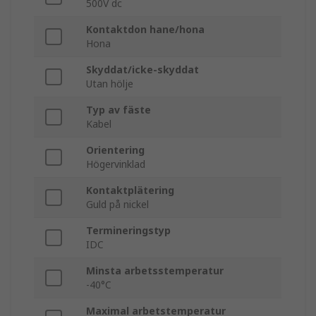
500V dc
Kontaktdon hane/hona
Hona
Skyddat/icke-skyddat
Utan hölje
Typ av fäste
Kabel
Orientering
Högervinklad
Kontaktplätering
Guld på nickel
Termineringstyp
IDC
Minsta arbetsstemperatur
-40°C
Maximal arbetstemperatur