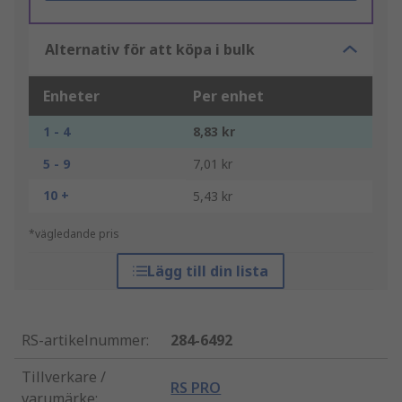
Alternativ för att köpa i bulk
Enheter
Per enhet
1 - 4
8,83 kr
5 - 9
7,01 kr
10 +
5,43 kr
*vägledande pris
Lägg till din lista
RS-artikelnummer
:
284-6492
Tillverkare /
RS PRO
varumärke
: