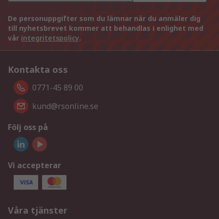
De personuppgifter som du lämnar när du anmäler dig
till nyhetsbrevet kommer att behandlas i enlighet med
vår
integritetspolicy
.
Kontakta oss
0771-45 89 00
kund@rsonline.se
Följ oss på
Vi accepterar
Våra tjänster