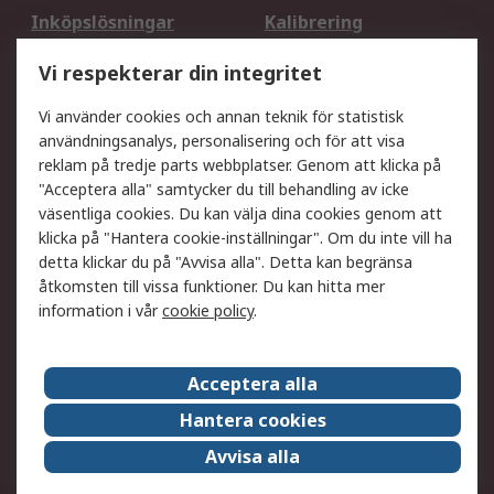
Inköpslösningar
Kalibrering
Utökat sortiment
Oljetestning och analys
Vi respekterar din integritet
DesignSpark
Teknisk Support
Ditt lokala säljteam
Exportlösningar
Vi använder cookies och annan teknik för statistisk
användningsanalys, personalisering och för att visa
reklam på tredje parts webbplatser. Genom att klicka på
Support
"Acceptera alla" samtycker du till behandling av icke
Få hjälp
Retur av varor
väsentliga cookies. Du kan välja dina cookies genom att
klicka på "Hantera cookie-inställningar". Om du inte vill ha
Leverans
Spåra din order
detta klickar du på "Avvisa alla". Detta kan begränsa
Begär en fakturakopi
Fördelar med RS-konto
åtkomsten till vissa funktioner. Du kan hitta mer
Betalningsalternativ
Okdo
information i vår
cookie policy
.
Om RS
Acceptera alla
Om RS
Försäljningsvillkor
Hantera cookies
Det juridiska
Press Centre
Avvisa alla
Jobba hos RS
ESG