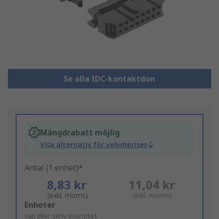
Se alla IDC-kontaktdon
Mängdrabatt möjlig
Visa alternativ för volympriser
Antal (1 enhet)*
8,83 kr
11,04 kr
(exkl. moms)
(inkl. moms)
Add
Enheter
to
välj eller skriv kvantitet