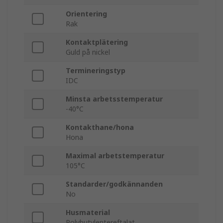
Orientering
Rak
Kontaktplätering
Guld på nickel
Termineringstyp
IDC
Minsta arbetsstemperatur
-40°C
Kontakthane/hona
Hona
Maximal arbetstemperatur
105°C
Standarder/godkännanden
No
Husmaterial
Polybutylentereftalat