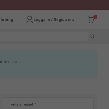
0
årning
Logga in / Registrera
ttre tjänster.
Antal (1 enhet)*