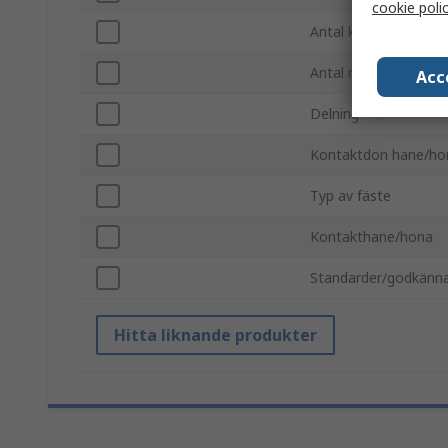
cookie poli
Antal kontakter
Antal rader
Acc
Delning
Kontaktdon hane/ho
Typ av fäste
Kontakthane/hona
Standarder/godkänn
Hitta liknande produkter