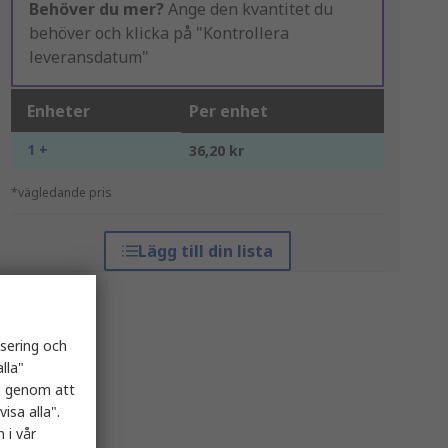
Behöver du mer?
Ange den kvantitet du
behöver och klicka på "Kontrollera
leveransdatum"
Enheter
Per enhet
1 +
36,20 kr
*vägledande pris
Lägg till din lista
isering och
lla"
es genom att
isa alla".
 i vår