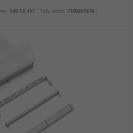
mer
:
143-12-157
Tillv. art.nr
:
7100251670