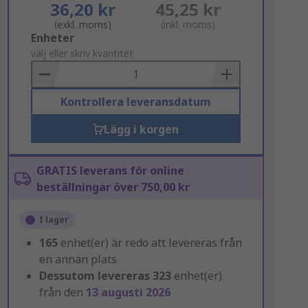
36,20 kr
45,25 kr
(exkl. moms)
(inkl. moms)
Add
Enheter
to
välj eller skriv kvantitet
Basket
Kontrollera leveransdatum
Lägg i korgen
GRATIS leverans för online
beställningar över 750,00 kr
I lager
165
enhet(er) är redo att levereras från
en annan plats
Dessutom levereras
323
enhet(er)
från den
13 augusti 2026