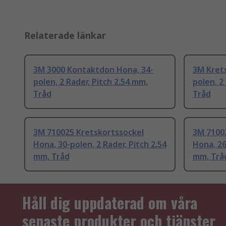
Relaterade länkar
3M 3000 Kontaktdon Hona, 34-
3M Krets
polen, 2 Rader, Pitch 2.54 mm,
polen, 2
Tråd
Tråd
3M 710025 Kretskortssockel
3M 7100
Hona, 30-polen, 2 Rader, Pitch 2.54
Hona, 26
mm, Tråd
mm, Trå
Håll dig uppdaterad om våra
senaste produkter och tjänster