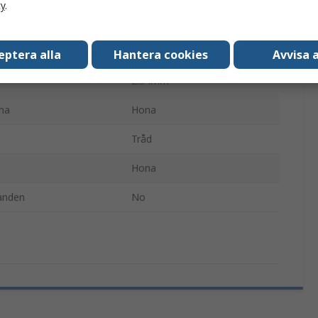
cy
.
34
2
eptera alla
Hantera cookies
Avvisa a
2.54mm
na
Hona
Tråd
Hona
anden
No