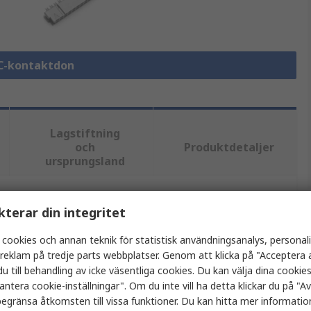
DC-kontaktdon
Lagstiftning
och
Produktdetaljer
ursprungsland
kterar din integritet
tt eller flera attribut.
 cookies och annan teknik för statistisk användningsanalys, personal
Värde
a reklam på tredje parts webbplatser. Genom att klicka på "Acceptera a
u till behandling av icke väsentliga cookies. Du kan välja dina cooki
3M
antera cookie-inställningar". Om du inte vill ha detta klickar du på "Avv
egränsa åtkomsten till vissa funktioner. Du kan hitta mer information
Kretskortssockel