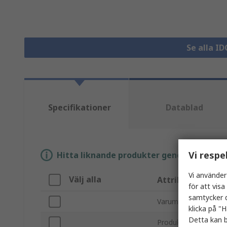
Se alla I
Specifikationer
Datablad
Vi respe
Hitta liknande produkter genom att välja e
Vi använder
Välj alla
Attribut
för att vis
samtycker d
Varumärke
klicka på "H
Detta kan b
Produkttyp