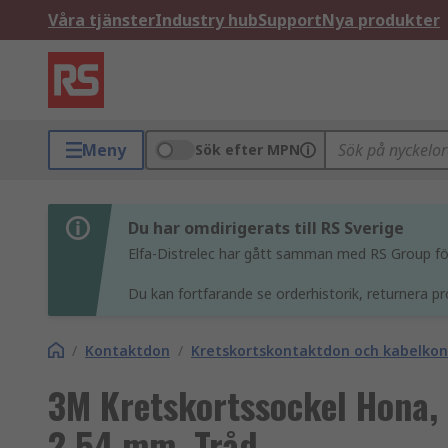
Våra tjänster
Industry hub
Support
Nya produkter
Meny
Sök efter MPN
Du har omdirigerats till RS Sverige
Elfa-Distrelec har gått samman med RS Group för 
Du kan fortfarande se orderhistorik, returnera pr
/
Kontaktdon
/
Kretskortskontaktdon och kabelko
3M Kretskortssockel Hona, 
2.54 mm, Tråd