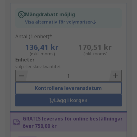
Mängdrabatt möjlig
Visa alternativ för volympriser
Antal (1 enhet)*
136,41 kr
170,51 kr
(exkl. moms)
(inkl. moms)
Add
Enheter
to
välj eller skriv kvantitet
Basket
Kontrollera leveransdatum
Lägg i korgen
GRATIS leverans för online beställningar
över 750,00 kr