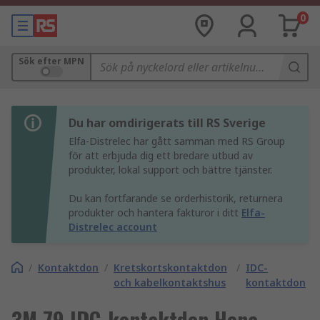
0
Sök efter MPN
Du har omdirigerats till RS Sverige
Elfa-Distrelec har gått samman med RS Group
för att erbjuda dig ett bredare utbud av
produkter, lokal support och bättre tjänster.
Du kan fortfarande se orderhistorik, returnera
produkter och hantera fakturor i ditt
Elfa-
Distrelec account
/
Kontaktdon
/
Kretskortskontaktdon
/
IDC-
och kabelkontaktshus
kontaktdon
3M 79 IDC-kontaktdon Hona,