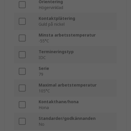
Orientering
Högervinklad
Kontaktplätering
Guld på nickel
Minsta arbetsstemperatur
-55°C
Termineringstyp
IDC
Serie
79
Maximal arbetstemperatur
105°C
Kontakthane/hona
Hona
Standarder/godkännanden
No