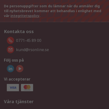
De personuppgifter som du lämnar när du anmäler dig
till nyhetsbrevet kommer att behandlas i enlighet med
vår
integritetspolicy
.
Kontakta oss
0771-45 89 00
kund@rsonline.se
Följ oss på
Vi accepterar
Våra tjänster