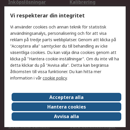
Inköpslösningar
Kalibrering
Utökat sortiment
Oljetestning och analys
Vi respekterar din integritet
DesignSpark
Teknisk Support
Ditt lokala säljteam
Exportlösningar
Vi använder cookies och annan teknik för statistisk
användningsanalys, personalisering och för att visa
reklam på tredje parts webbplatser. Genom att klicka på
Support
"Acceptera alla" samtycker du till behandling av icke
Få hjälp
Retur av varor
väsentliga cookies. Du kan välja dina cookies genom att
klicka på "Hantera cookie-inställningar". Om du inte vill ha
Leverans
Spåra din order
detta klickar du på "Avvisa alla". Detta kan begränsa
Begär en fakturakopi
Fördelar med RS-konto
åtkomsten till vissa funktioner. Du kan hitta mer
Betalningsalternativ
Okdo
information i vår
cookie policy
.
Om RS
Acceptera alla
Om RS
Försäljningsvillkor
Hantera cookies
Det juridiska
Press Centre
Avvisa alla
Jobba hos RS
ESG
Över hela världen
Våra certificeringar