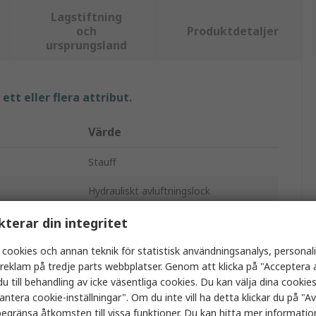
Lagstiftning
och
Produktdetaljer
ursprungsland
tt eller flera attribut.
Värde
Stauff
Hydrauliskt avluftningslock
101mm
kterar din integritet
Polyeten
 cookies och annan teknik för statistisk användningsanalys, personal
a reklam på tredje parts webbplatser. Genom att klicka på "Acceptera a
10μm
u till behandling av icke väsentliga cookies. Du kan välja dina cooki
antera cookie-inställningar". Om du inte vill ha detta klickar du på "Avv
Nej
egränsa åtkomsten till vissa funktioner. Du kan hitta mer information