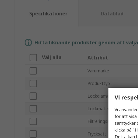
Specifikationer
Datablad
Hitta liknande produkter genom att välja e
Välj alla
Attribut
Varumärke
Produkttyp
Lockdiameter
Vi respe
Lockmaterial
Vi använder
för att vis
Filtreringsstorlek
samtycker d
klicka på "H
Trycksatt
Detta kan b