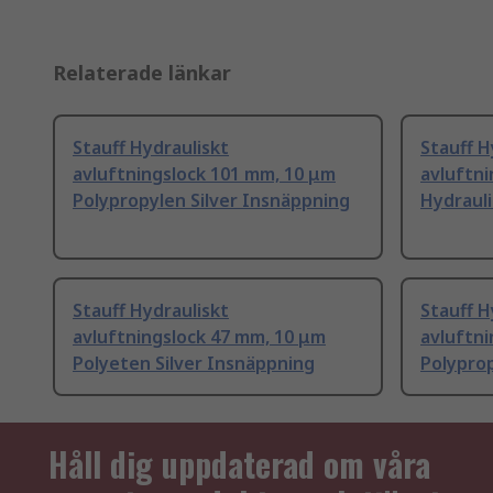
Relaterade länkar
Stauff Hydrauliskt
Stauff H
avluftningslock 101 mm, 10 μm
avluftni
Polypropylen Silver Insnäppning
Hydrauli
Stauff Hydrauliskt
Stauff H
avluftningslock 47 mm, 10 μm
avluftni
Polyeten Silver Insnäppning
Polyprop
Håll dig uppdaterad om våra