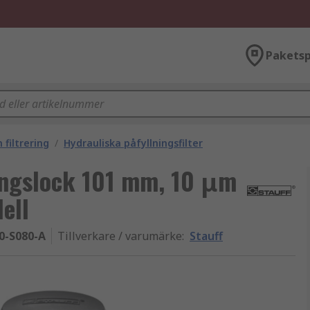
Paketsp
 filtrering
/
Hydrauliska påfyllningsfilter
ningslock 101 mm, 10 μm
ell
0-S080-A
Tillverkare / varumärke
:
Stauff