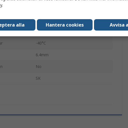
cy
.
Insticksmodell
Silver
eptera alla
Hantera cookies
Avvisa a
ur
66°C
ur
-40°C
6.4mm
en
No
SK