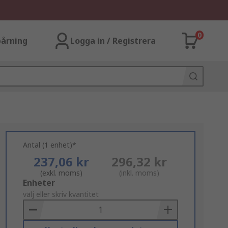
0
årning
Logga in / Registrera
Antal (1 enhet)*
237,06 kr
296,32 kr
(exkl. moms)
(inkl. moms)
Add
Enheter
to
välj eller skriv kvantitet
Basket