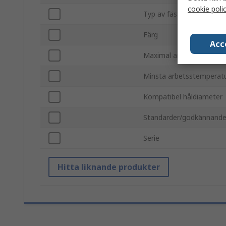
cookie poli
Typ av fäste
Färg
Acc
Maximal arbetstemperat
Minsta arbetsstemperat
Kompatibel håldiameter
Standarder/godkännand
Serie
Hitta liknande produkter