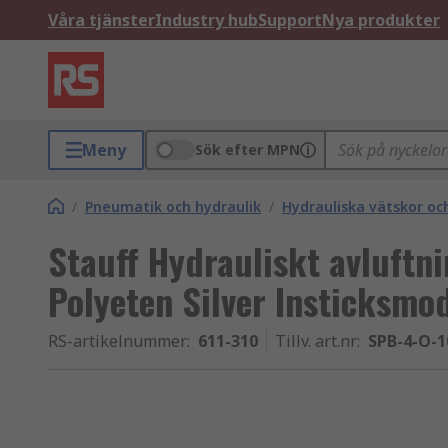
Våra tjänster
Industry hub
Support
Nya produkter
Meny
Sök efter MPN
/
Pneumatik och hydraulik
/
Hydrauliska vätskor och
Stauff Hydrauliskt avluft
Polyeten Silver Insticksmod
RS-artikelnummer
:
611-310
Tillv. art.nr
:
SPB-4-O-1