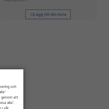
*vägledande pris
Lägg till din lista
isering och
lla"
es genom att
isa alla".
 i vår