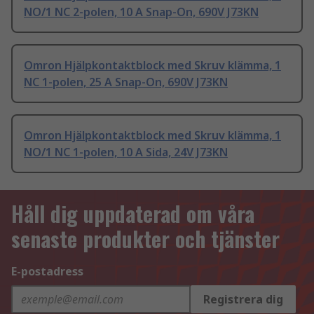
NO/1 NC 2-polen, 10 A Snap-On, 690V J73KN
Omron Hjälpkontaktblock med Skruv klämma, 1
NC 1-polen, 25 A Snap-On, 690V J73KN
Omron Hjälpkontaktblock med Skruv klämma, 1
NO/1 NC 1-polen, 10 A Sida, 24V J73KN
Håll dig uppdaterad om våra
senaste produkter och tjänster
E-postadress
Registrera dig