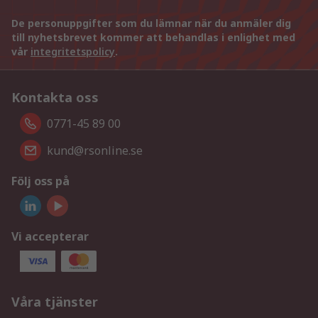
De personuppgifter som du lämnar när du anmäler dig
till nyhetsbrevet kommer att behandlas i enlighet med
vår
integritetspolicy
.
Kontakta oss
0771-45 89 00
kund@rsonline.se
Följ oss på
Vi accepterar
Våra tjänster