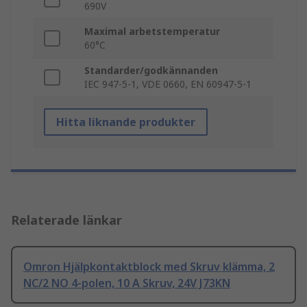
690V
Maximal arbetstemperatur
60°C
Standarder/godkännanden
IEC 947-5-1, VDE 0660, EN 60947-5-1
Hitta liknande produkter
Relaterade länkar
Omron Hjälpkontaktblock med Skruv klämma, 2
NC/2 NO 4-polen, 10 A Skruv, 24V J73KN