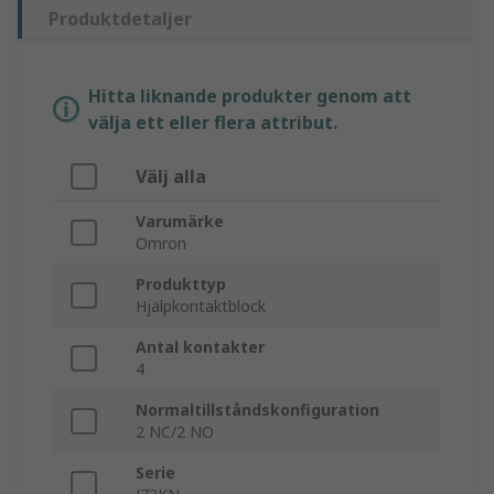
Produktdetaljer
Hitta liknande produkter genom att
välja ett eller flera attribut.
Välj alla
Varumärke
Omron
Produkttyp
Hjälpkontaktblock
Antal kontakter
4
Normaltillståndskonfiguration
2 NC/2 NO
Serie