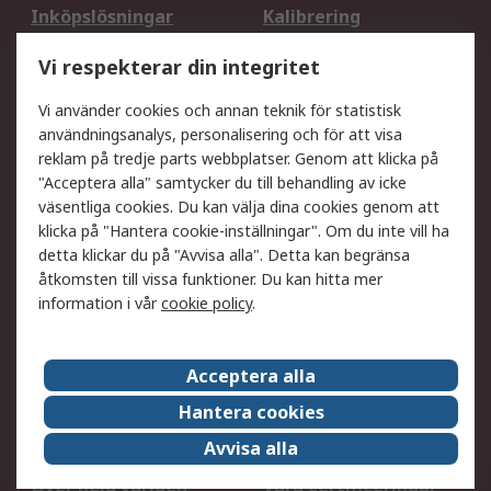
Inköpslösningar
Kalibrering
Utökat sortiment
Oljetestning och analys
Vi respekterar din integritet
DesignSpark
Teknisk Support
Ditt lokala säljteam
Exportlösningar
Vi använder cookies och annan teknik för statistisk
användningsanalys, personalisering och för att visa
reklam på tredje parts webbplatser. Genom att klicka på
Support
"Acceptera alla" samtycker du till behandling av icke
Få hjälp
Retur av varor
väsentliga cookies. Du kan välja dina cookies genom att
klicka på "Hantera cookie-inställningar". Om du inte vill ha
Leverans
Spåra din order
detta klickar du på "Avvisa alla". Detta kan begränsa
Begär en fakturakopi
Fördelar med RS-konto
åtkomsten till vissa funktioner. Du kan hitta mer
Betalningsalternativ
Okdo
information i vår
cookie policy
.
Om RS
Acceptera alla
Om RS
Försäljningsvillkor
Hantera cookies
Det juridiska
Press Centre
Avvisa alla
Jobba hos RS
ESG
Över hela världen
Våra certificeringar