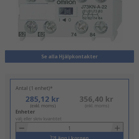
Se alla Hjälpkontakter
Antal (1 enhet)*
285,12 kr
356,40 kr
(exkl. moms)
(inkl. moms)
Add
Enheter
to
välj eller skriv kvantitet
Basket
Lägg i korgen