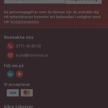
De personuppgifter som du lämnar när du anmäler dig
till nyhetsbrevet kommer att behandlas i enlighet med
vår
integritetspolicy
.
Kontakta oss
0771-45 89 00
kund@rsonline.se
Följ oss på
Vi accepterar
Våra tjänster