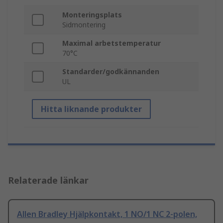
Monteringsplats
Sidmontering
Maximal arbetstemperatur
70°C
Standarder/godkännanden
UL
Hitta liknande produkter
Relaterade länkar
Allen Bradley Hjälpkontakt, 1 NO/1 NC 2-polen,