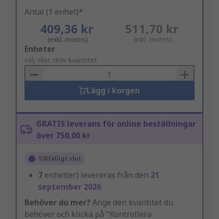
Antal (1 enhet)*
409,36 kr
511,70 kr
(exkl. moms)
(inkl. moms)
Add
Enheter
to
välj eller skriv kvantitet
Basket
Lägg i korgen
GRATIS leverans för online beställningar
över 750,00 kr
Tillfälligt slut
7
enhet(er) levereras från den
21
september 2026
Behöver du mer?
Ange den kvantitet du
behöver och klicka på "Kontrollera