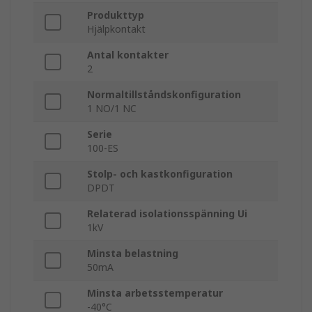
Produkttyp
Hjälpkontakt
Antal kontakter
2
Normaltillståndskonfiguration
1 NO/1 NC
Serie
100-ES
Stolp- och kastkonfiguration
DPDT
Relaterad isolationsspänning Ui
1kV
Minsta belastning
50mA
Minsta arbetsstemperatur
-40°C